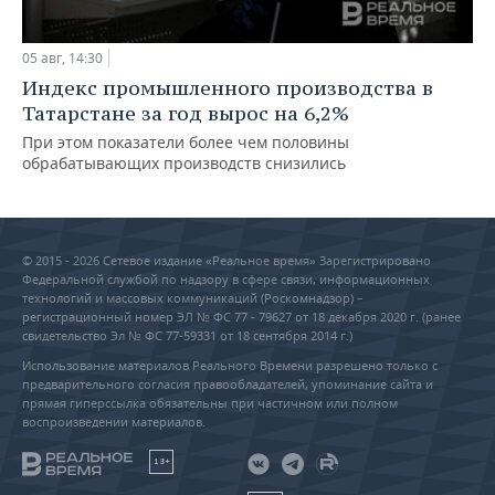
05 авг, 14:30
Индекс промышленного производства в
Татарстане за год вырос на 6,2%
При этом показатели более чем половины
обрабатывающих производств снизились
© 2015 - 2026 Сетевое издание «Реальное время» Зарегистрировано
Федеральной службой по надзору в сфере связи, информационных
технологий и массовых коммуникаций (Роскомнадзор) –
регистрационный номер ЭЛ № ФС 77 - 79627 от 18 декабря 2020 г. (ранее
свидетельство Эл № ФС 77-59331 от 18 сентября 2014 г.)
Использование материалов Реального Времени разрешено только с
предварительного согласия правообладателей, упоминание сайта и
прямая гиперссылка обязательны при частичном или полном
воспроизведении материалов.
18+