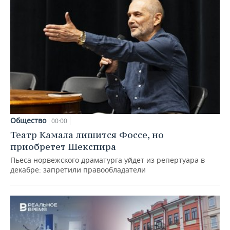
Общество
00:00
Театр Камала лишится Фоссе, но
приобретет Шекспира
Пьеса норвежского драматурга уйдет из репертуара в
декабре: запретили правообладатели