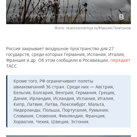
НЕФТЕХИМИЯ
РОЗНИЧНАЯ ТОРГОВЛЯ
НОВОСТИ ТЕХНОЛОГИЙ
МЕРОПРИЯТИЯ
НЕФТЬ
ТРАНСПОРТ
IT
НОВОСТИ МЕРОПРИЯТИЙ
СПОРТ
Фото: realnoevremya.ru/Максим Платонов
ОПК
УСЛУГИ
МЕДИА
ВЫЕЗДНАЯ РЕДАКЦИЯ
НОВОСТИ СПОРТА
ОБЩЕСТВО
ЭНЕРГЕТИКА
Россия закрывает воздушное пространство для 27
ТЕЛЕКОММУНИКАЦИИ
БИЗНЕС-БРАНЧИ
ФУТБОЛ
НОВОСТИ ОБЩЕСТВА
ФОТОГАЛЕРЕЯ
государств, среди которых Германия, Испания, Италия,
Франция и др. Об этом сообщили в Росавиации,
передает
ТАСС.
ONLINE-КОНФЕРЕНЦИИ
ХОККЕЙ
ВЛАСТЬ
СЮЖЕТЫ
Кроме того, РФ ограничивает полеты
ОТКРЫТАЯ ЛЕКЦИЯ
БАСКЕТБОЛ
ИНФРАСТРУКТУРА
СПРАВОЧНИК
авиакомпаний 36 стран. Среди них — Австрия,
Бельгия, Болгария, Венгрия, Германия, Греция,
ВОЛЕЙБОЛ
ИСТОРИЯ
СПИСОК ПЕРСОН
ПОЛНАЯ ВЕРСИЯ
Дания, Ирландия, Исландия, Испания, Италия,
Кипр, Латвия, Литва, Люксембург, Мальта,
КИБЕРСПОРТ
КУЛЬТУРА
СПИСОК КОМПАНИЙ
Нидерланды, Польша, Португалия, Румыния,
Словакия, Словения, Финляндия, Франция,
Хорватия, Чехия, Швеция, Эстония.
ФИГУРНОЕ КАТАНИЕ
МЕДИЦИНА