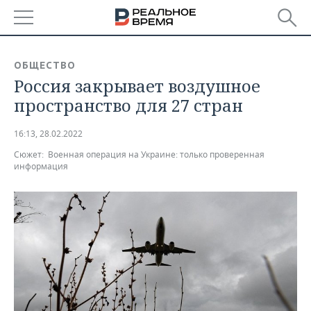
РЕГИОНЫ
ОБЩЕСТВО
Россия закрывает воздушное
БАШКОРТОСТАН
НОВОСТИ
пространство для 27 стран
ТАТАРСТАН
АНАЛИТИКА
16:13, 28.02.2022
УДМУРТИЯ
НОВОСТИ АНАЛИТИКИ
ЭКОНОМИКА
Сюжет:
Военная операция на Украине: только проверенная
информация
ДЕКЛАРАЦИИ О ДОХОДАХ
НОВОСТИ ЭКОНОМИКИ
ПРОМЫШЛЕННОСТЬ
КОРОЛИ ГОСЗАКАЗА ПФО
ФИНАНСЫ
НОВОСТИ
НЕДВИЖИМОСТЬ
ПРОМЫШЛЕННОСТИ
ВУЗЫ ТАТАРСТАНА
БАНКИ
НОВОСТИ НЕДВИЖИМОСТИ
АВТО
АГРОПРОМ
КОМУ ПРИНАДЛЕЖАТ
БЮДЖЕТ
НОВОСТИ АВТО
БИЗНЕС
ТОРГОВЫЕ ЦЕНТРЫ
МАШИНОСТРОЕНИЕ
ТАТАРСТАНА
ИНВЕСТИЦИИ
НОВОСТИ БИЗНЕСА
ТЕХНОЛОГИИ