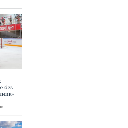
к
е без
яник»
ов