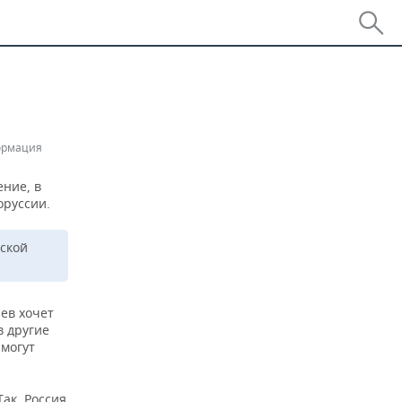
ормация
ние, в
оруссии.
сской
иев хочет
в другие
 могут
ак, Россия