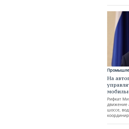
Промышле
На авто
управля
мобиль
Рифкат Ми
движение 
шоссе, вод
координир