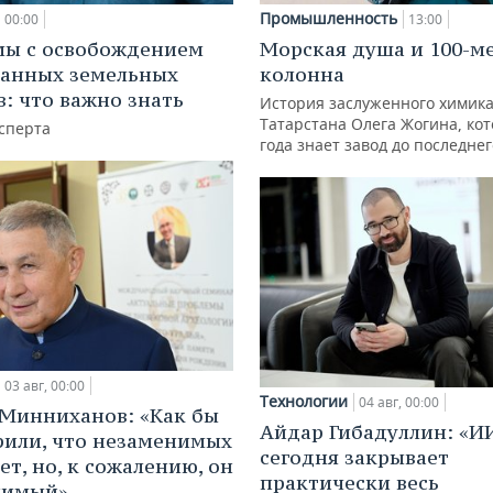
Промышленность
00:00
13:00
мы с освобождением
Морская душа и 100-м
анных земельных
колонна
в: что важно знать
История заслуженного химик
Татарстана Олега Жогина, ко
сперта
года знает завод до последне
03 авг, 00:00
Технологии
04 авг, 00:00
Минниханов: «Как бы
Айдар Гибадуллин: «И
рили, что незаменимых
сегодня закрывает
ет, но, к сожалению, он
практически весь
нимый»