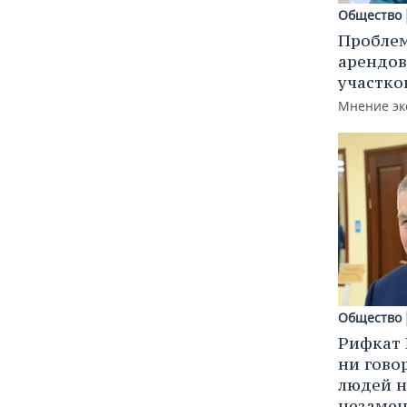
Общество
Пробле
арендов
участко
Мнение эк
Общество
Рифкат 
ни гово
людей н
незаме