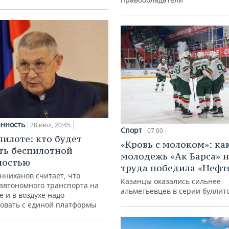
нность
28 июл, 20:45
Спорт
07:00
пилоте: кто будет
«Кровь с молоком»: ка
ть беспилотной
молодежь «Ак Барса» н
ностью
труда победила «Нефт
нниханов считает, что
Казанцы оказались сильнее
автономного транспорта на
альметьевцев в серии буллит
е и в воздухе надо
овать с единой платформы