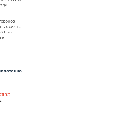
 ждет
говоров
ных сил на
ов. 26
 в
ловатенко
анал
.