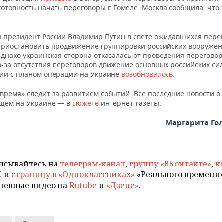
готовность начать переговоры в Гомеле. Москва сообщила, что
.
я президент России Владимир Путин в свете ожидавшихся пере
приостановить продвижение группировки российских вооружен
днако украинская сторона отказалась от проведения переговор
-за отсутствия переговоров движение основных российских сил
вии с планом операции на Украине
возобновилось
.
время» следит за развитием событий. Все последние новости о
щем на Украине — в
сюжете
интернет-газеты.
Маргарита Го
исывайтесь на
телеграм-канал
,
группу «ВКонтакте»
,
к
X
и
страницу в «Одноклассниках»
«Реального времени»
невные видео на
Rutube
и
«Дзене»
.