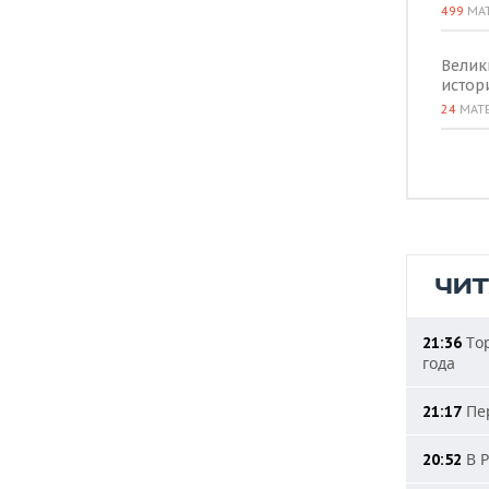
499
МА
Велик
истор
24
МАТ
ЧИ
Тор
21:36
года
Пер
21:17
В Р
20:52