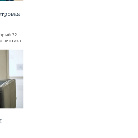
етровая
а
торый 32
го винтика
И