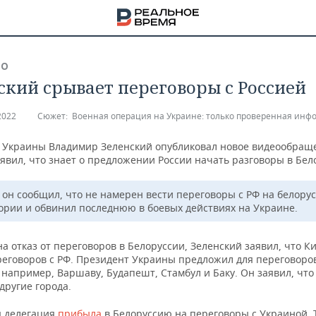
ВО
ский срывает переговоры с Россией
2022
Сюжет:
Военная операция на Украине: только проверенная инф
 Украины Владимир Зеленский опубликовал новое видеообраще
явил, что знает о предложении России начать разговоры в Бел
 он сообщил, что не намерен вести переговоры с РФ на белору
ории и обвинил последнюю в боевых действиях на Украине.
а отказ от переговоров в Белоруссии, Зеленский заявил, что К
реговоров с РФ. Президент Украины предложил для переговоро
например, Варшаву, Будапешт, Стамбул и Баку. Он заявил, что
НА
другие города.
я делегация
прибыла
в Белоруссию на переговоры с Украиной. Т