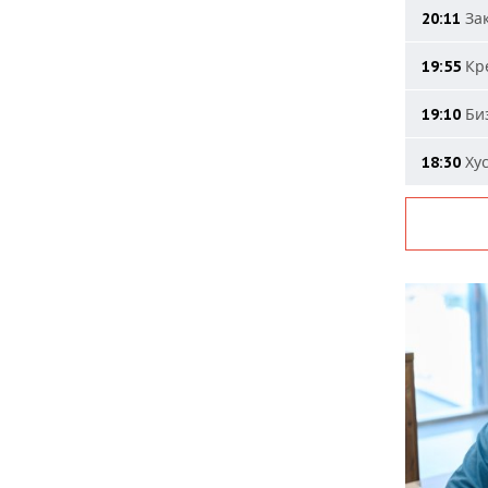
Зак
20:11
Кре
19:55
Биз
19:10
Хус
18:30