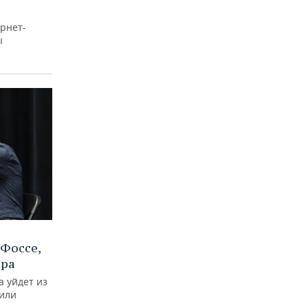
рнет-
ы
Фоссе,
ира
а уйдет из
тили