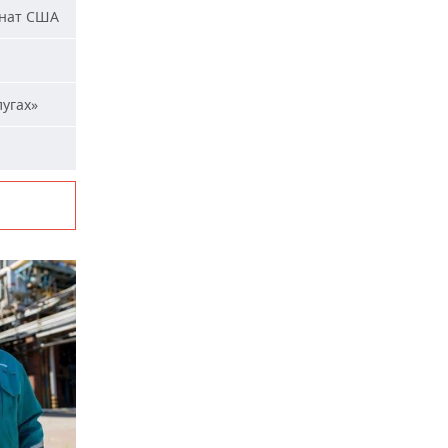
енат США
лугах»