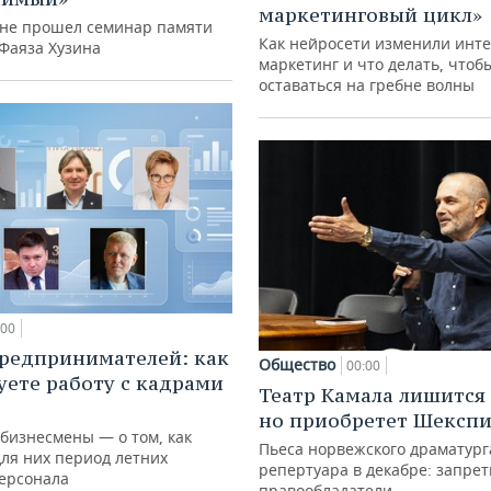
маркетинговый цикл»
ане прошел семинар памяти
Как нейросети изменили инте
 Фаяза Хузина
маркетинг и что делать, чтоб
оставаться на гребне волны
:00
редпринимателей: как
Общество
00:00
уете работу с кадрами
Театр Камала лишится 
но приобретет Шексп
 бизнесмены — о том, как
Пьеса норвежского драматург
для них период летних
репертуара в декабре: запре
персонала
правообладатели