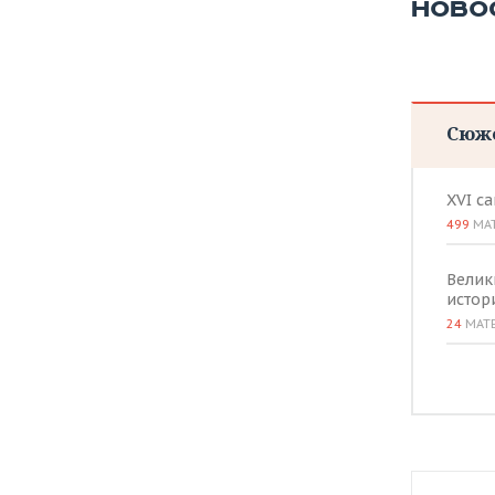
ВОДНЫЕ ВИДЫ СПОРТА
ОБРАЗОВАНИЕ
НОВО
ХОККЕЙ С МЯЧОМ
ПРОИСШЕСТВИЯ
Сюж
XVI с
499
МА
Велик
истор
24
МАТ