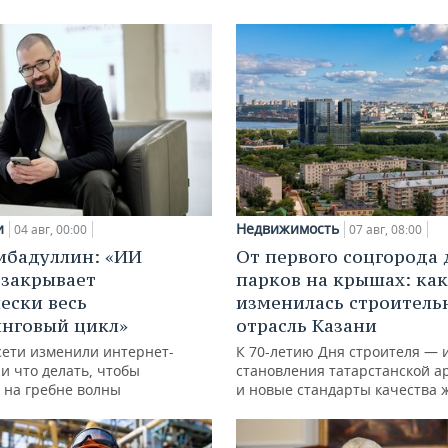
и
Недвижимость
04 авг, 00:00
07 авг, 08:00
ибадуллин: «ИИ
От первого соцгорода 
 закрывает
парков на крышах: как
ески весь
изменилась строитель
нговый цикл»
отрасль Казани
сети изменили интернет-
К 70-летию Дня строителя — 
и что делать, чтобы
становления татарстанской а
 на гребне волны
и новые стандарты качества 