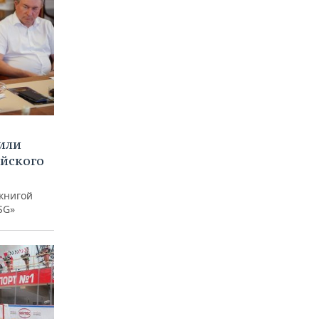
или
ийского
книгой
SG»