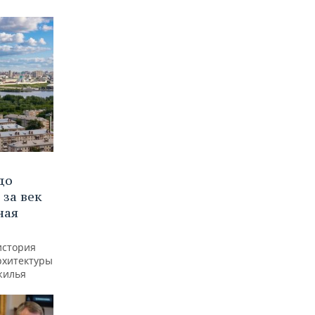
до
 за век
ная
история
рхитектуры
жилья