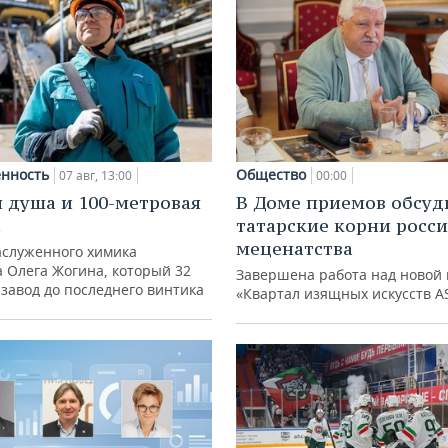
нность
Общество
07 авг, 13:00
00:00
 душа и 100-метровая
В Доме приемов обсуд
а
татарские корни росс
меценатства
аслуженного химика
а Олега Жогина, который 32
Завершена работа над новой 
 завод до последнего винтика
«Квартал изящных искусств A