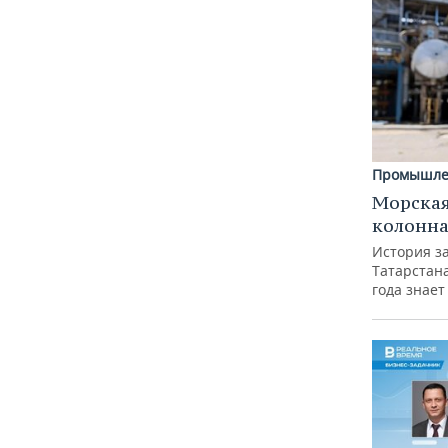
Промышле
Морская
колонн
История з
Татарстан
года знает