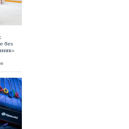
к
е без
яник»
ов