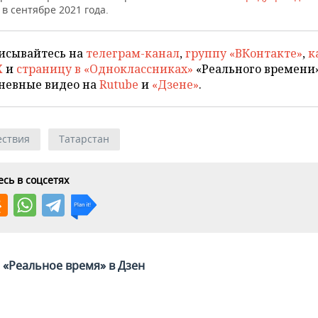
в сентябре 2021 года.
исывайтесь на
телеграм-канал
,
группу «ВКонтакте»
,
к
X
и
страницу в «Одноклассниках»
«Реального времени»
невные видео на
Rutube
и
«Дзене»
.
ствия
Татарстан
сь в соцсетях
«Реальное время» в Дзен