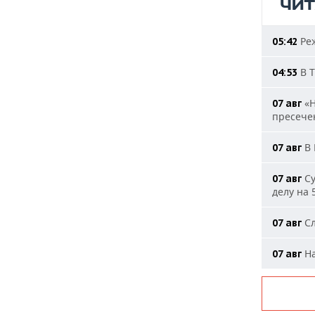
ЧИ
Реж
05:42
В Т
04:53
«Н
07 авг
пресечен
В 
07 авг
Су
07 авг
делу на 
Сл
07 авг
На
07 авг