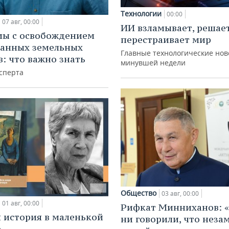
Технологии
00:00
07 авг, 00:00
ИИ взламывает, решае
мы с освобождением
перестраивает мир
анных земельных
Главные технологические нов
в: что важно знать
минувшей недели
сперта
Общество
03 авг, 00:00
01 авг, 00:00
Рифкат Минниханов: «
 история в маленькой
ни говорили, что нез
е