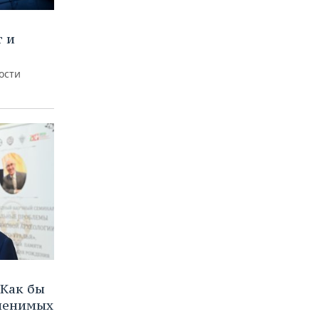
т и
ости
Как бы
аменимых