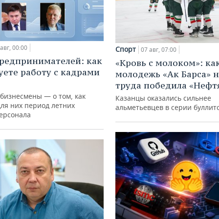
авг, 00:00
Спорт
07 авг, 07:00
редпринимателей: как
«Кровь с молоком»: ка
уете работу с кадрами
молодежь «Ак Барса» н
труда победила «Нефт
 бизнесмены — о том, как
Казанцы оказались сильнее
для них период летних
альметьевцев в серии буллит
персонала