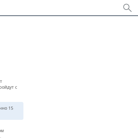
т
ройдут с
чно 15
ом
,