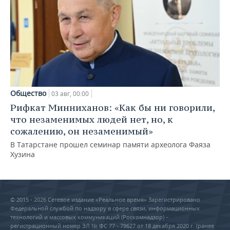
Общество
03 авг, 00:00
Рифкат Минниханов: «Как бы ни говорили,
что незаменимых людей нет, но, к
сожалению, он незаменимый»
В Татарстане прошел семинар памяти археолога Фаяза
Хузина
© 2015 - 2026 Сетевое издание «Реальное время» Зарегистрировано
Федеральной службой по надзору в сфере связи, информационных
технологий и массовых коммуникаций (Роскомнадзор) –
регистрационный номер ЭЛ № ФС 77 - 79627 от 18 декабря 2020 г. (ранее