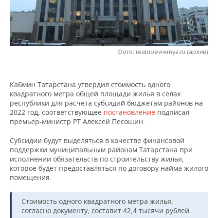
НЕФТЕХИМИЯ
РОЗНИЧНАЯ ТОРГОВЛЯ
НОВОСТИ ТЕХНОЛОГИЙ
МЕРОПРИЯТИЯ
НЕФТЬ
ТРАНСПОРТ
IT
НОВОСТИ МЕРОПРИЯТИЙ
СПОРТ
ОПК
Фото: realnoevremya.ru (архив)
УСЛУГИ
МЕДИА
ВЫЕЗДНАЯ РЕДАКЦИЯ
НОВОСТИ СПОРТА
ОБЩЕСТВО
ЭНЕРГЕТИКА
Кабмин Татарстана утвердил стоимость одного
ТЕЛЕКОММУНИКАЦИИ
БИЗНЕС-БРАНЧИ
ФУТБОЛ
НОВОСТИ ОБЩЕСТВА
ФОТОГАЛЕРЕЯ
квадратного метра общей площади жилья в селах
республики для расчета субсидий бюджетам районов на
ONLINE-КОНФЕРЕНЦИИ
ХОККЕЙ
ВЛАСТЬ
СЮЖЕТЫ
2022 год, соответствующее
постановление
подписал
премьер-министр РТ Алексей Песошин.
ОТКРЫТАЯ ЛЕКЦИЯ
БАСКЕТБОЛ
ИНФРАСТРУКТУРА
СПРАВОЧНИК
Субсидии будут выделяться в качестве финансовой
поддержки муниципальным районам Татарстана при
ВОЛЕЙБОЛ
ИСТОРИЯ
СПИСОК ПЕРСОН
ПОЛНАЯ ВЕРСИЯ
исполнении обязательств по строительству жилья,
которое будет предоставляться по договору найма жилого
КИБЕРСПОРТ
КУЛЬТУРА
СПИСОК КОМПАНИЙ
помещения.
ФИГУРНОЕ КАТАНИЕ
МЕДИЦИНА
Стоимость одного квадратного метра жилья,
согласно документу, составит 42,4 тысячи рублей.