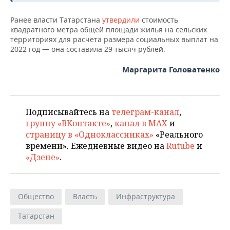
ВОДНЫЕ ВИДЫ СПОРТА
ОБРАЗОВАНИЕ
Ранее власти Татарстана
утвердили
стоимость
ХОККЕЙ С МЯЧОМ
ПРОИСШЕСТВИЯ
квадратного метра общей площади жилья на сельских
территориях для расчета размера социальных выплат на
2022 год — она составила 29 тысяч рублей.
Маргарита Головатенко
Подписывайтесь на
телеграм-канал
,
группу «ВКонтакте»
,
канал в MAX
и
страницу в «Одноклассниках»
«Реального
времени». Ежедневные видео на
Rutube
и
«Дзене»
.
Общество
Власть
Инфраструктура
Татарстан