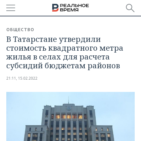
РЕГИОНЫ
ОБЩЕСТВО
В Татарстане утвердили
БАШКОРТОСТАН
НОВОСТИ
стоимость квадратного метра
ТАТАРСТАН
АНАЛИТИКА
жилья в селах для расчета
субсидий бюджетам районов
УДМУРТИЯ
НОВОСТИ АНАЛИТИКИ
ЭКОНОМИКА
21:11, 15.02.2022
ДЕКЛАРАЦИИ О ДОХОДАХ
НОВОСТИ ЭКОНОМИКИ
ПРОМЫШЛЕННОСТЬ
КОРОЛИ ГОСЗАКАЗА ПФО
ФИНАНСЫ
НОВОСТИ
НЕДВИЖИМОСТЬ
ПРОМЫШЛЕННОСТИ
ВУЗЫ ТАТАРСТАНА
БАНКИ
НОВОСТИ НЕДВИЖИМОСТИ
АВТО
АГРОПРОМ
КОМУ ПРИНАДЛЕЖАТ
БЮДЖЕТ
НОВОСТИ АВТО
БИЗНЕС
ТОРГОВЫЕ ЦЕНТРЫ
МАШИНОСТРОЕНИЕ
ТАТАРСТАНА
ИНВЕСТИЦИИ
НОВОСТИ БИЗНЕСА
ТЕХНОЛОГИИ