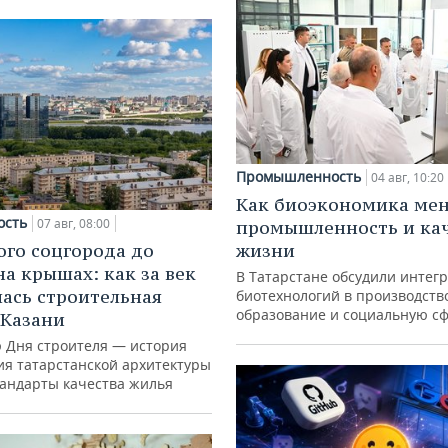
Промышленность
04 авг, 10:20
Как биоэкономика ме
ость
07 авг, 08:00
промышленность и ка
ого соцгорода до
жизни
на крышах: как за век
В Татарстане обсудили интег
ась строительная
биотехнологий в производств
образование и социальную с
 Казани
ю Дня строителя — история
ия татарстанской архитектуры
тандарты качества жилья