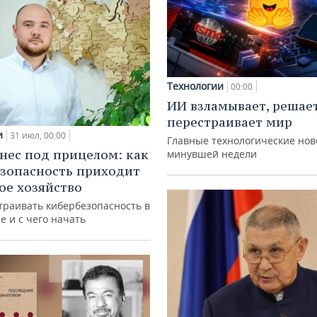
Технологии
00:00
ИИ взламывает, решае
перестраивает мир
и
31 июл, 00:00
Главные технологические нов
нес под прицелом: как
минувшей недели
зопасность приходит
кое хозяйство
траивать кибербезопасность в
е и с чего начать