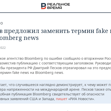
ВО
в предложил заменить термин fake
oomberg news
2022
кое агентство Bloomberg по ошибке сообщило о вторжении Рос
разместив публикацию с соответствующим заголовком. Руководи
жбы президента РФ Дмитрий Песков отреагировал на это пред
термин fake news на Bloomberg news.
тает, что случившееся наглядно демонстрирует, к чему может 
ера напряженности на международной арене. Песков также отм
добная публикация Bloomberg свидетельствует об опасности
НА
ивных заявлений США и Запада,
пишет
«РИА Новости».