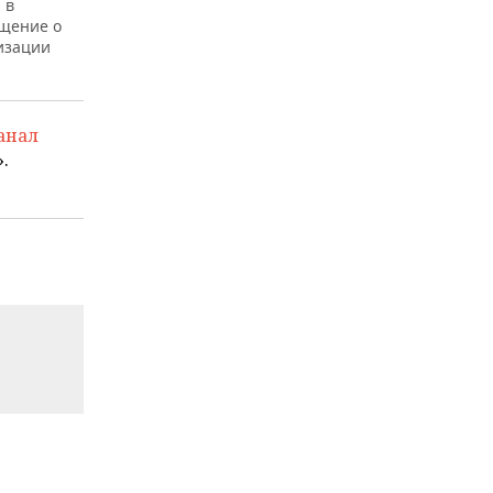
и
в
бщение о
изации
анал
.