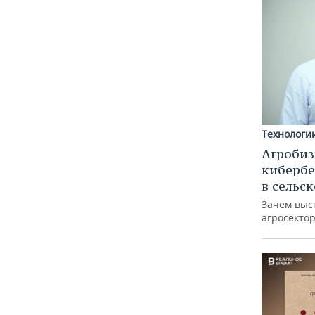
Технологи
Агробиз
кибербе
в сельс
Зачем выс
агросектор