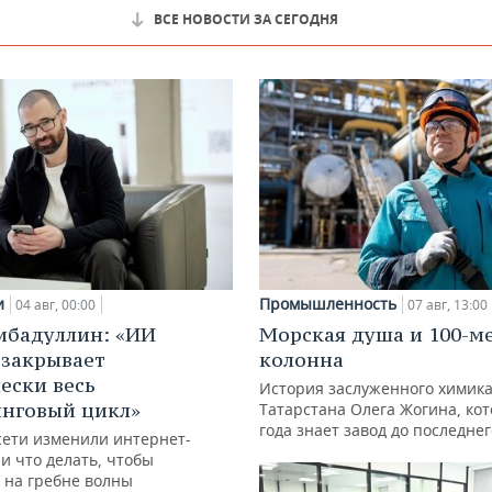
ВСЕ НОВОСТИ ЗА СЕГОДНЯ
и
Промышленность
04 авг, 00:00
07 авг, 13:00
ибадуллин: «ИИ
Морская душа и 100-м
 закрывает
колонна
ески весь
История заслуженного химик
нговый цикл»
Татарстана Олега Жогина, ко
года знает завод до последне
сети изменили интернет-
и что делать, чтобы
 на гребне волны