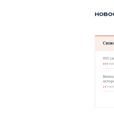
ВОДНЫЕ ВИДЫ СПОРТА
ОБРАЗОВАНИЕ
ХОККЕЙ С МЯЧОМ
ПРОИСШЕСТВИЯ
НОВО
Сюж
XVI с
499
МА
Велик
истор
24
МАТ