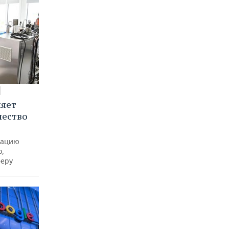
няет
чество
рацию
о,
феру