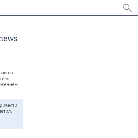
 news
сии на
тель
ложением
привести
етил,