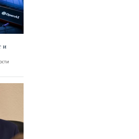
т и
ости