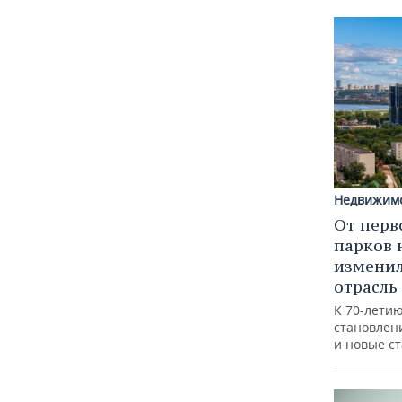
Недвижим
От перв
парков 
изменил
отрасль
К 70-лети
становлен
и новые с