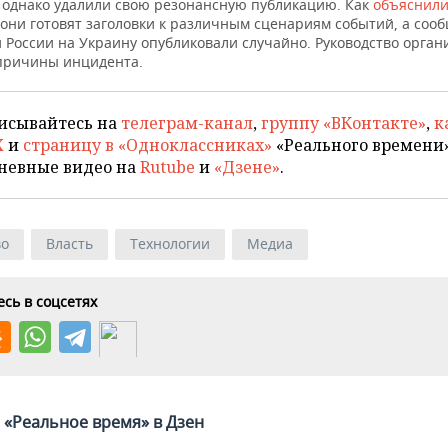
 однако удалили свою резонансную публикацию. Как
объяснил
 они готовят заголовки к различным сценариям событий, а соо
 России на Украину опубликовали случайно. Руководство орган
причины инцидента.
исывайтесь на
телеграм-канал
,
группу «ВКонтакте»
,
к
X
и
страницу в «Одноклассниках»
«Реального времени»
невные видео на
Rutube
и
«Дзене»
.
во
Власть
Технологии
Медиа
сь в соцсетях
«Реальное время» в Дзен