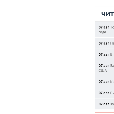
ЧИ
То
07 авг
года
Пе
07 авг
В 
07 авг
За
07 авг
США
Кр
07 авг
Би
07 авг
Ху
07 авг