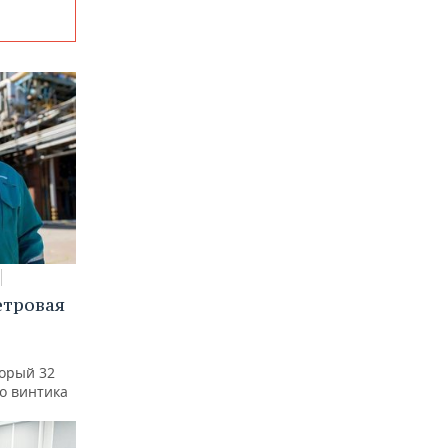
етровая
а
торый 32
го винтика