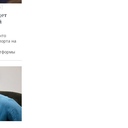
5
дет
й
что
порта на
атформы