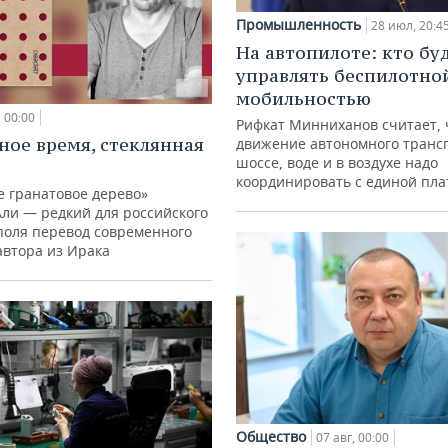
Промышленность
28 июл, 20:4
На автопилоте: кто бу
управлять беспилотно
мобильностью
00:00
Рифкат Минниханов считает, 
ное время, стеклянная
движение автономного транс
шоссе, воде и в воздухе надо
координировать с единой пл
е гранатовое дерево»
Али — редкий для российского
поля перевод современного
автора из Ирака
Общество
07 авг, 00:00