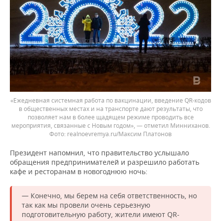
«Ежедневная системная работа по вакцинации, введение QR-кодов
в общественных местах и на транспорте дают результаты, что
позволяет нам в более щадящем режиме проводить все
мероприятия, связанные с Новым годом», — отметил Минниханов.
realnoevremya.ru/Максим Платонов
Президент напомнил, что правительство услышало
обращения предпринимателей и разрешило работать
кафе и ресторанам в новогоднюю ночь:
— Конечно, мы берем на себя ответственность, но
так как мы провели очень серьезную
подготовительную работу, жители имеют QR-