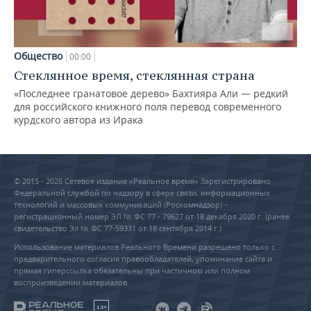
Общество
00:00
Стеклянное время, стеклянная страна
«Последнее гранатовое дерево» Бахтияра Али — редкий
для российского книжного поля перевод современного
курдского автора из Ирака
© 2015 - 2026 Сетевое издание «Реальное время» Зарегистрировано
Федеральной службой по надзору в сфере связи, информационных
технологий и массовых коммуникаций (Роскомнадзор) –
регистрационный номер ЭЛ № ФС 77 - 79627 от 18 декабря 2020 г. (ранее
свидетельство Эл № ФС 77-59331 от 18 сентября 2014 г.)
Использование материалов Реального Времени разрешено только с
предварительного согласия правообладателей, упоминание сайта и
прямая гиперссылка обязательны при частичном или полном
воспроизведении материалов.
18+