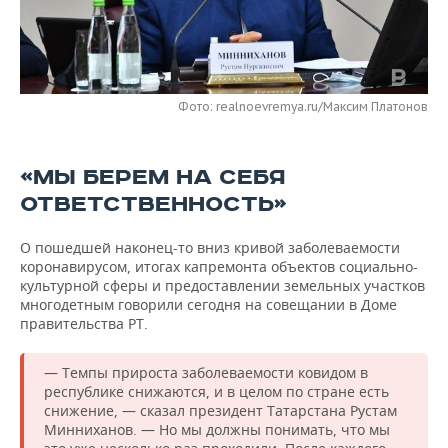
НЕФТЕХИМИЯ
РОЗНИЧНАЯ ТОРГОВЛЯ
НОВОСТИ ТЕХНОЛОГИЙ
МЕРОПРИЯТИЯ
НЕФТЬ
ТРАНСПОРТ
IT
НОВОСТИ МЕРОПРИЯТИЙ
СПОРТ
ОПК
Фото: realnoevremya.ru/Максим Платонов
УСЛУГИ
МЕДИА
ВЫЕЗДНАЯ РЕДАКЦИЯ
НОВОСТИ СПОРТА
ОБЩЕСТВО
ЭНЕРГЕТИКА
«МЫ БЕРЕМ НА СЕБЯ
ТЕЛЕКОММУНИКАЦИИ
БИЗНЕС-БРАНЧИ
ФУТБОЛ
НОВОСТИ ОБЩЕСТВА
ФОТОГАЛЕРЕЯ
ОТВЕТСТВЕННОСТЬ»
ONLINE-КОНФЕРЕНЦИИ
ХОККЕЙ
ВЛАСТЬ
СЮЖЕТЫ
О пошедшей наконец-то вниз кривой заболеваемости
ОТКРЫТАЯ ЛЕКЦИЯ
БАСКЕТБОЛ
ИНФРАСТРУКТУРА
коронавирусом, итогах капремонта объектов социально-
СПРАВОЧНИК
культурной сферы и предоставлении земельных участков
многодетным говорили сегодня на совещании в Доме
ВОЛЕЙБОЛ
ИСТОРИЯ
СПИСОК ПЕРСОН
ПОЛНАЯ ВЕРСИЯ
правительства РТ.
КИБЕРСПОРТ
КУЛЬТУРА
СПИСОК КОМПАНИЙ
— Темпы прироста заболеваемости ковидом в
республике снижаются, и в целом по стране есть
ФИГУРНОЕ КАТАНИЕ
МЕДИЦИНА
снижение, — сказал президент Татарстана Рустам
Минниханов. — Но мы должны понимать, что мы