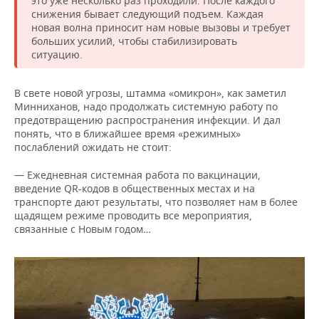
это уже несколько раз проходили. После каждого
ВОДНЫЕ ВИДЫ СПОРТА
ОБРАЗОВАНИЕ
снижения бывает следующий подъем. Каждая
новая волна приносит нам новые вызовы и требует
ХОККЕЙ С МЯЧОМ
ПРОИСШЕСТВИЯ
больших усилий, чтобы стабилизировать
ситуацию.
В свете новой угрозы, штамма «омикрон», как заметил
Минниханов, надо продолжать системную работу по
предотвращению распространения инфекции. И дал
понять, что в ближайшее время «режимных»
послаблений ожидать не стоит:
— Ежедневная системная работа по вакцинации,
введение QR-кодов в общественных местах и на
транспорте дают результаты, что позволяет нам в более
щадящем режиме проводить все мероприятия,
связанные с Новым годом…