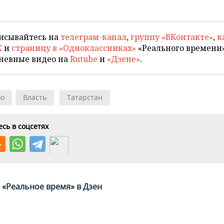
исывайтесь на
телеграм-канал
,
группу «ВКонтакте»
,
к
X
и
страницу в «Одноклассниках»
«Реального времени»
невные видео на
Rutube
и
«Дзене»
.
во
Власть
Татарстан
сь в соцсетях
«Реальное время» в Дзен