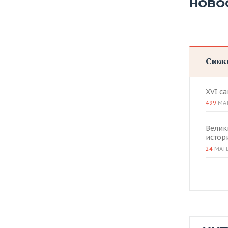
НОВО
Сюж
XVI с
499
МА
Велик
истор
24
МАТ