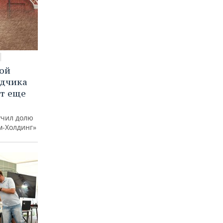
вой
ядчика
ют еще
учил долю
м-Холдинг»