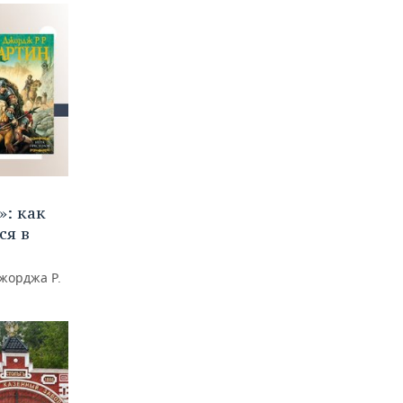
»: как
ся в
жорджа Р.