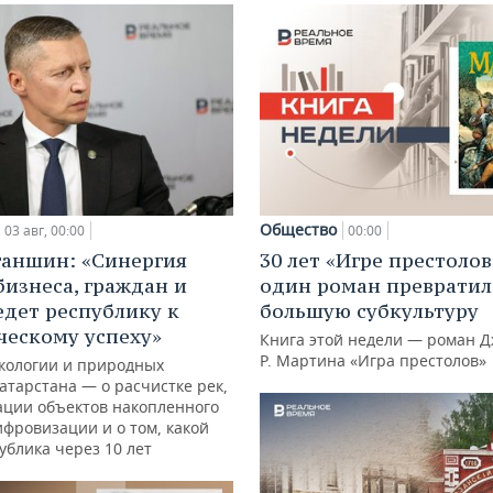
Общество
03 авг, 00:00
00:00
ганшин: «Синергия
30 лет «Игре престолов
бизнеса, граждан и
один роман превратил
едет республику к
большую субкультуру
ческому успеху»
Книга этой недели — роман Д
Р. Мартина «Игра престолов»
кологии и природных
атарстана — о расчистке рек,
ации объектов накопленного
ифровизации и о том, какой
ублика через 10 лет