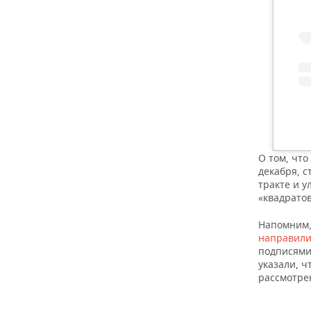
ВОДНЫЕ ВИДЫ СПОРТА
ОБРАЗОВАНИЕ
ХОККЕЙ С МЯЧОМ
ПРОИСШЕСТВИЯ
О том, что
декабря, 
тракте и у
«квадратов
Напомним,
направил
подписями 
указали, 
рассмотре