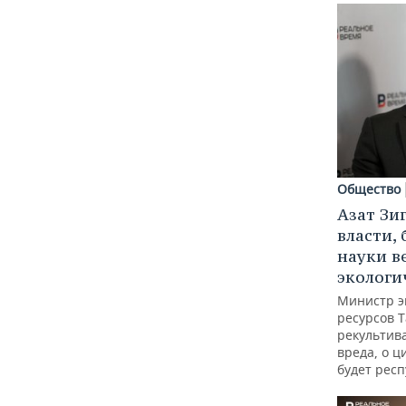
Общество
Азат Зи
власти, 
науки в
экологи
Министр э
ресурсов Т
рекультив
вреда, о ц
будет респ