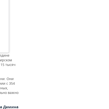
редине
бирском
 15 тысяч
ани. Они
ии с 354
еных,
льно важно
на Демина