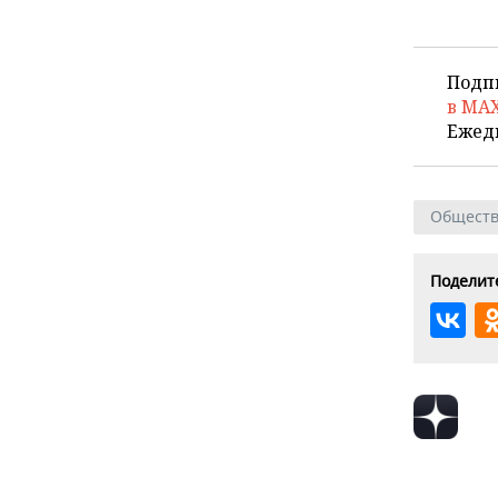
Подп
в MA
Ежед
Общест
Поделите