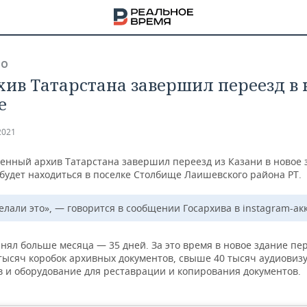
ВО
хив Татарстана завершил переезд в 
е
2021
венный архив Татарстана завершил переезд из Казани в новое 
будет находиться в поселке Столбище Лаишевского района РТ.
елали это», — говорится в сообщении Госархива в instagram-ак
нял больше месяца — 35 дней. За это время в новое здание пе
 тысяч коробок архивных документов, свыше 40 тысяч аудиовиз
НА
в и оборудование для реставрации и копирования документов.