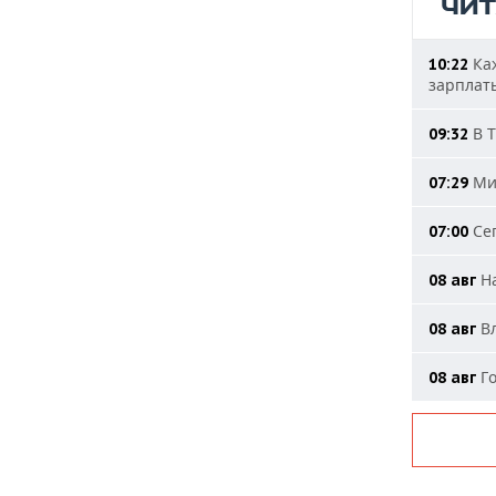
ЧИ
Каж
10:22
зарплат
В Т
09:32
Мин
07:29
Сег
07:00
На
08 авг
Вл
08 авг
Го
08 авг