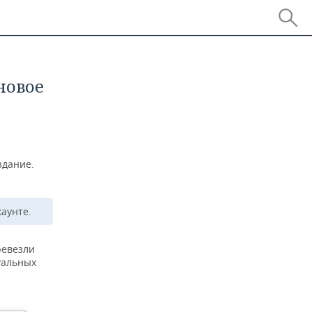
новое
здание.
каунте.
ревезли
уальных