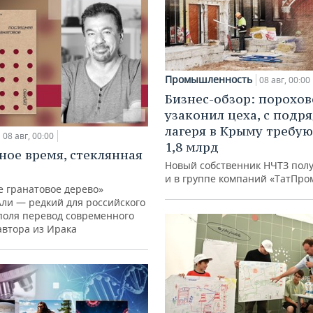
Промышленность
08 авг, 00:00
Бизнес-обзор: порохо
узаконил цеха, с подр
лагеря в Крыму требу
08 авг, 00:00
1,8 млрд
ное время, стеклянная
Новый собственник НЧТЗ пол
и в группе компаний «ТатПро
е гранатовое дерево»
Али — редкий для российского
поля перевод современного
автора из Ирака