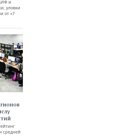
АИФ и
и, уловки
и от «7
егионов
ислу
ятий
рейтинг
и средней