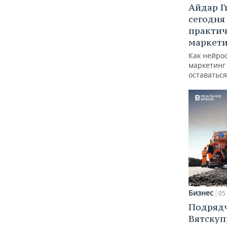
Айдар Г
сегодня
практич
маркети
Как нейро
маркетинг 
оставаться
Бизнес
05 
Подрядч
Вятскуп