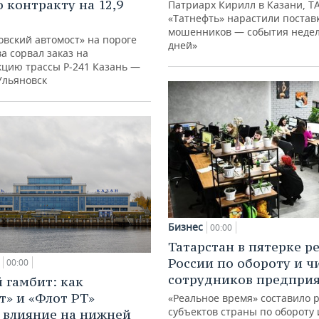
о контракту на 12,9
Патриарх Кирилл в Казани, Т
«Татнефть» нарастили поставк
мошенников — события недел
овский автомост» на пороге
дней»
а сорвал заказ на
кцию трассы Р‑241 Казань —
Ульяновск
Бизнес
00:00
Татарстан в пятерке р
России по обороту и ч
00:00
сотрудников предпри
 гамбит: как
т» и «Флот РТ»
«Реальное время» составило 
субъектов страны по обороту 
 влияние на нижней