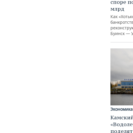
споре п
млрд
Как «Хотьк
банкротств
реконстру
Буинск — 
Экономика
Камский
«Водоле
поделят