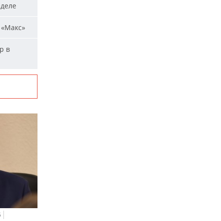
еделе
 «Макс»
р в
5