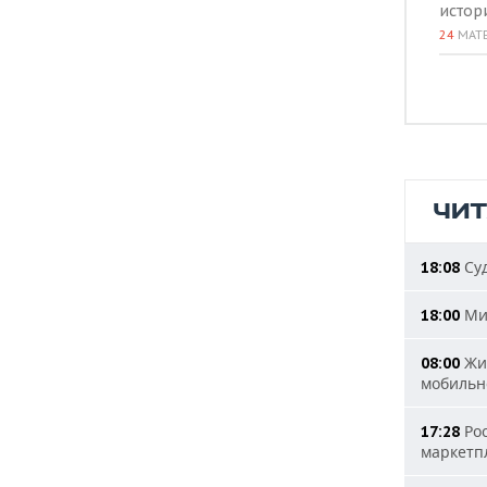
истор
24
МАТ
ЧИ
Суд
18:08
Мин
18:00
Жит
08:00
мобильн
Рос
17:28
маркетп