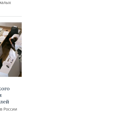
малых
кого
и
блей
 в России