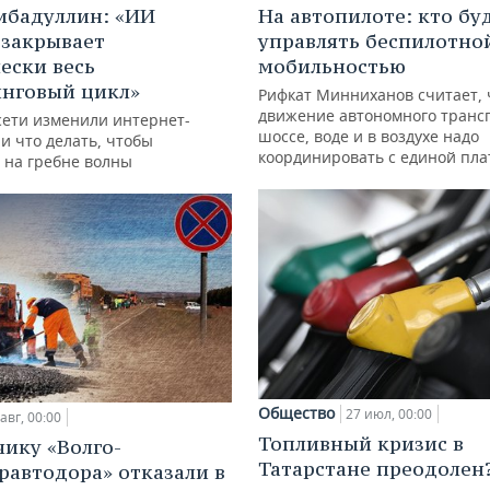
ибадуллин: «ИИ
На автопилоте: кто бу
 закрывает
управлять беспилотно
ески весь
мобильностью
нговый цикл»
Рифкат Минниханов считает, 
движение автономного транс
сети изменили интернет-
шоссе, воде и в воздухе надо
и что делать, чтобы
координировать с единой пл
 на гребне волны
Общество
27 июл, 00:00
авг, 00:00
Топливный кризис в
ику «Волго-
Татарстане преодолен
равтодора» отказали в