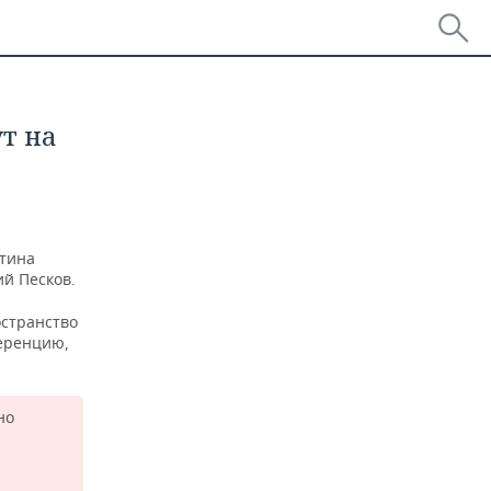
т на
утина
ий Песков.
остранство
ференцию,
но