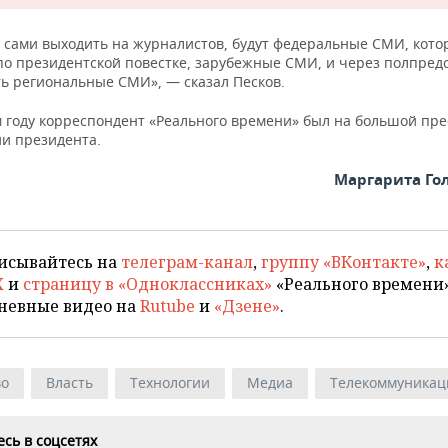
 сами выходить на журналистов, будут федеральные СМИ, кото
по президентской повестке, зарубежные СМИ, и через полпред
ь региональные СМИ», — сказал Песков.
 году корреспондент «Реального времени» был на большой пре
и президента.
Маргарита Го
исывайтесь на
телеграм-канал
,
группу «ВКонтакте»
,
к
X
и
страницу в «Одноклассниках»
«Реального времени»
невные видео на
Rutube
и
«Дзене»
.
во
Власть
Технологии
Медиа
Телекоммуникац
сь в соцсетях