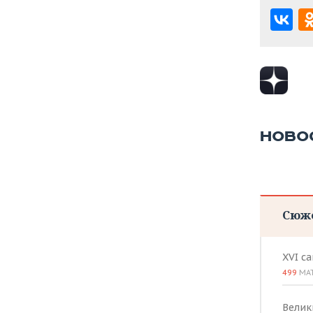
ВОДНЫЕ ВИДЫ СПОРТА
ОБРАЗОВАНИЕ
ХОККЕЙ С МЯЧОМ
ПРОИСШЕСТВИЯ
НОВО
Сюж
XVI с
499
МА
Велик