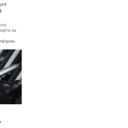
дет
й
что
порта на
атформы
?