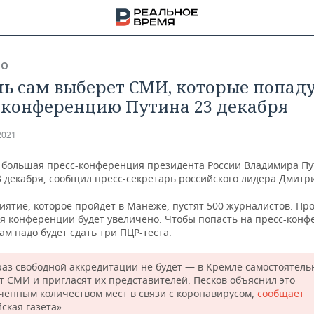
ВО
ь сам выберет СМИ, которые попаду
-конференцию Путина 23 декабря
2021
 большая пресс-конференция президента России Владимира П
3 декабря, сообщил пресс-секретарь российского лидера Дмитр
иятие, которое пройдет в Манеже, пустят 500 журналистов. Пр
я конференции будет увеличено. Чтобы попасть на пресс-кон
м надо будет сдать три ПЦР-теста.
 раз свободной аккредитации не будет — в Кремле самостоятель
НА
т СМИ и пригласят их представителей. Песков объяснил это
ченным количеством мест в связи с коронавирусом,
сообщает
ская газета».