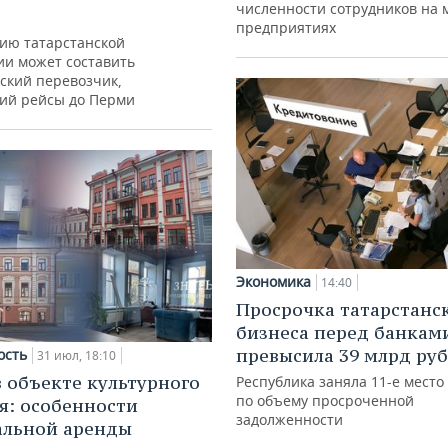
численности сотрудников на 
предприятиях
ию татарстанской
ии может составить
ский перевозчик,
ий рейсы до Перми
Экономика
14:40
Просрочка татарстанс
бизнеса перед банкам
превысила 39 млрд ру
ость
31 июл, 18:10
в объекте культурного
Республика заняла 11-е место
по объему просроченной
я: особенности
задолженности
альной аренды