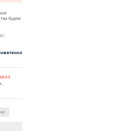
рые
ства будем
сс-
ловатенко
анал
.
ии