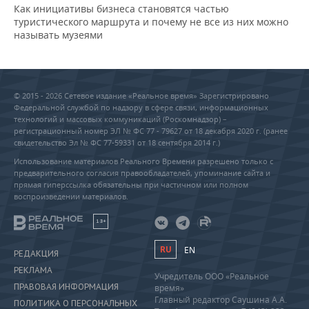
Как инициативы бизнеса становятся частью
туристического маршрута и почему не все из них можно
называть музеями
© 2015 - 2026 Сетевое издание «Реальное время» Зарегистрировано
Федеральной службой по надзору в сфере связи, информационных
технологий и массовых коммуникаций (Роскомнадзор) –
регистрационный номер ЭЛ № ФС 77 - 79627 от 18 декабря 2020 г. (ранее
свидетельство Эл № ФС 77-59331 от 18 сентября 2014 г.)
Использование материалов Реального Времени разрешено только с
предварительного согласия правообладателей, упоминание сайта и
прямая гиперссылка обязательны при частичном или полном
воспроизведении материалов.
18+
RU
EN
РЕДАКЦИЯ
РЕКЛАМА
Учредитель ООО «Реальное
ПРАВОВАЯ ИНФОРМАЦИЯ
время»
Главный редактор Саушина А.А.
ПОЛИТИКА О ПЕРСОНАЛЬНЫХ