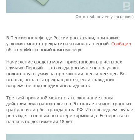
НЕФТЕХИМИЯ
РОЗНИЧНАЯ ТОРГОВЛЯ
НОВОСТИ ТЕХНОЛОГИЙ
МЕРОПРИЯТИЯ
НЕФТЬ
Фото: realnoevremya.ru (архив)
ТРАНСПОРТ
IT
НОВОСТИ МЕРОПРИЯТИЙ
СПОРТ
ОПК
В Пенсионном фонде России рассказали, при каких
УСЛУГИ
МЕДИА
ВЫЕЗДНАЯ РЕДАКЦИЯ
НОВОСТИ СПОРТА
ОБЩЕСТВО
условиях может прекратиться выплата пенсий.
Сообщил
ЭНЕРГЕТИКА
об этом «Московский комсомолец».
ТЕЛЕКОММУНИКАЦИИ
БИЗНЕС-БРАНЧИ
ФУТБОЛ
НОВОСТИ ОБЩЕСТВА
ФОТОГАЛЕРЕЯ
Начисление средств могут приостановить в четырех
случаях. Первый — это когда россияне не получают
ONLINE-КОНФЕРЕНЦИИ
ХОККЕЙ
ВЛАСТЬ
СЮЖЕТЫ
положенную сумму на протяжении шести месяцев. Во-
вторых, выплаты прекращаются, если гражданин
ОТКРЫТАЯ ЛЕКЦИЯ
БАСКЕТБОЛ
ИНФРАСТРУКТУРА
СПРАВОЧНИК
вовремя не подтвердил инвалидность.
ВОЛЕЙБОЛ
ИСТОРИЯ
СПИСОК ПЕРСОН
Третьей причиной может стать окончание срока
ПОЛНАЯ ВЕРСИЯ
действия вида на жительство. Это касается иностранных
граждан и лиц без гражданства РФ. И в последнем случае
КИБЕРСПОРТ
КУЛЬТУРА
СПИСОК КОМПАНИЙ
речь идет о пенсии по потере кормильца. Ее перестают
платить по достижении 18 лет.
ФИГУРНОЕ КАТАНИЕ
МЕДИЦИНА