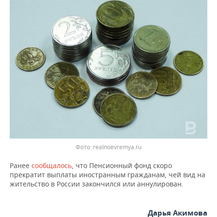
ВОДНЫЕ ВИДЫ СПОРТА
ОБРАЗОВАНИЕ
ХОККЕЙ С МЯЧОМ
ПРОИСШЕСТВИЯ
Фото: realnoevremya.ru
Ранее
сообщалось
, что Пенсионный фонд скоро
прекратит выплаты иностранным гражданам, чей вид на
жительство в России закончился или аннулирован.
Дарья Акимова