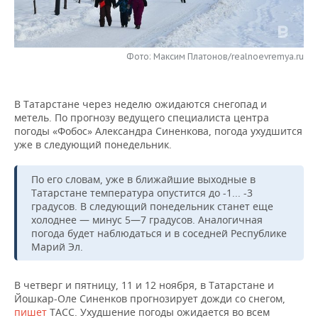
НЕФТЕХИМИЯ
РОЗНИЧНАЯ ТОРГОВЛЯ
НОВОСТИ ТЕХНОЛОГИЙ
МЕРОПРИЯТИЯ
НЕФТЬ
Фото: Максим Платонов/realnoevremya.ru
ТРАНСПОРТ
IT
НОВОСТИ МЕРОПРИЯТИЙ
СПОРТ
ОПК
УСЛУГИ
МЕДИА
ВЫЕЗДНАЯ РЕДАКЦИЯ
НОВОСТИ СПОРТА
ОБЩЕСТВО
ЭНЕРГЕТИКА
В Татарстане через неделю ожидаются снегопад и
метель. По прогнозу ведущего специалиста центра
ТЕЛЕКОММУНИКАЦИИ
БИЗНЕС-БРАНЧИ
ФУТБОЛ
НОВОСТИ ОБЩЕСТВА
ФОТОГАЛЕРЕЯ
погоды «Фобос» Александра Синенкова, погода ухудшится
уже в следующий понедельник.
ONLINE-КОНФЕРЕНЦИИ
ХОККЕЙ
ВЛАСТЬ
СЮЖЕТЫ
По его словам, уже в ближайшие выходные в
ОТКРЫТАЯ ЛЕКЦИЯ
БАСКЕТБОЛ
ИНФРАСТРУКТУРА
СПРАВОЧНИК
Татарстане температура опустится до -1... -3
градусов. В следующий понедельник станет еще
холоднее — минус 5—7 градусов. Аналогичная
ВОЛЕЙБОЛ
ИСТОРИЯ
СПИСОК ПЕРСОН
ПОЛНАЯ ВЕРСИЯ
погода будет наблюдаться и в соседней Республике
Марий Эл.
КИБЕРСПОРТ
КУЛЬТУРА
СПИСОК КОМПАНИЙ
В четверг и пятницу, 11 и 12 ноября, в Татарстане и
ФИГУРНОЕ КАТАНИЕ
МЕДИЦИНА
Йошкар-Оле Синенков прогнозирует дожди со снегом,
пишет
ТАСС. Ухудшение погоды ожидается во всем