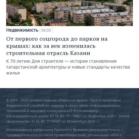
Недвижимость
08:00
От первого соцгорода до парков на
крышах: как за век изменилась
строительная отрасль Казани
К 70-летию Дня строителя — история становления
татарстанской архитектуры и новые стандарты качества
жилья
© 2015 - 2026 Сетевое издание «Реальное время» Зарегистрировано
Федеральной службой по надзору в сфере связи, информационных
технологий и массовых коммуникаций (Роскомнадзор) –
регистрационный номер ЭЛ № ФС 77 - 79627 от 18 декабря 2020 г. (ранее
свидетельство Эл № ФС 77-59331 от 18 сентября 2014 г.)
Использование материалов Реального Времени разрешено только с
предварительного согласия правообладателей, упоминание сайта и