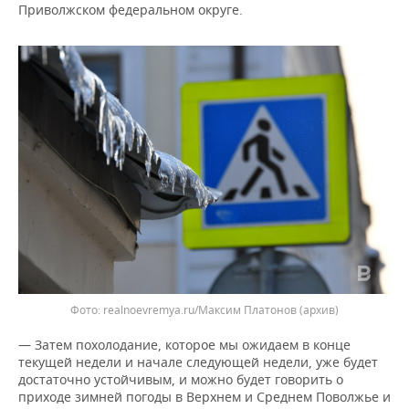
ВОДНЫЕ ВИДЫ СПОРТА
ОБРАЗОВАНИЕ
Приволжском федеральном округе.
ХОККЕЙ С МЯЧОМ
ПРОИСШЕСТВИЯ
realnoevremya.ru/Максим Платонов
(архив)
— Затем похолодание, которое мы ожидаем в конце
текущей недели и начале следующей недели, уже будет
достаточно устойчивым, и можно будет говорить о
приходе зимней погоды в Верхнем и Среднем Поволжье и