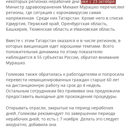
ВОДНЫЕ ВИДЫ СПОРТА
ОБРАЗОВАНИЕ
некоторых регионах нерабочие дни
уже с 23 октября.
Министр здравоохранения Михаил Мурашко перечислил
регионы, где ситуация с коронавирусом самая
ХОККЕЙ С МЯЧОМ
ПРОИСШЕСТВИЯ
напряженная. Среди них Татарстан. Кроме него в списке
Удмуртия, Пермский край, Оренбургская область,
Башкирия, Тюменская область и Ивановская область.
Вместе с этим Татарстан оказался и в числе регионов, в
которых вакцинация идет хорошими темпами. Всего
положительная динамика по этому показателю
наблюдается в 55 субъектах России, обратил внимание
Мурашко.
Голикова также обратилась к работодателям и попросила
перевести невакцинированных граждан старше 60 лет
на дистанционную работу на срок до 4 недель.
Остальным сотрудникам без прививки она предложила
предоставить выходные для прохождения процедуры.
Открывать отрасли, закрытые на период нерабочих
дней, Голикова рекомендует по завершении периода
нерабочих дней, то есть с 7 ноября. Делать это следует
аккуратно, добавила она.