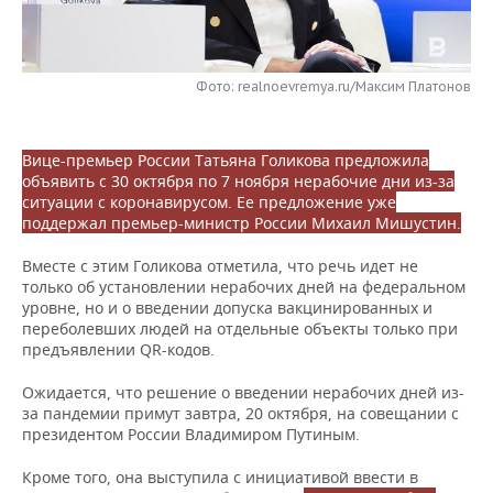
НЕФТЕХИМИЯ
РОЗНИЧНАЯ ТОРГОВЛЯ
НОВОСТИ ТЕХНОЛОГИЙ
МЕРОПРИЯТИЯ
НЕФТЬ
Фото: realnoevremya.ru/Максим Платонов
ТРАНСПОРТ
IT
НОВОСТИ МЕРОПРИЯТИЙ
СПОРТ
ОПК
УСЛУГИ
МЕДИА
ВЫЕЗДНАЯ РЕДАКЦИЯ
НОВОСТИ СПОРТА
ОБЩЕСТВО
ЭНЕРГЕТИКА
Вице-премьер России Татьяна Голикова предложила
объявить с 30 октября по 7 ноября нерабочие дни из-за
ТЕЛЕКОММУНИКАЦИИ
БИЗНЕС-БРАНЧИ
ФУТБОЛ
НОВОСТИ ОБЩЕСТВА
ФОТОГАЛЕРЕЯ
ситуации с коронавирусом. Ее предложение уже
поддержал премьер-министр России Михаил Мишустин.
ONLINE-КОНФЕРЕНЦИИ
ХОККЕЙ
ВЛАСТЬ
СЮЖЕТЫ
Вместе с этим Голикова отметила, что речь идет не
только об установлении нерабочих дней на федеральном
ОТКРЫТАЯ ЛЕКЦИЯ
БАСКЕТБОЛ
ИНФРАСТРУКТУРА
СПРАВОЧНИК
уровне, но и о введении допуска вакцинированных и
переболевших людей на отдельные объекты только при
ВОЛЕЙБОЛ
ИСТОРИЯ
СПИСОК ПЕРСОН
ПОЛНАЯ ВЕРСИЯ
предъявлении QR-кодов.
Ожидается, что решение о введении нерабочих дней из-
КИБЕРСПОРТ
КУЛЬТУРА
СПИСОК КОМПАНИЙ
за пандемии примут завтра, 20 октября, на совещании с
президентом России Владимиром Путиным.
ФИГУРНОЕ КАТАНИЕ
МЕДИЦИНА
Кроме того, она выступила с инициативой ввести в