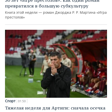
30 лет «Игре престолов»: как один роман
превратился в большую субкультуру
Книга этой недели — роман Джорджа Р. Р. Мартина «Игра
престолов»
Спорт
01:50
Тяжелая неделя для Артиги: сначала осечка