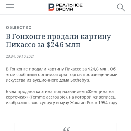
РЕГИОНЫ
ОБЩЕСТВО
В Гонконге продали картину
БАШКОРТОСТАН
НОВОСТИ
Пикассо за $24,6 млн
ТАТАРСТАН
АНАЛИТИКА
23:34, 09.10.2021
УДМУРТИЯ
НОВОСТИ АНАЛИТИКИ
ЭКОНОМИКА
В Гонконге продали картину Пикассо за $24,6 млн. Об
этом сообщили организаторы торгов произведениями
ДЕКЛАРАЦИИ О ДОХОДАХ
НОВОСТИ ЭКОНОМИКИ
ПРОМЫШЛЕННОСТЬ
искусства из аукционного дома Sotheby's.
КОРОЛИ ГОСЗАКАЗА ПФО
ФИНАНСЫ
НОВОСТИ
НЕДВИЖИМОСТЬ
Была продана картина под названием «Женщина на
ПРОМЫШЛЕННОСТИ
корточках» (Femme accroupie), на которой живописец
ВУЗЫ ТАТАРСТАНА
БАНКИ
НОВОСТИ НЕДВИЖИМОСТИ
АВТО
изобразил свою супругу и музу Жаклин Рок в 1954 году.
АГРОПРОМ
КОМУ ПРИНАДЛЕЖАТ
БЮДЖЕТ
НОВОСТИ АВТО
БИЗНЕС
ТОРГОВЫЕ ЦЕНТРЫ
МАШИНОСТРОЕНИЕ
ТАТАРСТАНА
ИНВЕСТИЦИИ
НОВОСТИ БИЗНЕСА
ТЕХНОЛОГИИ