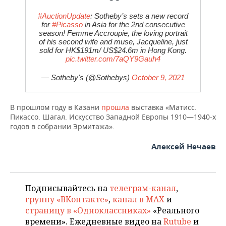
НЕФТЕХИМИЯ
#AuctionUpdate
: Sotheby’s sets a new record
РОЗНИЧНАЯ ТОРГОВЛЯ
НОВОСТИ ТЕХНОЛОГИЙ
МЕРОПРИЯТИЯ
for
#Picasso
in Asia for the 2nd consecutive
НЕФТЬ
season! Femme Accroupie, the loving portrait
ТРАНСПОРТ
IT
НОВОСТИ МЕРОПРИЯТИЙ
СПОРТ
of his second wife and muse, Jacqueline, just
ОПК
sold for HK$191m/ US$24.6m in Hong Kong.
pic.twitter.com/7aQY9Gauh4
УСЛУГИ
МЕДИА
ВЫЕЗДНАЯ РЕДАКЦИЯ
НОВОСТИ СПОРТА
ОБЩЕСТВО
ЭНЕРГЕТИКА
— Sotheby's (@Sothebys)
October 9, 2021
ТЕЛЕКОММУНИКАЦИИ
БИЗНЕС-БРАНЧИ
ФУТБОЛ
НОВОСТИ ОБЩЕСТВА
ФОТОГАЛЕРЕЯ
В прошлом году в Казани
прошла
выставка «Матисс.
ONLINE-КОНФЕРЕНЦИИ
ХОККЕЙ
ВЛАСТЬ
СЮЖЕТЫ
Пикассо. Шагал. Искусство Западной Европы 1910—1940-х
годов в собрании Эрмитажа».
ОТКРЫТАЯ ЛЕКЦИЯ
БАСКЕТБОЛ
ИНФРАСТРУКТУРА
СПРАВОЧНИК
Алексей Нечаев
ВОЛЕЙБОЛ
ИСТОРИЯ
СПИСОК ПЕРСОН
ПОЛНАЯ ВЕРСИЯ
КИБЕРСПОРТ
КУЛЬТУРА
СПИСОК КОМПАНИЙ
Подписывайтесь на
телеграм-канал
,
группу «ВКонтакте»
,
канал в MAX
и
ФИГУРНОЕ КАТАНИЕ
МЕДИЦИНА
страницу в «Одноклассниках»
«Реального
времени». Ежедневные видео на
Rutube
и