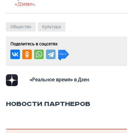
ВОДНЫЕ ВИДЫ СПОРТА
ОБРАЗОВАНИЕ
«Дзене»
.
ХОККЕЙ С МЯЧОМ
ПРОИСШЕСТВИЯ
Общество
Культура
Поделитесь в соцсетях
«Реальное время» в Дзен
НОВОСТИ ПАРТНЕРОВ