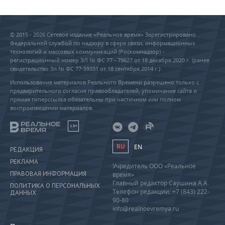
© 2015 - 2026 Сетевое издание «Реальное время» Зарегистрировано
Федеральной службой по надзору в сфере связи, информационных
технологий и массовых коммуникаций (Роскомнадзор) –
регистрационный номер ЭЛ № ФС 77 - 79627 от 18 декабря 2020 г. (ранее
свидетельство Эл № ФС 77-59331 от 18 сентября 2014 г.)
Использование материалов Реального Времени разрешено только с
предварительного согласия правообладателей, упоминание сайта и
прямая гиперссылка обязательны при частичном или полном
воспроизведении материалов.
18+
RU
EN
РЕДАКЦИЯ
РЕКЛАМА
Учредитель ООО «Реальное
ПРАВОВАЯ ИНФОРМАЦИЯ
время»
Главный редактор Саушина А.А.
ПОЛИТИКА О ПЕРСОНАЛЬНЫХ
Телефон редакции: +7 (843) 222-
ДАННЫХ
90-80
info@realnoevremya.ru