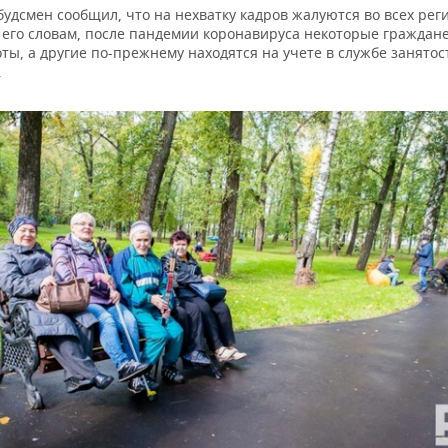
удсмен сообщил, что на нехватку кадров жалуются во всех рег
о его словам, после пандемии коронавируса некоторые граждан
ты, а другие по-прежнему находятся на учете в службе занятос
.