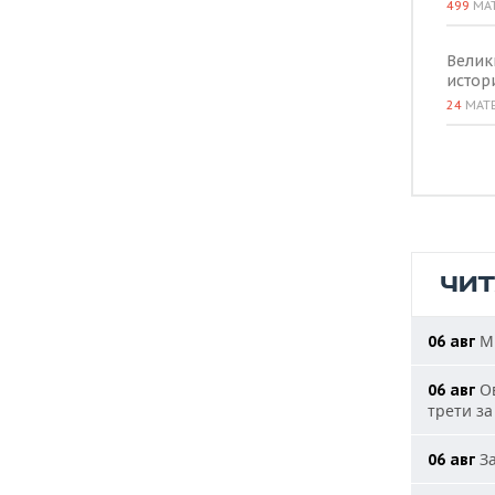
499
МА
Велик
истор
24
МАТ
ЧИ
МИ
06 авг
Ов
06 авг
трети за
За
06 авг