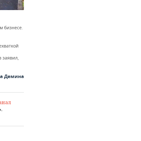
м бизнесе.
ехваткой
 заявил,
на Демина
анал
.