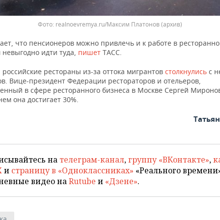
realnoevremya.ru/Максим Платонов
(архив)
ает, что пенсионеров можно привлечь и к работе в ресторанно
 невыгодно идти туда,
пишет
ТАСС.
 российские рестораны из-за оттока мигрантов
столкнулись
с н
ов. Вице-президент Федерации рестораторов и отельеров,
енный в сфере ресторанного бизнеса в Москве Сергей Миронов
нем она достигает 30%.
Татья
исывайтесь на
телеграм-канал
,
группу «ВКонтакте»
,
к
X
и
страницу в «Одноклассниках»
«Реального времени»
невные видео на
Rutube
и
«Дзене»
.
ка