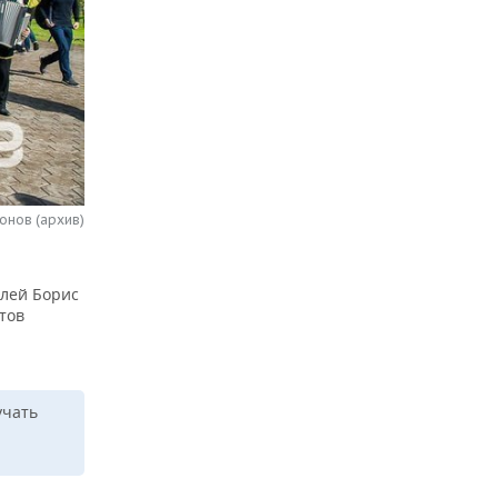
онов (архив)
лей Борис
тов
учать