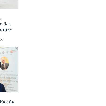
к
е без
яник»
ов
Как бы