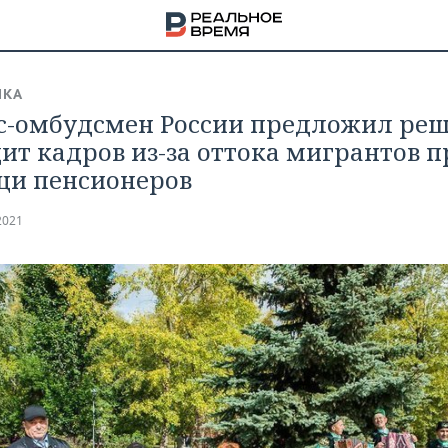
ИКА
с-омбудсмен России предложил ре
ит кадров из-за оттока мигрантов п
и пенсионеров
2021
НА