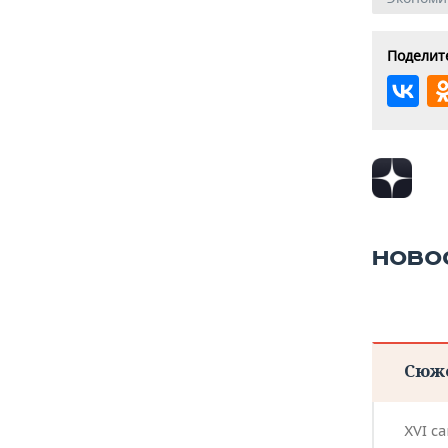
Поделите
НОВО
Сюж
XVI с