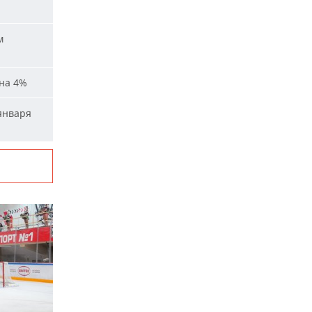
м
на 4%
января