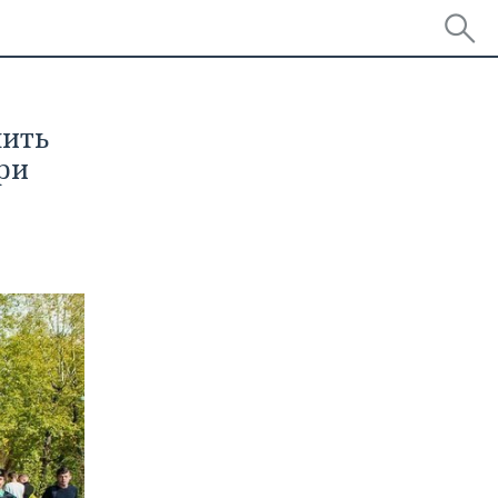
шить
ри