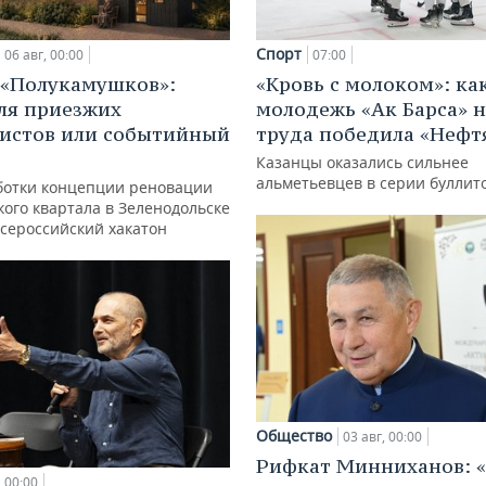
Спорт
06 авг, 00:00
07:00
 «Полукамушков»:
«Кровь с молоком»: ка
ля приезжих
молодежь «Ак Барса» н
истов или событийный
труда победила «Нефт
Казанцы оказались сильнее
альметьевцев в серии буллит
ботки концепции реновации
ого квартала в Зеленодольске
всероссийский хакатон
Общество
03 авг, 00:00
Рифкат Минниханов: «
00:00