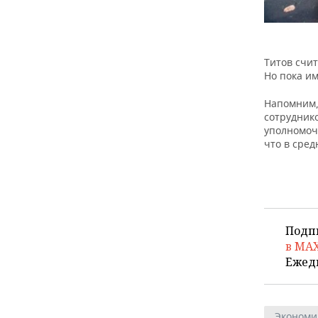
Титов счит
Но пока им
Напомним,
сотрудник
уполномоч
что в сред
Подп
в MA
Ежед
Экономи