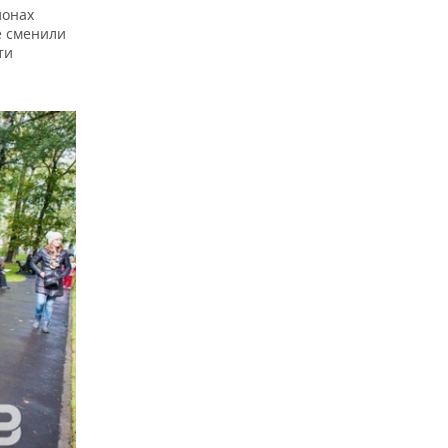
ионах
е сменили
ти