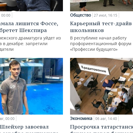
Общество
00:00
27 июл, 16:15
амала лишится Фоссе,
Карьерный тест-драйв
бретет Шекспира
школьников
ежского драматурга уйдет из
В республике начал работу
а в декабре: запретили
профориентационный форум
датели
«Профессии будущего»
Экономика
вг, 00:00
06 авг, 14:40
Шлейхер завоевал
Просрочка татарстанс