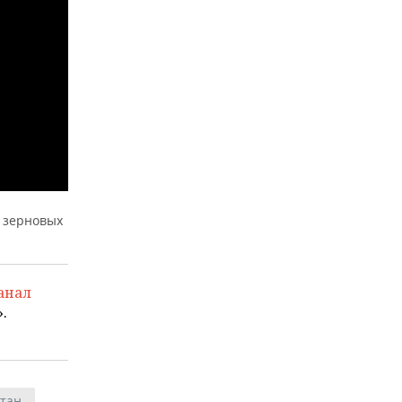
ь зерновых
анал
.
стан