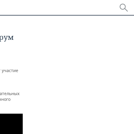
орум
 участие
вательных
чного