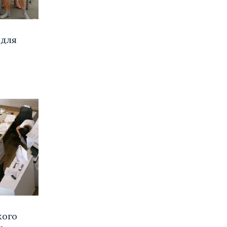
 для
кого