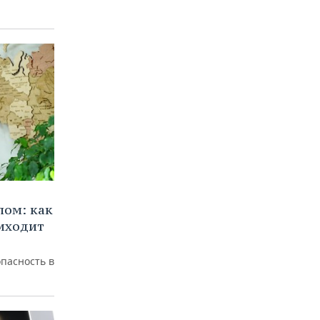
лом: как
иходит
пасность в