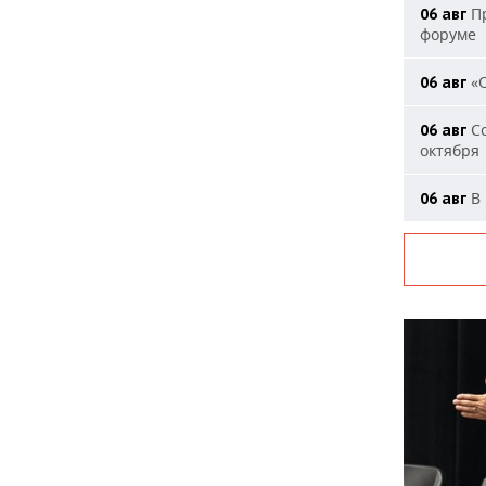
Пр
06 авг
форуме
«О
06 авг
Со
06 авг
октября
В 
06 авг