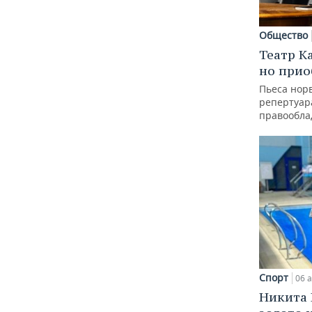
Общество
Театр К
но прио
Пьеса норв
репертуар
правообла
Спорт
06 а
Никита 