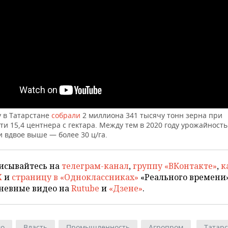
у в Татарстане
собрали
2 миллиона 341 тысячу тонн зерна при
и 15,4 центнера с гектара. Между тем в 2020 году урожайност
 вдвое выше — более 30 ц/га.
исывайтесь на
телеграм-канал
,
группу «ВКонтакте»
,
к
X
и
страницу в «Одноклассниках»
«Реального времени»
невные видео на
Rutube
и
«Дзене»
.
во
Власть
Промышленность
Агропром
Татар