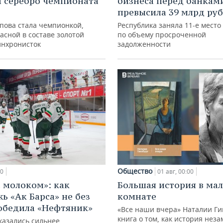
и серебро чемпионата
бизнеса перед банкам
превысила 39 млрд ру
упова стала чемпионкой,
Республика заняла 11-е место
асной в составе золотой
по объему просроченной
инхронисток
задолженности
Общество
00
01 авг, 00:00
с молоком»: как
Большая история в ма
ь «Ак Барса» не без
комнате
обедила «Нефтяник»
«Все наши вчера» Наталии Ги
книга о том, как история нез
казались сильнее