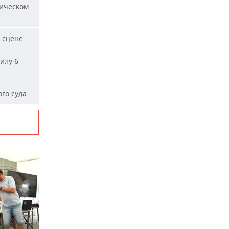
ическом
 сцене
илу 6
го суда