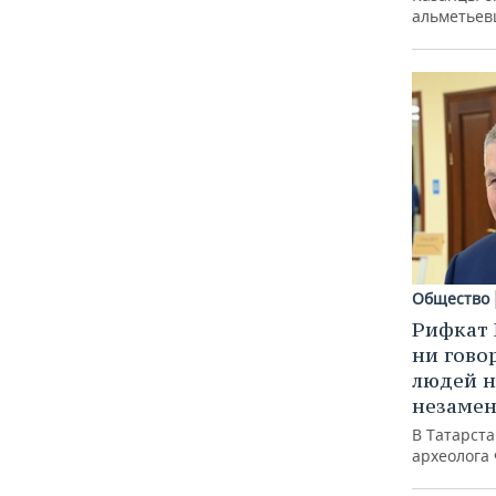
альметьев
Общество
Рифкат 
ни гово
людей н
незаме
В Татарст
археолога