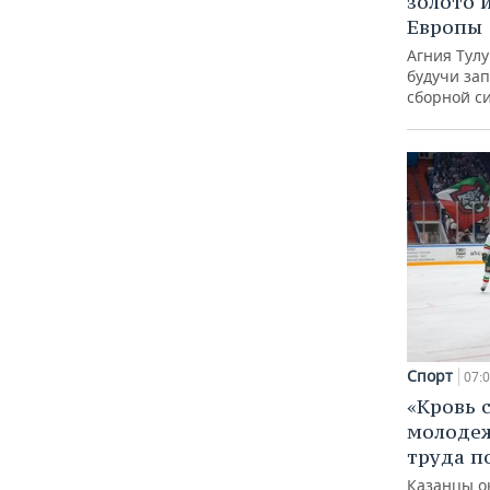
золото 
Европы
Агния Тул
будучи зап
сборной с
Спорт
07:
«Кровь 
молодеж
труда п
Казанцы о