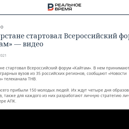
ВО
арстане стартовал Всероссийский ф
ам» — видео
2021
ане стартовал Всероссийский форум «Кайтам». В нем принимают
грарных вузов из 35 российских регионов, сообщают «Новости
» телеканала ТНВ.
всего прибыли 150 молодых людей. Их ждут четыре дня образо
в, также для каждого из них разработают личную стратегию ли
ере АПК.
НА