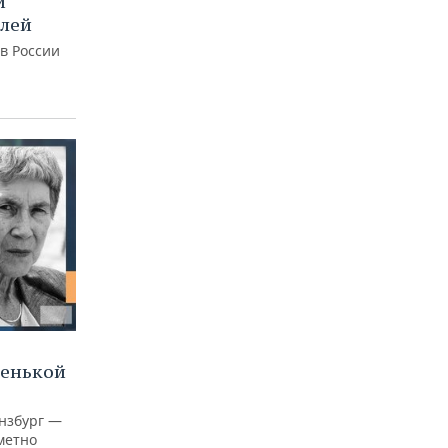
и
блей
 в России
ленькой
нзбург —
аметно