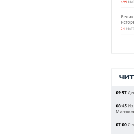
499
МА
Велик
истор
24
МАТ
ЧИ
Деп
09:37
Из 
08:45
Минэкол
Сег
07:00