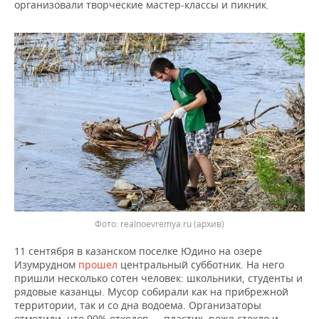
НЕФТЕХИМИЯ
организовали творческие мастер-классы и пикник.
РОЗНИЧНАЯ ТОРГОВЛЯ
НОВОСТИ ТЕХНОЛОГИЙ
МЕРОПРИЯТИЯ
НЕФТЬ
ТРАНСПОРТ
IT
НОВОСТИ МЕРОПРИЯТИЙ
СПОРТ
ОПК
УСЛУГИ
МЕДИА
ВЫЕЗДНАЯ РЕДАКЦИЯ
НОВОСТИ СПОРТА
ОБЩЕСТВО
ЭНЕРГЕТИКА
ТЕЛЕКОММУНИКАЦИИ
БИЗНЕС-БРАНЧИ
ФУТБОЛ
НОВОСТИ ОБЩЕСТВА
ФОТОГАЛЕРЕЯ
ONLINE-КОНФЕРЕНЦИИ
ХОККЕЙ
ВЛАСТЬ
СЮЖЕТЫ
ОТКРЫТАЯ ЛЕКЦИЯ
БАСКЕТБОЛ
ИНФРАСТРУКТУРА
СПРАВОЧНИК
ВОЛЕЙБОЛ
ИСТОРИЯ
СПИСОК ПЕРСОН
ПОЛНАЯ ВЕРСИЯ
Фото: realnoevremya.ru (архив)
11 сентября в казанском поселке Юдино на озере
КИБЕРСПОРТ
КУЛЬТУРА
СПИСОК КОМПАНИЙ
Изумрудном
прошел
центральный субботник. На него
пришли несколько сотен человек: школьники, студенты и
ФИГУРНОЕ КАТАНИЕ
МЕДИЦИНА
рядовые казанцы. Мусор собирали как на прибрежной
территории, так и со дна водоема. Организаторы
отметили, что 90% отходов — пластик, реже стекло и