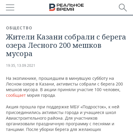
РЕГИОНЫ
ОБЩЕСТВО
Жители Казани собрали с берега
БАШКОРТОСТАН
НОВОСТИ
озера Лесного 200 мешков
ТАТАРСТАН
АНАЛИТИКА
мусора
УДМУРТИЯ
НОВОСТИ АНАЛИТИКИ
ЭКОНОМИКА
19:35, 13.09.2021
ДЕКЛАРАЦИИ О ДОХОДАХ
НОВОСТИ ЭКОНОМИКИ
ПРОМЫШЛЕННОСТЬ
На экопикнике, прошедшем в минувшую субботу на
Лесном озере в Казани, активисты собрали с берега 200
КОРОЛИ ГОСЗАКАЗА ПФО
ФИНАНСЫ
НОВОСТИ
НЕДВИЖИМОСТЬ
мешков мусора. В акции приняли участие 100 человек,
ПРОМЫШЛЕННОСТИ
сообщает
мэрия города.
ВУЗЫ ТАТАРСТАНА
БАНКИ
НОВОСТИ НЕДВИЖИМОСТИ
АВТО
Акция прошла при поддержке МБУ «Подросток», к ней
АГРОПРОМ
присоединились активисты города и учащиеся школ
КОМУ ПРИНАДЛЕЖАТ
БЮДЖЕТ
НОВОСТИ АВТО
БИЗНЕС
Авиастроительного района. Для участников
ТОРГОВЫЕ ЦЕНТРЫ
МАШИНОСТРОЕНИЕ
организовали праздничную программу с песнями и
ТАТАРСТАНА
танцами. После уборки берега для желающих
ИНВЕСТИЦИИ
НОВОСТИ БИЗНЕСА
ТЕХНОЛОГИИ