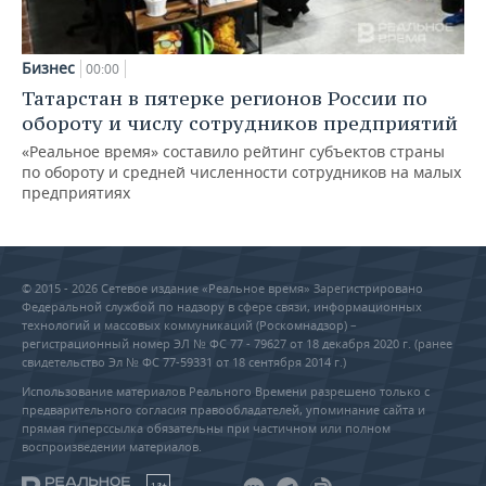
Бизнес
00:00
Татарстан в пятерке регионов России по
обороту и числу сотрудников предприятий
«Реальное время» составило рейтинг субъектов страны
по обороту и средней численности сотрудников на малых
предприятиях
© 2015 - 2026 Сетевое издание «Реальное время» Зарегистрировано
Федеральной службой по надзору в сфере связи, информационных
технологий и массовых коммуникаций (Роскомнадзор) –
регистрационный номер ЭЛ № ФС 77 - 79627 от 18 декабря 2020 г. (ранее
свидетельство Эл № ФС 77-59331 от 18 сентября 2014 г.)
Использование материалов Реального Времени разрешено только с
предварительного согласия правообладателей, упоминание сайта и
прямая гиперссылка обязательны при частичном или полном
воспроизведении материалов.
18+