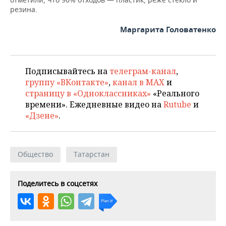
ВОДНЫЕ ВИДЫ СПОРТА
ОБРАЗОВАНИЕ
резина.
ХОККЕЙ С МЯЧОМ
ПРОИСШЕСТВИЯ
Маргарита Головатенко
Подписывайтесь на
телеграм-канал
,
группу «ВКонтакте»
,
канал в MAX
и
страницу в «Одноклассниках»
«Реального
времени». Ежедневные видео на
Rutube
и
«Дзене»
.
Общество
Татарстан
Поделитесь в соцсетях