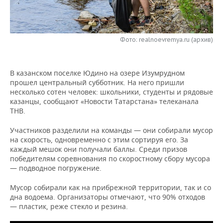
НЕФТЕХИМИЯ
РОЗНИЧНАЯ ТОРГОВЛЯ
НОВОСТИ ТЕХНОЛОГИЙ
МЕРОПРИЯТИЯ
НЕФТЬ
Фото: realnoevremya.ru (архив)
ТРАНСПОРТ
IT
НОВОСТИ МЕРОПРИЯТИЙ
СПОРТ
ОПК
УСЛУГИ
МЕДИА
ВЫЕЗДНАЯ РЕДАКЦИЯ
НОВОСТИ СПОРТА
ОБЩЕСТВО
ЭНЕРГЕТИКА
В казанском поселке Юдино на озере Изумрудном
прошел центральный субботник. На него пришли
ТЕЛЕКОММУНИКАЦИИ
БИЗНЕС-БРАНЧИ
ФУТБОЛ
НОВОСТИ ОБЩЕСТВА
ФОТОГАЛЕРЕЯ
несколько сотен человек: школьники, студенты и рядовые
казанцы, сообщают «Новости Татарстана» телеканала
ONLINE-КОНФЕРЕНЦИИ
ХОККЕЙ
ВЛАСТЬ
СЮЖЕТЫ
ТНВ.
Участников разделили на команды — они собирали мусор
ОТКРЫТАЯ ЛЕКЦИЯ
БАСКЕТБОЛ
ИНФРАСТРУКТУРА
СПРАВОЧНИК
на скорость, одновременно с этим сортируя его. За
каждый мешок они получали баллы. Среди призов
ВОЛЕЙБОЛ
ИСТОРИЯ
СПИСОК ПЕРСОН
ПОЛНАЯ ВЕРСИЯ
победителям соревнования по скоростному сбору мусора
— подводное погружение.
КИБЕРСПОРТ
КУЛЬТУРА
СПИСОК КОМПАНИЙ
Мусор собирали как на прибрежной территории, так и со
дна водоема. Организаторы отмечают, что 90% отходов
ФИГУРНОЕ КАТАНИЕ
МЕДИЦИНА
— пластик, реже стекло и резина.