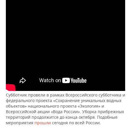
ВОДНЫЕ ВИДЫ СПОРТА
ОБРАЗОВАНИЕ
ХОККЕЙ С МЯЧОМ
ПРОИСШЕСТВИЯ
Субботник провели в рамках Всероссийского субботника и
федерального проекта «Сохранение уникальных водных
объектов» национального проекта «Экология» и
Всероссийской акции «Вода России». Уборка прибрежных
территорий продолжится до конца октября. Подобные
мероприятия
прошли
сегодня по всей России.