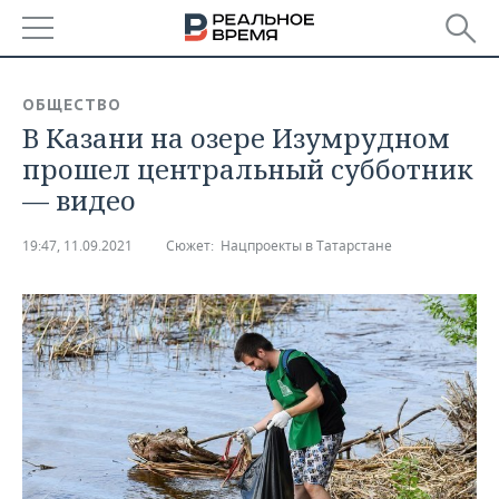
РЕГИОНЫ
ОБЩЕСТВО
В Казани на озере Изумрудном
БАШКОРТОСТАН
НОВОСТИ
прошел центральный субботник
ТАТАРСТАН
АНАЛИТИКА
— видео
УДМУРТИЯ
НОВОСТИ АНАЛИТИКИ
ЭКОНОМИКА
19:47, 11.09.2021
Сюжет:
Нацпроекты в Татарстане
ДЕКЛАРАЦИИ О ДОХОДАХ
НОВОСТИ ЭКОНОМИКИ
ПРОМЫШЛЕННОСТЬ
КОРОЛИ ГОСЗАКАЗА ПФО
ФИНАНСЫ
НОВОСТИ
НЕДВИЖИМОСТЬ
ПРОМЫШЛЕННОСТИ
ВУЗЫ ТАТАРСТАНА
БАНКИ
НОВОСТИ НЕДВИЖИМОСТИ
АВТО
АГРОПРОМ
КОМУ ПРИНАДЛЕЖАТ
БЮДЖЕТ
НОВОСТИ АВТО
БИЗНЕС
ТОРГОВЫЕ ЦЕНТРЫ
МАШИНОСТРОЕНИЕ
ТАТАРСТАНА
ИНВЕСТИЦИИ
НОВОСТИ БИЗНЕСА
ТЕХНОЛОГИИ