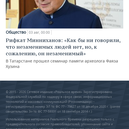
Общество
03 авг, 00:00
Рифкат Минниханов: «Как бы ни говорили,
что незаменимых людей нет, но, к
сожалению, он незаменимый»
В Татарстане прошел семинар памяти археолога Фаяза
Хузина
© 2015 - 2026 Сетевое издание «Реальное время» Зарегистрировано
Федеральной службой по надзору в сфере связи, информационных
технологий и массовых коммуникаций (Роскомнадзор) –
регистрационный номер ЭЛ № ФС 77 - 79627 от 18 декабря 2020 г. (ранее
свидетельство Эл № ФС 77-59331 от 18 сентября 2014 г.)
Использование материалов Реального Времени разрешено только с
предварительного согласия правообладателей, упоминание сайта и
прямая гиперссылка обязательны при частичном или полном