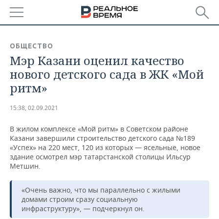
РЕГИОНЫ
ОБЩЕСТВО
Мэр Казани оценил качество
БАШКОРТОСТАН
НОВОСТИ
нового детского сада в ЖК «Мой
ТАТАРСТАН
АНАЛИТИКА
ритм»
УДМУРТИЯ
НОВОСТИ АНАЛИТИКИ
ЭКОНОМИКА
15:38, 02.09.2021
ДЕКЛАРАЦИИ О ДОХОДАХ
НОВОСТИ ЭКОНОМИКИ
ПРОМЫШЛЕННОСТЬ
В жилом комплексе «Мой ритм» в Советском районе
Казани завершили строительство детского сада №189
КОРОЛИ ГОСЗАКАЗА ПФО
ФИНАНСЫ
НОВОСТИ
НЕДВИЖИМОСТЬ
«Успех» на 220 мест, 120 из которых — ясельные, новое
ПРОМЫШЛЕННОСТИ
здание осмотрел мэр татарстанской столицы Ильсур
Метшин.
ВУЗЫ ТАТАРСТАНА
БАНКИ
НОВОСТИ НЕДВИЖИМОСТИ
АВТО
АГРОПРОМ
«Очень важно, что мы параллельно с жилыми
КОМУ ПРИНАДЛЕЖАТ
БЮДЖЕТ
НОВОСТИ АВТО
БИЗНЕС
ТОРГОВЫЕ ЦЕНТРЫ
МАШИНОСТРОЕНИЕ
домами строим сразу социальную
ТАТАРСТАНА
инфраструктуру», — подчеркнул он.
ИНВЕСТИЦИИ
НОВОСТИ БИЗНЕСА
ТЕХНОЛОГИИ