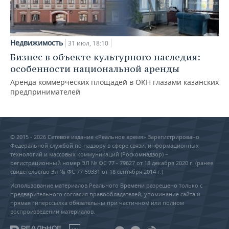
Недвижимость
31 июл, 18:10
Бизнес в объекте культурного наследия:
особенности национальной аренды
Аренда коммерческих площадей в ОКН глазами казанских
предпринимателей
© 2015 - 2026 Сетевое издание «Реальное время» Зарегистрировано
Федеральной службой по надзору в сфере связи, информационных
технологий и массовых коммуникаций (Роскомнадзор) –
регистрационный номер ЭЛ № ФС 77 - 79627 от 18 декабря 2020 г. (ранее
свидетельство Эл № ФС 77-59331 от 18 сентября 2014 г.)
Использование материалов Реального Времени разрешено только с
предварительного согласия правообладателей, упоминание сайта и
прямая гиперссылка обязательны при частичном или полном
воспроизведении материалов.