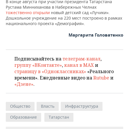
ВОДНЫЕ ВИДЫ СПОРТА
ОБРАЗОВАНИЕ
В конце августа при участии президента Татарстана
Рустама Минниханова в Набережных Челнах
тожественно открыли
новый детский сад «Лучики».
ХОККЕЙ С МЯЧОМ
ПРОИСШЕСТВИЯ
Дошкольное учреждение на 220 мест построено в рамках
национального проекта «Демография».
Маргарита Головатенко
Подписывайтесь на
телеграм-канал
,
группу «ВКонтакте»
,
канал в MAX
и
страницу в «Одноклассниках»
«Реального
времени». Ежедневные видео на
Rutube
и
«Дзене»
.
Общество
Власть
Инфраструктура
Образование
Татарстан