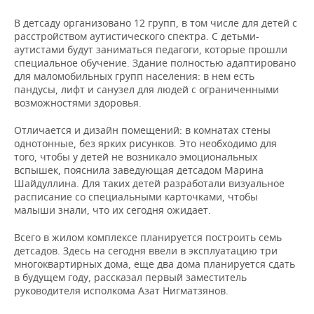
НЕФТЕХИМИЯ
В детсаду организовано 12 групп, в том числе для детей с
РОЗНИЧНАЯ ТОРГОВЛЯ
НОВОСТИ ТЕХНОЛОГИЙ
МЕРОПРИЯТИЯ
расстройством аутистического спектра. С детьми-
НЕФТЬ
аутистами будут заниматься педагоги, которые прошли
ТРАНСПОРТ
IT
НОВОСТИ МЕРОПРИЯТИЙ
СПОРТ
специальное обучение. Здание полностью адаптировано
ОПК
для маломобильных групп населения: в нем есть
пандусы, лифт и санузел для людей с ограниченными
УСЛУГИ
МЕДИА
ВЫЕЗДНАЯ РЕДАКЦИЯ
НОВОСТИ СПОРТА
ОБЩЕСТВО
ЭНЕРГЕТИКА
возможностями здоровья.
ТЕЛЕКОММУНИКАЦИИ
БИЗНЕС-БРАНЧИ
ФУТБОЛ
НОВОСТИ ОБЩЕСТВА
ФОТОГАЛЕРЕЯ
Отличается и дизайн помещений: в комнатах стены
однотонные, без ярких рисунков. Это необходимо для
ONLINE-КОНФЕРЕНЦИИ
ХОККЕЙ
ВЛАСТЬ
СЮЖЕТЫ
того, чтобы у детей не возникало эмоциональных
вспышек, пояснила заведующая детсадом Марина
Шайдуллина. Для таких детей разработали визуальное
ОТКРЫТАЯ ЛЕКЦИЯ
БАСКЕТБОЛ
ИНФРАСТРУКТУРА
СПРАВОЧНИК
расписание со специальными карточками, чтобы
малыши знали, что их сегодня ожидает.
ВОЛЕЙБОЛ
ИСТОРИЯ
СПИСОК ПЕРСОН
ПОЛНАЯ ВЕРСИЯ
Всего в жилом комплексе планируется построить семь
детсадов. Здесь на сегодня ввели в эксплуатацию три
КИБЕРСПОРТ
КУЛЬТУРА
СПИСОК КОМПАНИЙ
многоквартирных дома, еще два дома планируется сдать
в будущем году, рассказал первый заместитель
ФИГУРНОЕ КАТАНИЕ
МЕДИЦИНА
руководителя исполкома Азат Нигматзянов.