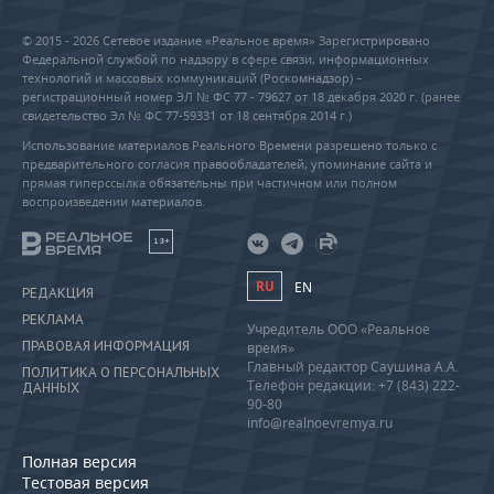
© 2015 - 2026 Сетевое издание «Реальное время» Зарегистрировано
Федеральной службой по надзору в сфере связи, информационных
технологий и массовых коммуникаций (Роскомнадзор) –
регистрационный номер ЭЛ № ФС 77 - 79627 от 18 декабря 2020 г. (ранее
свидетельство Эл № ФС 77-59331 от 18 сентября 2014 г.)
Использование материалов Реального Времени разрешено только с
предварительного согласия правообладателей, упоминание сайта и
прямая гиперссылка обязательны при частичном или полном
воспроизведении материалов.
18+
RU
EN
РЕДАКЦИЯ
РЕКЛАМА
Учредитель ООО «Реальное
ПРАВОВАЯ ИНФОРМАЦИЯ
время»
Главный редактор Саушина А.А.
ПОЛИТИКА О ПЕРСОНАЛЬНЫХ
Телефон редакции: +7 (843) 222-
ДАННЫХ
90-80
info@realnoevremya.ru
Полная версия
Тестовая версия