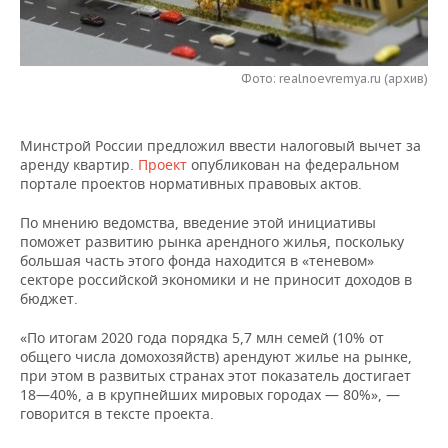
НЕФТЕХИМИЯ
РОЗНИЧНАЯ ТОРГОВЛЯ
НОВОСТИ ТЕХНОЛОГИЙ
МЕРОПРИЯТИЯ
НЕФТЬ
Фото: realnoevremya.ru (архив)
ТРАНСПОРТ
IT
НОВОСТИ МЕРОПРИЯТИЙ
СПОРТ
ОПК
УСЛУГИ
МЕДИА
ВЫЕЗДНАЯ РЕДАКЦИЯ
НОВОСТИ СПОРТА
ОБЩЕСТВО
ЭНЕРГЕТИКА
Минстрой России предложил ввести налоговый вычет за
аренду квартир.
Проект
опубликован на федеральном
ТЕЛЕКОММУНИКАЦИИ
БИЗНЕС-БРАНЧИ
ФУТБОЛ
НОВОСТИ ОБЩЕСТВА
ФОТОГАЛЕРЕЯ
портале проектов нормативных правовых актов.
ONLINE-КОНФЕРЕНЦИИ
ХОККЕЙ
ВЛАСТЬ
СЮЖЕТЫ
По мнению ведомства, введение этой инициативы
поможет развитию рынка арендного жилья, поскольку
большая часть этого фонда находится в «теневом»
ОТКРЫТАЯ ЛЕКЦИЯ
БАСКЕТБОЛ
ИНФРАСТРУКТУРА
СПРАВОЧНИК
секторе российской экономики и не приносит доходов в
бюджет.
ВОЛЕЙБОЛ
ИСТОРИЯ
СПИСОК ПЕРСОН
ПОЛНАЯ ВЕРСИЯ
«По итогам 2020 года порядка 5,7 млн семей (10% от
общего числа домохозяйств) арендуют жилье на рынке,
КИБЕРСПОРТ
КУЛЬТУРА
СПИСОК КОМПАНИЙ
при этом в развитых странах этот показатель достигает
18—40%, а в крупнейших мировых городах — 80%», —
ФИГУРНОЕ КАТАНИЕ
МЕДИЦИНА
говорится в тексте проекта.