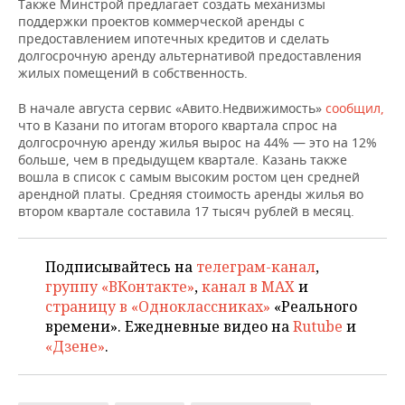
ВОДНЫЕ ВИДЫ СПОРТА
ОБРАЗОВАНИЕ
Также Минстрой предлагает создать механизмы
поддержки проектов коммерческой аренды с
предоставлением ипотечных кредитов и сделать
ХОККЕЙ С МЯЧОМ
ПРОИСШЕСТВИЯ
долгосрочную аренду альтернативой предоставления
жилых помещений в собственность.
В начале августа сервис «Авито.Недвижимость»
сообщил,
что в Казани по итогам второго квартала спрос на
долгосрочную аренду жилья вырос на 44% — это на 12%
больше, чем в предыдущем квартале. Казань также
вошла в список с самым высоким ростом цен средней
арендной платы. Средняя стоимость аренды жилья во
втором квартале составила 17 тысяч рублей в месяц.
Подписывайтесь на
телеграм-канал
,
группу «ВКонтакте»
,
канал в MAX
и
страницу в «Одноклассниках»
«Реального
времени». Ежедневные видео на
Rutube
и
«Дзене»
.