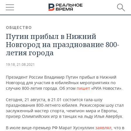
РЕГИОНЫ
ОБЩЕСТВО
Путин прибыл в Нижний
БАШКОРТОСТАН
НОВОСТИ
Новгород на празднование 800-
ТАТАРСТАН
АНАЛИТИКА
летия города
УДМУРТИЯ
НОВОСТИ АНАЛИТИКИ
ЭКОНОМИКА
19:18, 21.08.2021
ДЕКЛАРАЦИИ О ДОХОДАХ
НОВОСТИ ЭКОНОМИКИ
ПРОМЫШЛЕННОСТЬ
Президент России Владимир Путин прибыл в Нижний
Новгород для участия в юбилейных мероприятиях по
КОРОЛИ ГОСЗАКАЗА ПФО
ФИНАНСЫ
НОВОСТИ
НЕДВИЖИМОСТЬ
случаю 800-летия города. Об этом
пишет
«РИА Новости».
ПРОМЫШЛЕННОСТИ
Сегодня, 21 августа, в 21.01 состоится гала-шоу
ВУЗЫ ТАТАРСТАНА
БАНКИ
НОВОСТИ НЕДВИЖИМОСТИ
АВТО
празднования 800-летнего юбилея. Режиссером шоу стал
АГРОПРОМ
заслуженный мастер спорта, чемпион мира и Европы,
КОМУ ПРИНАДЛЕЖАТ
БЮДЖЕТ
НОВОСТИ АВТО
БИЗНЕС
призер Олимпийских игр в танцах на льду Илья Авербух.
ТОРГОВЫЕ ЦЕНТРЫ
МАШИНОСТРОЕНИЕ
ТАТАРСТАНА
В июле вице-премьер РФ Марат Хуснуллин
заявлял,
что в
ИНВЕСТИЦИИ
НОВОСТИ БИЗНЕСА
ТЕХНОЛОГИИ