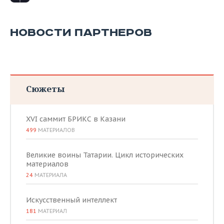
ВОДНЫЕ ВИДЫ СПОРТА
ОБРАЗОВАНИЕ
ХОККЕЙ С МЯЧОМ
ПРОИСШЕСТВИЯ
НОВОСТИ ПАРТНЕРОВ
Сюжеты
XVI саммит БРИКС в Казани
499
МАТЕРИАЛОВ
Великие воины Татарии. Цикл исторических
материалов
24
МАТЕРИАЛА
Искусственный интеллект
181
МАТЕРИАЛ