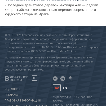
«Последнее гранатовое дерево» Бахтияра Али — редкий
для российского книжного поля перевод современного
курдского автора из Ирака
© 2015 - 2026 Сетевое издание «Реальное время» Зарегистрировано
Федеральной службой по надзору в сфере связи, информационных
технологий и массовых коммуникаций (Роскомнадзор) –
регистрационный номер ЭЛ № ФС 77 - 79627 от 18 декабря 2020 г. (ранее
свидетельство Эл № ФС 77-59331 от 18 сентября 2014 г.)
Использование материалов Реального Времени разрешено только с
предварительного согласия правообладателей, упоминание сайта и
прямая гиперссылка обязательны при частичном или полном
воспроизведении материалов.
18+
RU
EN
РЕДАКЦИЯ
РЕКЛАМА
Учредитель ООО «Реальное
ПРАВОВАЯ ИНФОРМАЦИЯ
время»
Главный редактор Саушина А.А.