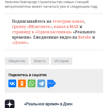
НЕФТЕХИМИЯ
Нижнем Новгороде строительство новых станций
метрополитена может начаться уже в следующем году.
РОЗНИЧНАЯ ТОРГОВЛЯ
НОВОСТИ ТЕХНОЛОГИЙ
МЕРОПРИЯТИЯ
НЕФТЬ
ТРАНСПОРТ
IT
НОВОСТИ МЕРОПРИЯТИЙ
СПОРТ
Подписывайтесь на
телеграм-канал
,
ОПК
группу «ВКонтакте»
,
канал в MAX
и
УСЛУГИ
МЕДИА
ВЫЕЗДНАЯ РЕДАКЦИЯ
НОВОСТИ СПОРТА
ОБЩЕСТВО
страницу в «Одноклассниках»
«Реального
ЭНЕРГЕТИКА
времени». Ежедневные видео на
Rutube
и
ТЕЛЕКОММУНИКАЦИИ
БИЗНЕС-БРАНЧИ
ФУТБОЛ
НОВОСТИ ОБЩЕСТВА
«Дзене»
.
ФОТОГАЛЕРЕЯ
ONLINE-КОНФЕРЕНЦИИ
ХОККЕЙ
ВЛАСТЬ
СЮЖЕТЫ
Общество
Власть
История
ОТКРЫТАЯ ЛЕКЦИЯ
БАСКЕТБОЛ
ИНФРАСТРУКТУРА
СПРАВОЧНИК
Поделитесь в соцсетях
ВОЛЕЙБОЛ
ИСТОРИЯ
СПИСОК ПЕРСОН
ПОЛНАЯ ВЕРСИЯ
КИБЕРСПОРТ
КУЛЬТУРА
СПИСОК КОМПАНИЙ
ФИГУРНОЕ КАТАНИЕ
МЕДИЦИНА
«Реальное время» в Дзен