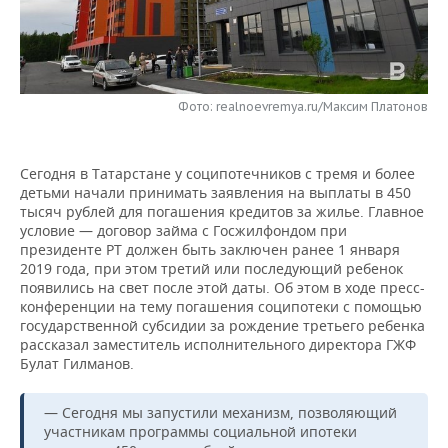
НЕФТЕХИМИЯ
РОЗНИЧНАЯ ТОРГОВЛЯ
НОВОСТИ ТЕХНОЛОГИЙ
МЕРОПРИЯТИЯ
НЕФТЬ
ТРАНСПОРТ
IT
НОВОСТИ МЕРОПРИЯТИЙ
СПОРТ
ОПК
Фото: realnoevremya.ru/Максим Платонов
УСЛУГИ
МЕДИА
ВЫЕЗДНАЯ РЕДАКЦИЯ
НОВОСТИ СПОРТА
ОБЩЕСТВО
ЭНЕРГЕТИКА
Сегодня в Татарстане у соципотечников с тремя и более
ТЕЛЕКОММУНИКАЦИИ
БИЗНЕС-БРАНЧИ
ФУТБОЛ
НОВОСТИ ОБЩЕСТВА
ФОТОГАЛЕРЕЯ
детьми начали принимать заявления на выплаты в 450
тысяч рублей для погашения кредитов за жилье. Главное
ONLINE-КОНФЕРЕНЦИИ
ХОККЕЙ
ВЛАСТЬ
СЮЖЕТЫ
условие — договор займа с Госжилфондом при
президенте РТ должен быть заключен ранее 1 января
ОТКРЫТАЯ ЛЕКЦИЯ
БАСКЕТБОЛ
ИНФРАСТРУКТУРА
СПРАВОЧНИК
2019 года, при этом третий или последующий ребенок
появились на свет после этой даты. Об этом в ходе пресс-
конференции на тему погашения соципотеки с помощью
ВОЛЕЙБОЛ
ИСТОРИЯ
СПИСОК ПЕРСОН
ПОЛНАЯ ВЕРСИЯ
государственной субсидии за рождение третьего ребенка
рассказал заместитель исполнительного директора ГЖФ
КИБЕРСПОРТ
КУЛЬТУРА
СПИСОК КОМПАНИЙ
Булат Гилманов.
ФИГУРНОЕ КАТАНИЕ
МЕДИЦИНА
— Сегодня мы запустили механизм, позволяющий
участникам программы социальной ипотеки