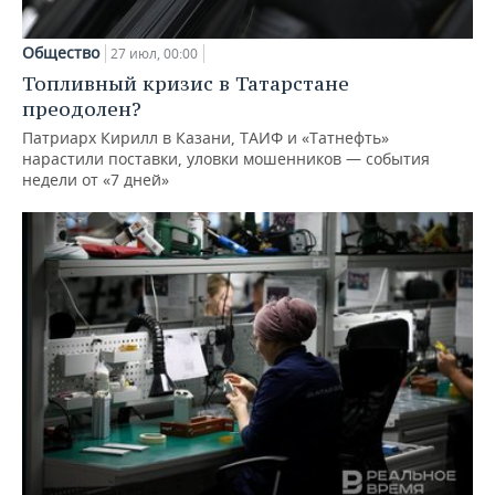
Общество
27 июл, 00:00
Топливный кризис в Татарстане
преодолен?
Патриарх Кирилл в Казани, ТАИФ и «Татнефть»
нарастили поставки, уловки мошенников — события
недели от «7 дней»