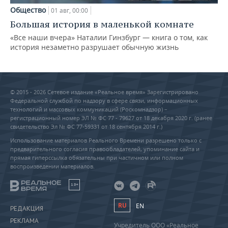
Общество
01 авг, 00:00
Большая история в маленькой комнате
«Все наши вчера» Наталии Гинзбург — книга о том, как
история незаметно разрушает обычную жизнь
© 2015 - 2026 Сетевое издание «Реальное время» Зарегистрировано
Федеральной службой по надзору в сфере связи, информационных
технологий и массовых коммуникаций (Роскомнадзор) –
регистрационный номер ЭЛ № ФС 77 - 79627 от 18 декабря 2020 г. (ранее
свидетельство Эл № ФС 77-59331 от 18 сентября 2014 г.)
Использование материалов Реального Времени разрешено только с
предварительного согласия правообладателей, упоминание сайта и
прямая гиперссылка обязательны при частичном или полном
воспроизведении материалов.
18+
RU
EN
РЕДАКЦИЯ
РЕКЛАМА
Учредитель ООО «Реальное