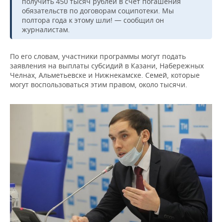
ВОДНЫЕ ВИДЫ СПОРТА
ОБРАЗОВАНИЕ
получить 450 тысяч рублей в счет погашения
обязательств по договорам соципотеки. Мы
полтора года к этому шли! — сообщил он
ХОККЕЙ С МЯЧОМ
ПРОИСШЕСТВИЯ
журналистам.
По его словам, участники программы могут подать
заявления на выплаты субсидий в Казани, Набережных
Челнах, Альметьевске и Нижнекамске. Семей, которые
могут воспользоваться этим правом, около тысячи.