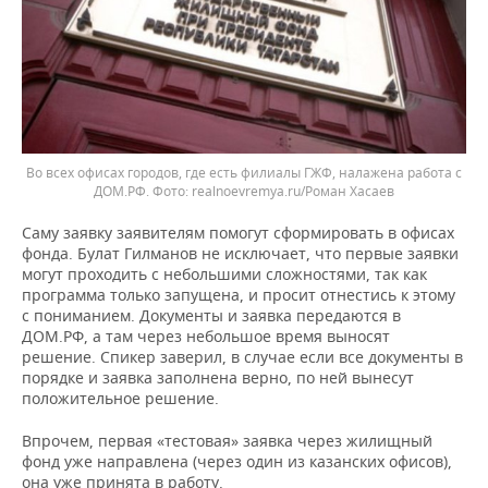
Во всех офисах городов, где есть филиалы ГЖФ, налажена работа с
ДОМ.РФ.
realnoevremya.ru/Роман Хасаев
Саму заявку заявителям помогут сформировать в офисах
фонда. Булат Гилманов не исключает, что первые заявки
могут проходить с небольшими сложностями, так как
программа только запущена, и просит отнестись к этому
с пониманием. Документы и заявка передаются в
ДОМ.РФ, а там через небольшое время выносят
решение. Спикер заверил, в случае если все документы в
порядке и заявка заполнена верно, по ней вынесут
положительное решение.
Впрочем, первая «тестовая» заявка через жилищный
фонд уже направлена (через один из казанских офисов),
она уже принята в работу.