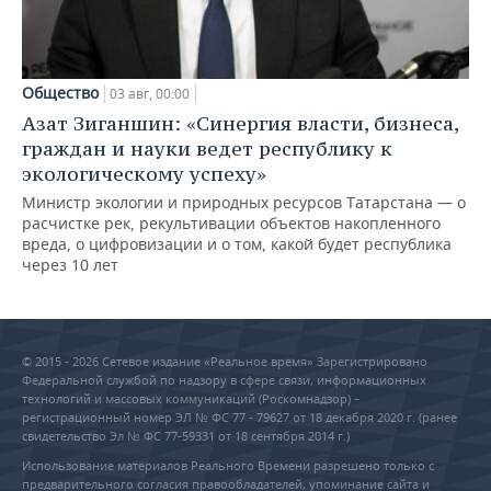
Общество
03 авг, 00:00
Азат Зиганшин: «Синергия власти, бизнеса,
граждан и науки ведет республику к
экологическому успеху»
Министр экологии и природных ресурсов Татарстана — о
расчистке рек, рекультивации объектов накопленного
вреда, о цифровизации и о том, какой будет республика
через 10 лет
© 2015 - 2026 Сетевое издание «Реальное время» Зарегистрировано
Федеральной службой по надзору в сфере связи, информационных
технологий и массовых коммуникаций (Роскомнадзор) –
регистрационный номер ЭЛ № ФС 77 - 79627 от 18 декабря 2020 г. (ранее
свидетельство Эл № ФС 77-59331 от 18 сентября 2014 г.)
Использование материалов Реального Времени разрешено только с
предварительного согласия правообладателей, упоминание сайта и