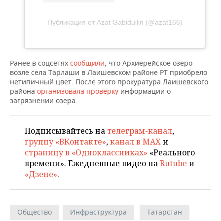
Публикация от Azat Gabidullin (@azat166)
Ранее в соцсетях
сообщили
, что Архиерейское озеро
возле села Тарлаши в Лаишевском районе РТ приобрело
нетипичный цвет. После этого прокуратура Лаишевского
района
организовала проверку
информации о
загрязнении озера.
Подписывайтесь на
телеграм-канал
,
группу «ВКонтакте»
,
канал в MAX
и
страницу в «Одноклассниках»
«Реального
времени». Ежедневные видео на
Rutube
и
«Дзене»
.
Общество
Инфраструктура
Татарстан