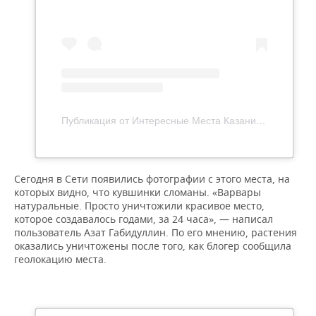
ВОДНЫЕ ВИДЫ СПОРТА
ОБРАЗОВАНИЕ
ХОККЕЙ С МЯЧОМ
ПРОИСШЕСТВИЯ
Публикация от Интересные Места Казани (@kazan_interesnaya)
Сегодня в Сети появились фотографии с этого места, на
которых видно, что кувшинки сломаны. «Варвары
натуральные. Просто уничтожили красивое место,
которое создавалось годами, за 24 часа», — написал
пользователь Азат Габидуллин. По его мнению, растения
оказались уничтожены после того, как блогер сообщила
геолокацию места.