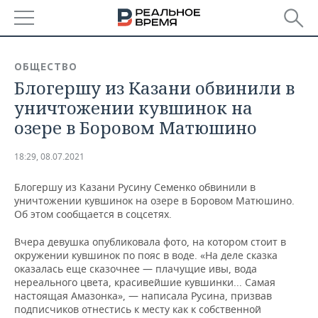
РЕГИОНЫ
ОБЩЕСТВО
Блогершу из Казани обвинили в
БАШКОРТОСТАН
НОВОСТИ
уничтожении кувшинок на
ТАТАРСТАН
АНАЛИТИКА
озере в Боровом Матюшино
УДМУРТИЯ
НОВОСТИ АНАЛИТИКИ
ЭКОНОМИКА
18:29, 08.07.2021
ДЕКЛАРАЦИИ О ДОХОДАХ
НОВОСТИ ЭКОНОМИКИ
ПРОМЫШЛЕННОСТЬ
Блогершу из Казани Русину Семенко обвинили в
уничтожении кувшинок на озере в Боровом Матюшино.
КОРОЛИ ГОСЗАКАЗА ПФО
ФИНАНСЫ
НОВОСТИ
НЕДВИЖИМОСТЬ
Об этом сообщается в соцсетях.
ПРОМЫШЛЕННОСТИ
Вчера девушка опубликовала фото, на котором стоит в
ВУЗЫ ТАТАРСТАНА
БАНКИ
НОВОСТИ НЕДВИЖИМОСТИ
АВТО
окружении кувшинок по пояс в воде. «На деле сказка
АГРОПРОМ
оказалась еще сказочнее — плачущие ивы, вода
КОМУ ПРИНАДЛЕЖАТ
БЮДЖЕТ
НОВОСТИ АВТО
БИЗНЕС
нереального цвета, красивейшие кувшинки... Самая
ТОРГОВЫЕ ЦЕНТРЫ
МАШИНОСТРОЕНИЕ
настоящая Амазонка», — написала Русина, призвав
ТАТАРСТАНА
подписчиков отнестись к месту как к собственной
ИНВЕСТИЦИИ
НОВОСТИ БИЗНЕСА
ТЕХНОЛОГИИ