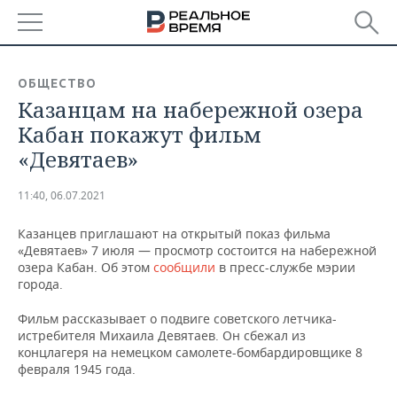
РЕГИОНЫ
ОБЩЕСТВО
Казанцам на набережной озера
БАШКОРТОСТАН
НОВОСТИ
Кабан покажут фильм
ТАТАРСТАН
АНАЛИТИКА
«Девятаев»
УДМУРТИЯ
НОВОСТИ АНАЛИТИКИ
ЭКОНОМИКА
11:40, 06.07.2021
ДЕКЛАРАЦИИ О ДОХОДАХ
НОВОСТИ ЭКОНОМИКИ
ПРОМЫШЛЕННОСТЬ
Казанцев приглашают на открытый показ фильма
«Девятаев» 7 июля — просмотр состоится на набережной
КОРОЛИ ГОСЗАКАЗА ПФО
ФИНАНСЫ
НОВОСТИ
НЕДВИЖИМОСТЬ
озера Кабан. Об этом
сообщили
в пресс-службе мэрии
ПРОМЫШЛЕННОСТИ
города.
ВУЗЫ ТАТАРСТАНА
БАНКИ
НОВОСТИ НЕДВИЖИМОСТИ
АВТО
Фильм рассказывает о подвиге советского летчика-
АГРОПРОМ
истребителя Михаила Девятаев. Он сбежал из
КОМУ ПРИНАДЛЕЖАТ
БЮДЖЕТ
НОВОСТИ АВТО
БИЗНЕС
концлагеря на немецком самолете-бомбардировщике 8
ТОРГОВЫЕ ЦЕНТРЫ
МАШИНОСТРОЕНИЕ
февраля 1945 года.
ТАТАРСТАНА
ИНВЕСТИЦИИ
НОВОСТИ БИЗНЕСА
ТЕХНОЛОГИИ