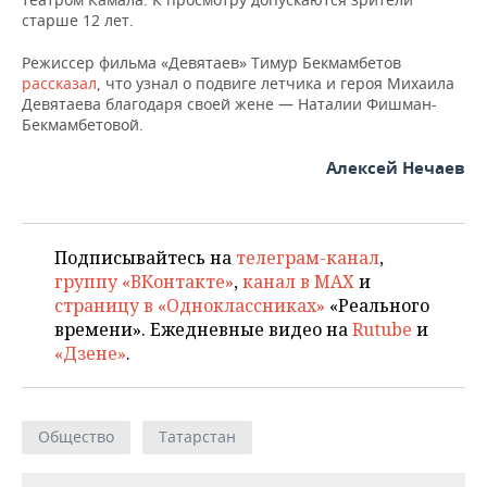
ВОДНЫЕ ВИДЫ СПОРТА
ОБРАЗОВАНИЕ
старше 12 лет.
ХОККЕЙ С МЯЧОМ
ПРОИСШЕСТВИЯ
Режиссер фильма «Девятаев» Тимур Бекмамбетов
рассказал
, что узнал о подвиге летчика и героя Михаила
Девятаева благодаря своей жене — Наталии Фишман-
Бекмамбетовой.
Алексей Нечаев
Подписывайтесь на
телеграм-канал
,
группу «ВКонтакте»
,
канал в MAX
и
страницу в «Одноклассниках»
«Реального
времени». Ежедневные видео на
Rutube
и
«Дзене»
.
Общество
Татарстан