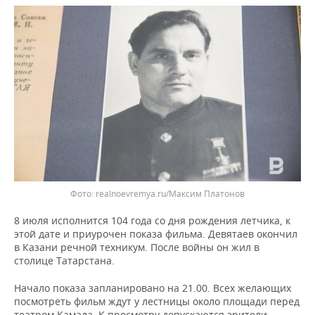
НЕФТЕХИМИЯ
РОЗНИЧНАЯ ТОРГОВЛЯ
НОВОСТИ ТЕХНОЛОГИЙ
МЕРОПРИЯТИЯ
НЕФТЬ
ТРАНСПОРТ
IT
НОВОСТИ МЕРОПРИЯТИЙ
СПОРТ
ОПК
УСЛУГИ
МЕДИА
ВЫЕЗДНАЯ РЕДАКЦИЯ
НОВОСТИ СПОРТА
ОБЩЕСТВО
ЭНЕРГЕТИКА
ТЕЛЕКОММУНИКАЦИИ
БИЗНЕС-БРАНЧИ
ФУТБОЛ
НОВОСТИ ОБЩЕСТВА
ФОТОГАЛЕРЕЯ
ONLINE-КОНФЕРЕНЦИИ
ХОККЕЙ
ВЛАСТЬ
СЮЖЕТЫ
ОТКРЫТАЯ ЛЕКЦИЯ
БАСКЕТБОЛ
ИНФРАСТРУКТУРА
СПРАВОЧНИК
realnoevremya.ru/Максим Платонов
ВОЛЕЙБОЛ
ИСТОРИЯ
СПИСОК ПЕРСОН
ПОЛНАЯ ВЕРСИЯ
8 июля исполнится 104 года со дня рождения летчика, к
этой дате и приурочен показа фильма. Девятаев окончил
в Казани речной техникум. После войны он жил в
КИБЕРСПОРТ
КУЛЬТУРА
СПИСОК КОМПАНИЙ
столице Татарстана.
ФИГУРНОЕ КАТАНИЕ
МЕДИЦИНА
Начало показа запланировано на 21.00. Всех желающих
посмотреть фильм ждут у лестницы около площади перед
театром Камала. К просмотру допускаются зрители