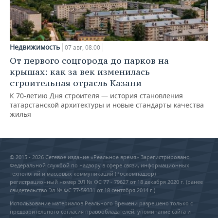
Недвижимость
07 авг, 08:00
От первого соцгорода до парков на
крышах: как за век изменилась
строительная отрасль Казани
К 70-летию Дня строителя — история становления
татарстанской архитектуры и новые стандарты качества
жилья
© 2015 - 2026 Сетевое издание «Реальное время» Зарегистрировано
Федеральной службой по надзору в сфере связи, информационных
технологий и массовых коммуникаций (Роскомнадзор) –
регистрационный номер ЭЛ № ФС 77 - 79627 от 18 декабря 2020 г. (ранее
свидетельство Эл № ФС 77-59331 от 18 сентября 2014 г.)
Использование материалов Реального Времени разрешено только с
предварительного согласия правообладателей, упоминание сайта и