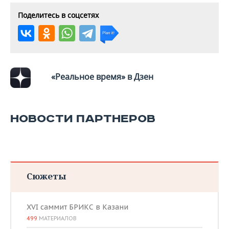
ВОДНЫЕ ВИДЫ СПОРТА
ОБРАЗОВАНИЕ
Поделитесь в соцсетях
ХОККЕЙ С МЯЧОМ
ПРОИСШЕСТВИЯ
«Реальное время» в Дзен
НОВОСТИ ПАРТНЕРОВ
Сюжеты
XVI саммит БРИКС в Казани
499
МАТЕРИАЛОВ