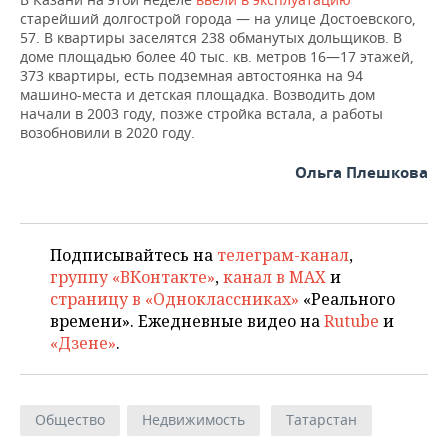
НЕФТЕХИМИЯ
старейший долгострой города — на улице Достоевского,
РОЗНИЧНАЯ ТОРГОВЛЯ
НОВОСТИ ТЕХНОЛОГИЙ
МЕРОПРИЯТИЯ
57. В квартиры заселятся 238 обманутых дольщиков. В
НЕФТЬ
доме площадью более 40 тыс. кв. метров 16—17 этажей,
373 квартиры, есть подземная автостоянка на 94
ТРАНСПОРТ
IT
НОВОСТИ МЕРОПРИЯТИЙ
СПОРТ
машино-места и детская площадка. Возводить дом
ОПК
начали в 2003 году, позже стройка встала, а работы
УСЛУГИ
МЕДИА
ВЫЕЗДНАЯ РЕДАКЦИЯ
НОВОСТИ СПОРТА
ОБЩЕСТВО
возобновили в 2020 году.
ЭНЕРГЕТИКА
Ольга Плешкова
ТЕЛЕКОММУНИКАЦИИ
БИЗНЕС-БРАНЧИ
ФУТБОЛ
НОВОСТИ ОБЩЕСТВА
ФОТОГАЛЕРЕЯ
ONLINE-КОНФЕРЕНЦИИ
ХОККЕЙ
ВЛАСТЬ
СЮЖЕТЫ
Подписывайтесь на
телеграм-канал
,
ОТКРЫТАЯ ЛЕКЦИЯ
БАСКЕТБОЛ
ИНФРАСТРУКТУРА
СПРАВОЧНИК
группу «ВКонтакте»
,
канал в MAX
и
страницу в «Одноклассниках»
«Реального
ВОЛЕЙБОЛ
ИСТОРИЯ
СПИСОК ПЕРСОН
ПОЛНАЯ ВЕРСИЯ
времени». Ежедневные видео на
Rutube
и
«Дзене»
.
КИБЕРСПОРТ
КУЛЬТУРА
СПИСОК КОМПАНИЙ
ФИГУРНОЕ КАТАНИЕ
МЕДИЦИНА
Общество
Недвижимость
Татарстан