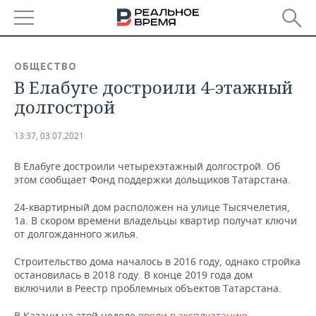
РЕГИОНЫ
ОБЩЕСТВО
В Елабуге достроили 4-этажный
БАШКОРТОСТАН
НОВОСТИ
долгострой
ТАТАРСТАН
АНАЛИТИКА
13:37, 03.07.2021
УДМУРТИЯ
НОВОСТИ АНАЛИТИКИ
ЭКОНОМИКА
В Елабуге достроили четырехэтажный долгострой. Об
этом сообщает Фонд поддержки дольщиков Татарстана.
ДЕКЛАРАЦИИ О ДОХОДАХ
НОВОСТИ ЭКОНОМИКИ
ПРОМЫШЛЕННОСТЬ
24-квартирный дом расположен на улице Тысячелетия,
КОРОЛИ ГОСЗАКАЗА ПФО
ФИНАНСЫ
НОВОСТИ
НЕДВИЖИМОСТЬ
1а. В скором времени владельцы квартир получат ключи
ПРОМЫШЛЕННОСТИ
от долгожданного жилья.
ВУЗЫ ТАТАРСТАНА
БАНКИ
НОВОСТИ НЕДВИЖИМОСТИ
АВТО
АГРОПРОМ
Строительство дома началось в 2016 году, однако стройка
остановилась в 2018 году. В конце 2019 года дом
КОМУ ПРИНАДЛЕЖАТ
БЮДЖЕТ
НОВОСТИ АВТО
БИЗНЕС
ТОРГОВЫЕ ЦЕНТРЫ
МАШИНОСТРОЕНИЕ
включили в Реестр проблемных объектов Татарстана.
ТАТАРСТАНА
ИНВЕСТИЦИИ
НОВОСТИ БИЗНЕСА
ТЕХНОЛОГИИ
В Казани на этой неделе
ввели в эксплуатацию