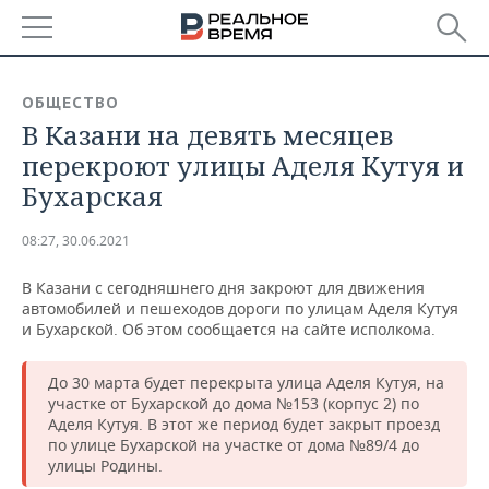
РЕГИОНЫ
ОБЩЕСТВО
В Казани на девять месяцев
БАШКОРТОСТАН
НОВОСТИ
перекроют улицы Аделя Кутуя и
ТАТАРСТАН
АНАЛИТИКА
Бухарская
УДМУРТИЯ
НОВОСТИ АНАЛИТИКИ
ЭКОНОМИКА
08:27, 30.06.2021
ДЕКЛАРАЦИИ О ДОХОДАХ
НОВОСТИ ЭКОНОМИКИ
ПРОМЫШЛЕННОСТЬ
В Казани с сегодняшнего дня закроют для движения
автомобилей и пешеходов дороги по улицам Аделя Кутуя
КОРОЛИ ГОСЗАКАЗА ПФО
ФИНАНСЫ
НОВОСТИ
НЕДВИЖИМОСТЬ
и Бухарской. Об этом сообщается на сайте исполкома.
ПРОМЫШЛЕННОСТИ
ВУЗЫ ТАТАРСТАНА
БАНКИ
НОВОСТИ НЕДВИЖИМОСТИ
АВТО
До 30 марта будет перекрыта улица Аделя Кутуя, на
АГРОПРОМ
участке от Бухарской до дома №153 (корпус 2) по
Аделя Кутуя. В этот же период будет закрыт проезд
КОМУ ПРИНАДЛЕЖАТ
БЮДЖЕТ
НОВОСТИ АВТО
БИЗНЕС
ТОРГОВЫЕ ЦЕНТРЫ
МАШИНОСТРОЕНИЕ
по улице Бухарской на участке от дома №89/4 до
ТАТАРСТАНА
улицы Родины.
ИНВЕСТИЦИИ
НОВОСТИ БИЗНЕСА
ТЕХНОЛОГИИ