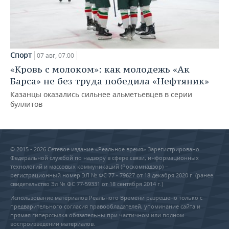
Спорт
07 авг, 07:00
«Кровь с молоком»: как молодежь «Ак
Барса» не без труда победила «Нефтяник»
Казанцы оказались сильнее альметьевцев в серии
буллитов
© 2015 - 2026 Сетевое издание «Реальное время» Зарегистрировано
Федеральной службой по надзору в сфере связи, информационных
технологий и массовых коммуникаций (Роскомнадзор) –
регистрационный номер ЭЛ № ФС 77 - 79627 от 18 декабря 2020 г. (ранее
свидетельство Эл № ФС 77-59331 от 18 сентября 2014 г.)
Использование материалов Реального Времени разрешено только с
предварительного согласия правообладателей, упоминание сайта и
прямая гиперссылка обязательны при частичном или полном
воспроизведении материалов.