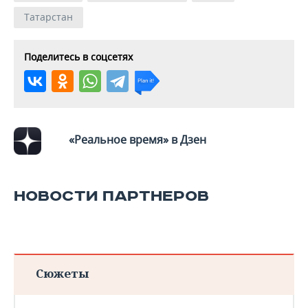
ВОДНЫЕ ВИДЫ СПОРТА
ОБРАЗОВАНИЕ
Татарстан
ХОККЕЙ С МЯЧОМ
ПРОИСШЕСТВИЯ
Поделитесь в соцсетях
«Реальное время» в Дзен
НОВОСТИ ПАРТНЕРОВ
Сюжеты