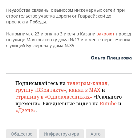
НЕФТЕХИМИЯ
Неудобства связаны с выносом инженерных сетей при
РОЗНИЧНАЯ ТОРГОВЛЯ
НОВОСТИ ТЕХНОЛОГИЙ
МЕРОПРИЯТИЯ
строительстве участка дороги от Гвардейской до
НЕФТЬ
проспекта Победы.
ТРАНСПОРТ
IT
НОВОСТИ МЕРОПРИЯТИЙ
СПОРТ
ОПК
Напомним, с 23 июня по 3 июля в Казани
закроют
проезд
по улице Маяковского у дома №17 и в месте пересечения
УСЛУГИ
МЕДИА
ВЫЕЗДНАЯ РЕДАКЦИЯ
НОВОСТИ СПОРТА
ОБЩЕСТВО
ЭНЕРГЕТИКА
с улицей Бутлерова у дома №35.
ТЕЛЕКОММУНИКАЦИИ
БИЗНЕС-БРАНЧИ
ФУТБОЛ
НОВОСТИ ОБЩЕСТВА
ФОТОГАЛЕРЕЯ
Ольга Плешкова
ONLINE-КОНФЕРЕНЦИИ
ХОККЕЙ
ВЛАСТЬ
СЮЖЕТЫ
ОТКРЫТАЯ ЛЕКЦИЯ
БАСКЕТБОЛ
ИНФРАСТРУКТУРА
СПРАВОЧНИК
Подписывайтесь на
телеграм-канал
,
группу «ВКонтакте»
,
канал в MAX
и
ВОЛЕЙБОЛ
ИСТОРИЯ
СПИСОК ПЕРСОН
страницу в «Одноклассниках»
«Реального
ПОЛНАЯ ВЕРСИЯ
времени». Ежедневные видео на
Rutube
и
«Дзене»
.
КИБЕРСПОРТ
КУЛЬТУРА
СПИСОК КОМПАНИЙ
ФИГУРНОЕ КАТАНИЕ
МЕДИЦИНА
Общество
Инфраструктура
Авто