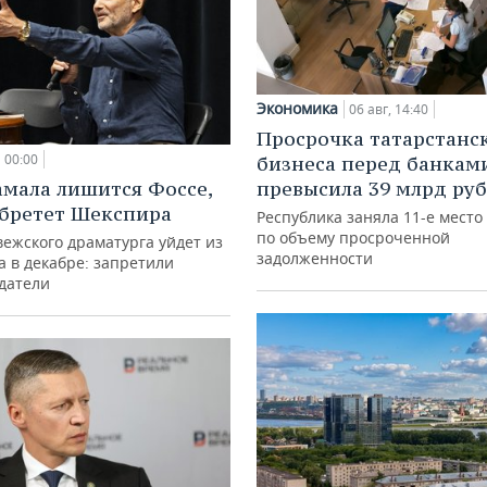
Экономика
06 авг, 14:40
Просрочка татарстанс
00:00
бизнеса перед банкам
амала лишится Фоссе,
превысила 39 млрд ру
бретет Шекспира
Республика заняла 11-е место
по объему просроченной
ежского драматурга уйдет из
задолженности
а в декабре: запретили
датели