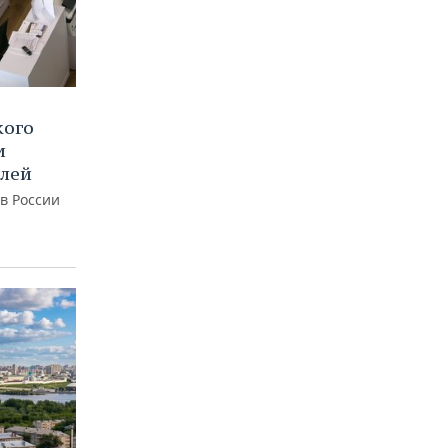
кого
и
блей
 в России