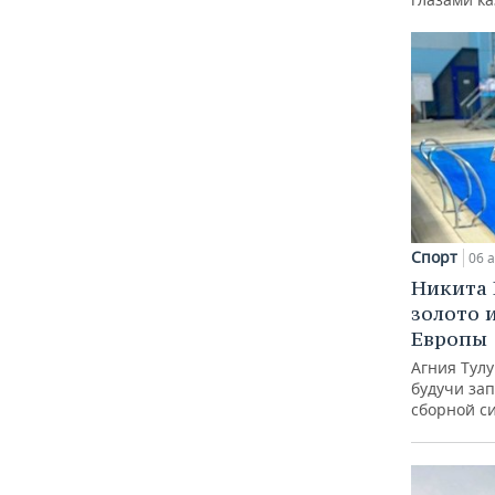
Спорт
06 а
Никита 
золото 
Европы
Агния Тул
будучи зап
сборной с