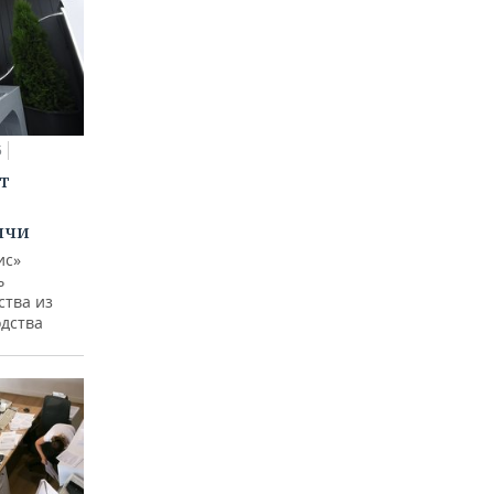
5
т
ычи
ис»
ь
ства из
одства