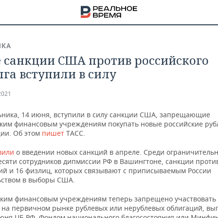
ИКА
 санкции США против российского
лга вступили в силу
2021
ьника, 14 июня, вступили в силу санкции США, запрещающие
ким финансовым учреждениям покупать новые российские руб
ции. Об этом
пишет
ТАСС.
вили
о введении новых санкций в апреле. Среди ограничительн
есяти сотрудников дипмиссии РФ в Вашингтоне, санкции проти
ий и 16 физлиц, которых связывают с приписываемым России
ством в выборы США.
НА
ким финансовым учреждениям теперь запрещено участвовать 
 на первичном рынке рублевых или нерублевых облигаций, в
июня ЦБ РФ, Фондом национального благосостояния или Минфи