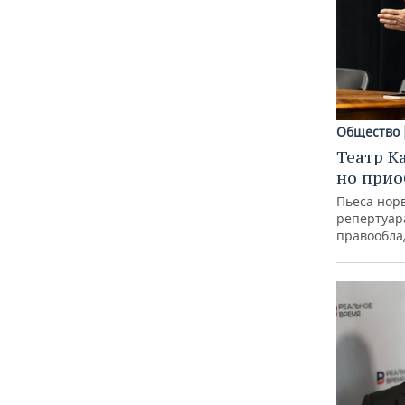
Общество
Театр К
но прио
Пьеса норв
репертуар
правообла