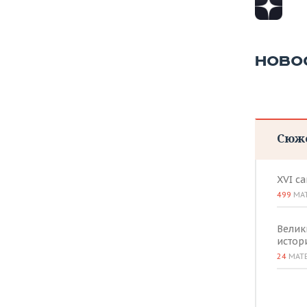
ВОДНЫЕ ВИДЫ СПОРТА
ОБРАЗОВАНИЕ
ХОККЕЙ С МЯЧОМ
ПРОИСШЕСТВИЯ
НОВО
Сюж
XVI с
499
МА
Велик
истор
24
МАТ