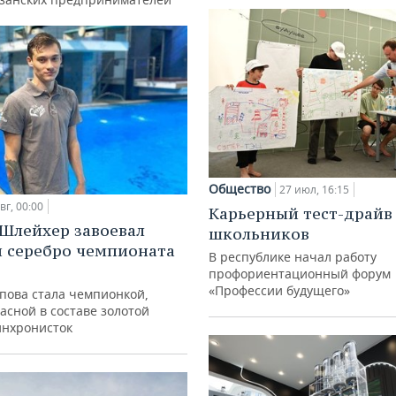
Общество
27 июл, 16:15
вг, 00:00
Карьерный тест-драйв
Шлейхер завоевал
школьников
и серебро чемпионата
В республике начал работу
профориентационный форум
«Профессии будущего»
упова стала чемпионкой,
асной в составе золотой
инхронисток