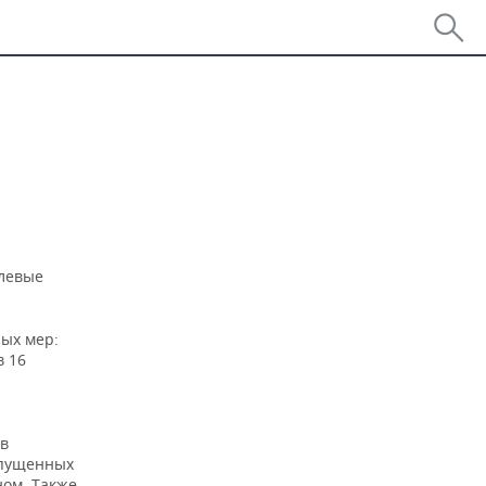
левые
ых мер:
в 16
в
ыпущенных
ном. Также