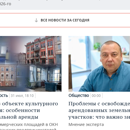
26-го
ВСЕ НОВОСТИ ЗА СЕГОДНЯ
ость
Общество
31 июл, 18:10
00:00
в объекте культурного
Проблемы с освобожд
я: особенности
арендованных земель
альной аренды
участков: что важно з
ммерческих площадей в ОКН
Мнение эксперта
азанских предпринимателей