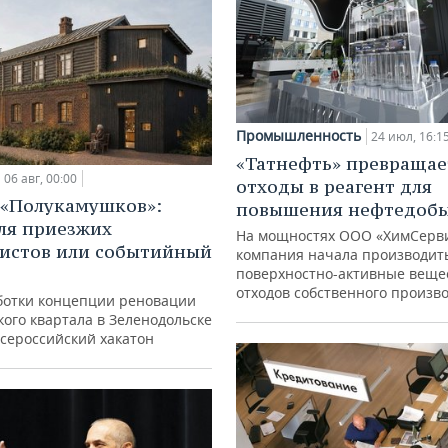
Промышленность
24 июл, 16:1
«Татнефть» превращае
06 авг, 00:00
отходы в реагент для
 «Полукамушков»:
повышения нефтедоб
ля приезжих
На мощностях ООО «ХимСерв
истов или событийный
компания начала производит
поверхностно-активные веще
отходов собственного произв
ботки концепции реновации
ого квартала в Зеленодольске
всероссийский хакатон