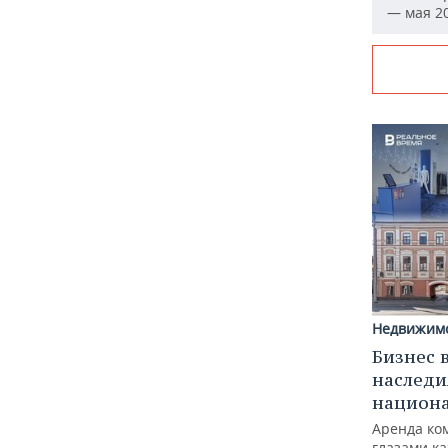
— мая 20
Недвижим
Бизнес 
наследи
национ
Аренда ко
глазами к