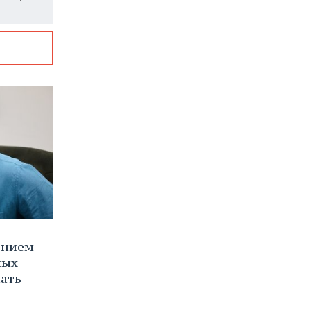
ением
ных
нать