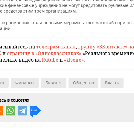
кие финансовые учреждения не могут кредитовать рублевые и
е средства этим трем организациям.
 ограничения стали первыми мерами такого масштаба при н
ации.
исывайтесь на
телеграм-канал
,
группу «ВКонтакте»
,
к
X
и
страницу в «Одноклассниках»
«Реального времени»
невные видео на
Rutube
и
«Дзене»
.
ка
Финансы
Бюджет
Общество
Власть
сь в соцсетях