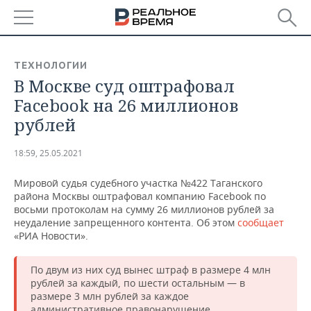
РЕГИОНЫ
ТЕХНОЛОГИИ
В Москве суд оштрафовал
БАШКОРТОСТАН
НОВОСТИ
Facebook на 26 миллионов
ТАТАРСТАН
АНАЛИТИКА
рублей
УДМУРТИЯ
НОВОСТИ АНАЛИТИКИ
ЭКОНОМИКА
18:59, 25.05.2021
ДЕКЛАРАЦИИ О ДОХОДАХ
НОВОСТИ ЭКОНОМИКИ
ПРОМЫШЛЕННОСТЬ
Мировой судья судебного участка №422 Таганского
района Москвы оштрафовал компанию Facebook по
КОРОЛИ ГОСЗАКАЗА ПФО
ФИНАНСЫ
НОВОСТИ
НЕДВИЖИМОСТЬ
восьми протоколам на сумму 26 миллионов рублей за
ПРОМЫШЛЕННОСТИ
неудаление запрещенного контента. Об этом
сообщает
«РИА Новости».
ВУЗЫ ТАТАРСТАНА
БАНКИ
НОВОСТИ НЕДВИЖИМОСТИ
АВТО
АГРОПРОМ
По двум из них суд вынес штраф в размере 4 млн
КОМУ ПРИНАДЛЕЖАТ
БЮДЖЕТ
НОВОСТИ АВТО
БИЗНЕС
ТОРГОВЫЕ ЦЕНТРЫ
МАШИНОСТРОЕНИЕ
рублей за каждый, по шести остальным — в
ТАТАРСТАНА
размере 3 млн рублей за каждое
ИНВЕСТИЦИИ
НОВОСТИ БИЗНЕСА
ТЕХНОЛОГИИ
административное правонарушение.