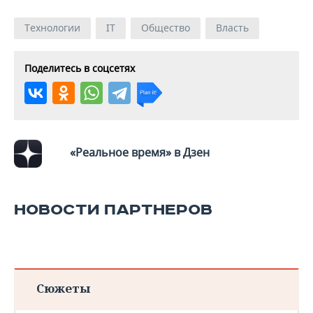
ВОДНЫЕ ВИДЫ СПОРТА
ОБРАЗОВАНИЕ
Технологии
IT
Общество
Власть
ХОККЕЙ С МЯЧОМ
ПРОИСШЕСТВИЯ
Поделитесь в соцсетях
«Реальное время» в Дзен
НОВОСТИ ПАРТНЕРОВ
Сюжеты