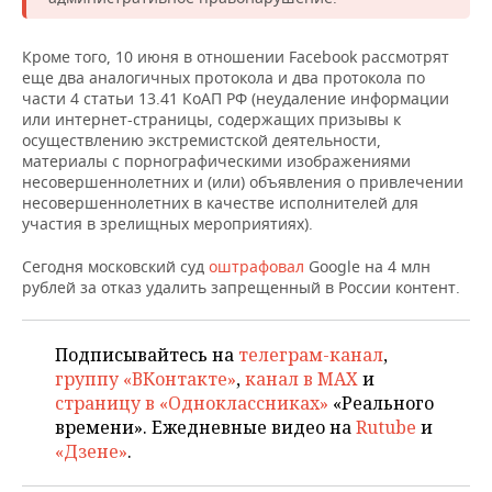
НЕФТЕХИМИЯ
РОЗНИЧНАЯ ТОРГОВЛЯ
НОВОСТИ ТЕХНОЛОГИЙ
МЕРОПРИЯТИЯ
Кроме того, 10 июня в отношении Facebook рассмотрят
НЕФТЬ
еще два аналогичных протокола и два протокола по
ТРАНСПОРТ
IT
НОВОСТИ МЕРОПРИЯТИЙ
СПОРТ
части 4 статьи 13.41 КоАП РФ (неудаление информации
ОПК
или интернет-страницы, содержащих призывы к
осуществлению экстремистской деятельности,
УСЛУГИ
МЕДИА
ВЫЕЗДНАЯ РЕДАКЦИЯ
НОВОСТИ СПОРТА
ОБЩЕСТВО
ЭНЕРГЕТИКА
материалы с порнографическими изображениями
несовершеннолетних и (или) объявления о привлечении
ТЕЛЕКОММУНИКАЦИИ
БИЗНЕС-БРАНЧИ
ФУТБОЛ
НОВОСТИ ОБЩЕСТВА
ФОТОГАЛЕРЕЯ
несовершеннолетних в качестве исполнителей для
участия в зрелищных мероприятиях).
ONLINE-КОНФЕРЕНЦИИ
ХОККЕЙ
ВЛАСТЬ
СЮЖЕТЫ
Сегодня московский суд
оштрафовал
Google на 4 млн
рублей за отказ удалить запрещенный в России контент.
ОТКРЫТАЯ ЛЕКЦИЯ
БАСКЕТБОЛ
ИНФРАСТРУКТУРА
СПРАВОЧНИК
ВОЛЕЙБОЛ
ИСТОРИЯ
СПИСОК ПЕРСОН
ПОЛНАЯ ВЕРСИЯ
Подписывайтесь на
телеграм-канал
,
группу «ВКонтакте»
,
канал в MAX
и
КИБЕРСПОРТ
КУЛЬТУРА
СПИСОК КОМПАНИЙ
страницу в «Одноклассниках»
«Реального
времени». Ежедневные видео на
Rutube
и
ФИГУРНОЕ КАТАНИЕ
МЕДИЦИНА
«Дзене»
.