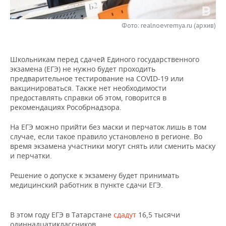
НЕФТЕХИМИЯ
РОЗНИЧНАЯ ТОРГОВЛЯ
НОВОСТИ ТЕХНОЛОГИЙ
МЕРОПРИЯТИЯ
НЕФТЬ
Фото: realnoevremya.ru (архив)
ТРАНСПОРТ
IT
НОВОСТИ МЕРОПРИЯТИЙ
СПОРТ
ОПК
Школьникам перед сдачей Единого государственного
УСЛУГИ
МЕДИА
ВЫЕЗДНАЯ РЕДАКЦИЯ
НОВОСТИ СПОРТА
ОБЩЕСТВО
экзамена (ЕГЭ) не нужно будет проходить
ЭНЕРГЕТИКА
предварительное тестирование на COVID-19 или
ТЕЛЕКОММУНИКАЦИИ
БИЗНЕС-БРАНЧИ
ФУТБОЛ
НОВОСТИ ОБЩЕСТВА
вакцинироваться. Также нет необходимости
ФОТОГАЛЕРЕЯ
предоставлять справки об этом, говорится в
рекомендациях Рособрнадзора.
ONLINE-КОНФЕРЕНЦИИ
ХОККЕЙ
ВЛАСТЬ
СЮЖЕТЫ
На ЕГЭ можно прийти без маски и перчаток лишь в том
ОТКРЫТАЯ ЛЕКЦИЯ
БАСКЕТБОЛ
ИНФРАСТРУКТУРА
СПРАВОЧНИК
случае, если такое правило установлено в регионе. Во
время экзамена участники могут снять или сменить маску
и перчатки.
ВОЛЕЙБОЛ
ИСТОРИЯ
СПИСОК ПЕРСОН
ПОЛНАЯ ВЕРСИЯ
Решение о допуске к экзамену будет принимать
КИБЕРСПОРТ
КУЛЬТУРА
СПИСОК КОМПАНИЙ
медицинский работник в пункте сдачи ЕГЭ.
ФИГУРНОЕ КАТАНИЕ
МЕДИЦИНА
В этом году ЕГЭ в Татарстане
сдадут
16,5 тысячи
одиннадцатиклассников.