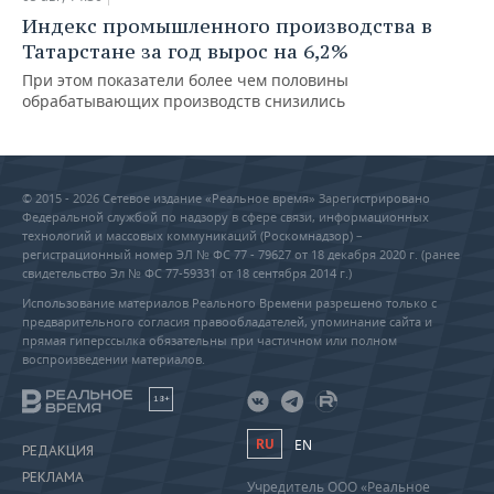
Индекс промышленного производства в
Татарстане за год вырос на 6,2%
При этом показатели более чем половины
обрабатывающих производств снизились
© 2015 - 2026 Сетевое издание «Реальное время» Зарегистрировано
Федеральной службой по надзору в сфере связи, информационных
технологий и массовых коммуникаций (Роскомнадзор) –
регистрационный номер ЭЛ № ФС 77 - 79627 от 18 декабря 2020 г. (ранее
свидетельство Эл № ФС 77-59331 от 18 сентября 2014 г.)
Использование материалов Реального Времени разрешено только с
предварительного согласия правообладателей, упоминание сайта и
прямая гиперссылка обязательны при частичном или полном
воспроизведении материалов.
18+
RU
EN
РЕДАКЦИЯ
РЕКЛАМА
Учредитель ООО «Реальное