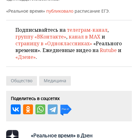
ВОДНЫЕ ВИДЫ СПОРТА
ОБРАЗОВАНИЕ
«Реальное время»
публиковало
расписание ЕГЭ.
ХОККЕЙ С МЯЧОМ
ПРОИСШЕСТВИЯ
Подписывайтесь на
телеграм-канал
,
группу «ВКонтакте»
,
канал в MAX
и
страницу в «Одноклассниках»
«Реального
времени». Ежедневные видео на
Rutube
и
«Дзене»
.
Общество
Медицина
Поделитесь в соцсетях
«Реальное время» в Дзен