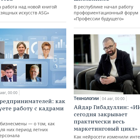
 работа над новой книгой
В республике начал работу
изящных искусств ASG»
профориентационный форум
«Профессии будущего»
авг, 00:00
Технологии
04 авг, 00:00
редпринимателей: как
Айдар Гибадуллин: «И
уете работу с кадрами
сегодня закрывает
практически весь
 бизнесмены — о том, как
маркетинговый цикл»
для них период летних
персонала
Как нейросети изменили инте