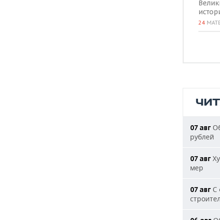
Велик
истор
24
МАТ
ЧИ
Об
07 авг
рублей
Ху
07 авг
мер
С 
07 авг
строите