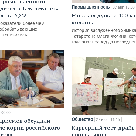
 промышленного
Промышленность
07 авг, 13:00
дства в Татарстане за
ос на 6,2%
Морская душа и 100-м
колонна
показатели более чем
 обрабатывающих
История заслуженного химик
тв снизились
Татарстана Олега Жогина, ко
года знает завод до последне
00:00
Общество
27 июл, 16:15
приемов обсудили
ие корни российского
Карьерный тест-драйв
ства
школьников