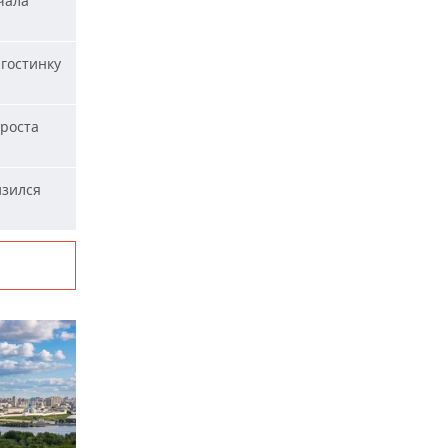
чала
гостинку
 роста
изился