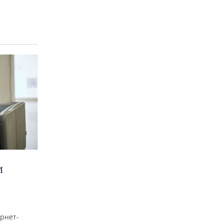
И
рнет-