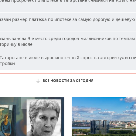
ъем просрочек по ипотеке в Татарстане снизился на 9,3% с на
зван размер платежа по ипотеке за самую дорогую и дешевую 
и
зань заняла 9-е место среди городов-миллионников по темпам
вторичку в июле
Татарстане в июле вырос ипотечный спрос на «вторичку» и сн
стройки
ВСЕ НОВОСТИ ЗА СЕГОДНЯ