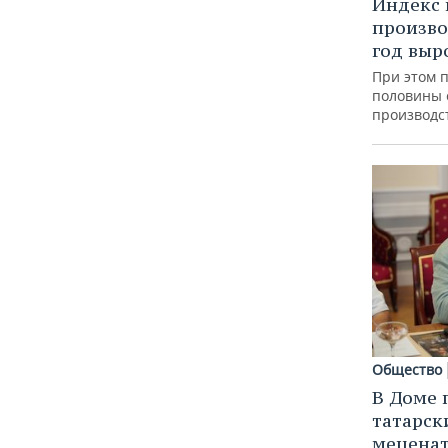
Индекс
произво
год выр
При этом 
половины
производс
Общество
В Доме 
татарск
меценат