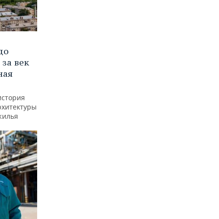
до
 за век
ная
история
рхитектуры
жилья