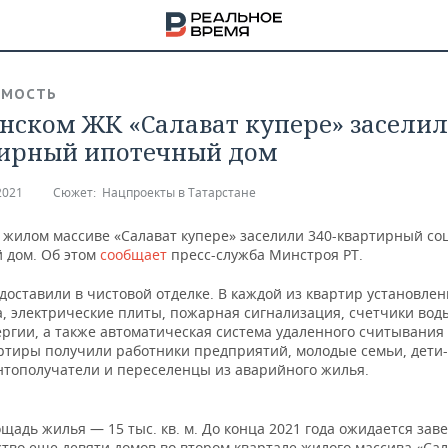
ИМОСТЬ
анском ЖК «Салават купере» заселил
ирный ипотечный дом
2021
Сюжет:
Нацпроекты в Татарстане
в жилом массиве «Салават купере» заселили 340-квартирный со
 дом. Об этом
сообщает
пресс-служба Минстроя РТ.
доставили в чистовой отделке. В каждой из квартир установле
а, электрические плиты, пожарная сигнализация, счетчики вод
ергии, а также автоматическая система удаленного считывания
ртиры получили работники предприятий, молодые семьи, дети
нтополучатели и переселенцы из аварийного жилья.
НА
адь жилья — 15 тыс. кв. м. До конца 2021 года ожидается за
ство еще девяти домов во втором квартале жилого массива «Са