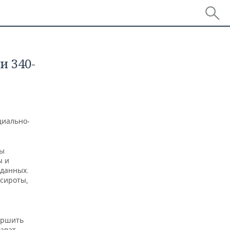
и 340-
циально-
ны
ы и
 данных.
-сироты,
вершить
лават