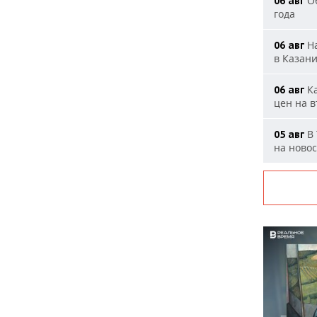
Об
06 авг
года
На
06 авг
в Казан
Ка
06 авг
цен на 
В 
05 авг
на ново