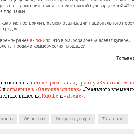
Здесь на территории появится пешеходный бульвар длиной 400 
е площадки.
0 квартир построили в рамках реализации национального прое
я среда».
 время» ранее
выяснило,
что в микрорайоне «Салават купере»
влены продажи коммерческих площадей.
Татьян
исывайтесь на
телеграм-канал
,
группу «ВКонтакте»
,
к
X
и
страницу в «Одноклассниках»
«Реального времени»
невные видео на
Rutube
и
«Дзене»
.
мость
Общество
Инфраструктура
Татарстан