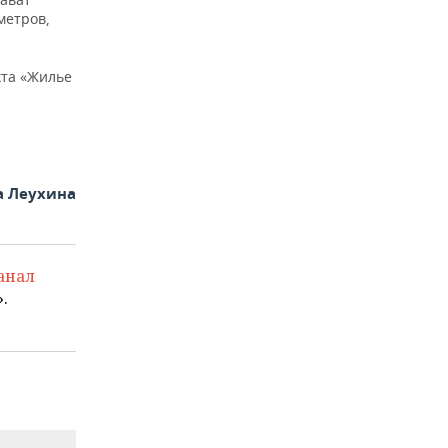
метров,
кта «Жилье
а Леухина
анал
.