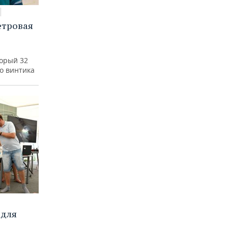
етровая
а
торый 32
го винтика
 для