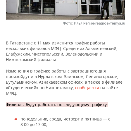
НЕФТЕХИМИЯ
РОЗНИЧНАЯ ТОРГОВЛЯ
НОВОСТИ ТЕХНОЛОГИЙ
МЕРОПРИЯТИЯ
НЕФТЬ
Фото: Илья Репин/realnoevremya.ru
ТРАНСПОРТ
IT
НОВОСТИ МЕРОПРИЯТИЙ
СПОРТ
ОПК
УСЛУГИ
МЕДИА
ВЫЕЗДНАЯ РЕДАКЦИЯ
НОВОСТИ СПОРТА
ОБЩЕСТВО
ЭНЕРГЕТИКА
В Татарстане с 11 мая изменится график работы
нескольких филиалов МФЦ. Среди них Альметьевский,
ТЕЛЕКОММУНИКАЦИИ
БИЗНЕС-БРАНЧИ
ФУТБОЛ
НОВОСТИ ОБЩЕСТВА
ФОТОГАЛЕРЕЯ
Елабужский, Чистопольский, Зеленодольский и
Нижнекамский филиалы.
ONLINE-КОНФЕРЕНЦИИ
ХОККЕЙ
ВЛАСТЬ
СЮЖЕТЫ
Изменения в графике работы с завтрашнего дня
произойдут и в Нурлатском, Заинском, Лениногорском,
ОТКРЫТАЯ ЛЕКЦИЯ
БАСКЕТБОЛ
ИНФРАСТРУКТУРА
СПРАВОЧНИК
Бугульминском, Азнакаевском офисах, а также в филиале
«Студенческий» по Нижнекамску,
сообщается
на сайте
ВОЛЕЙБОЛ
ИСТОРИЯ
СПИСОК ПЕРСОН
ПОЛНАЯ ВЕРСИЯ
МФЦ.
Филиалы будут работать по следующему графику:
КИБЕРСПОРТ
КУЛЬТУРА
СПИСОК КОМПАНИЙ
ФИГУРНОЕ КАТАНИЕ
МЕДИЦИНА
понедельник, среда, четверг и пятница — с
8.00 до 17.00;