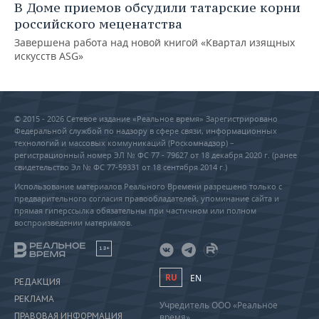
В Доме приемов обсудили татарские корни
российского меценатства
Завершена работа над новой книгой «Квартал изящных
искусств ASG»
© 2015 - 2026 Сетевое издание «Реальное время» Зарегистрировано
Федеральной службой по надзору в сфере связи, информационных
технологий и массовых коммуникаций (Роскомнадзор) –
регистрационный номер ЭЛ № ФС 77 - 79627 от 18 декабря 2020 г. (ранее
свидетельство Эл № ФС 77-59331 от 18 сентября 2014 г.)
Использование материалов Реального Времени разрешено только с
предварительного согласия правообладателей, упоминание сайта и
прямая гиперссылка обязательны при частичном или полном
воспроизведении материалов.
18+
RU
EN
РЕДАКЦИЯ
РЕКЛАМА
Учредитель ООО «Реальное
ПРАВОВАЯ ИНФОРМАЦИЯ
время»