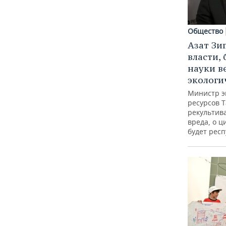
Общество
Азат Зи
власти, 
науки в
экологи
Министр э
ресурсов Т
рекультив
вреда, о ц
будет респ