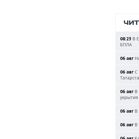
ЧИ
В Е
08:23
БПЛА
На
06 авг
С 
06 авг
Татарст
В 
06 авг
укрытия
В 
06 авг
В 
06 авг
Ка
06 авг