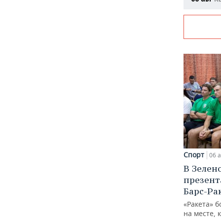
Спорт
06 а
В Зелен
презент
Барс-Ра
«Ракета» б
на месте, 