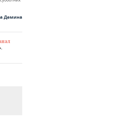
на Демина
анал
.