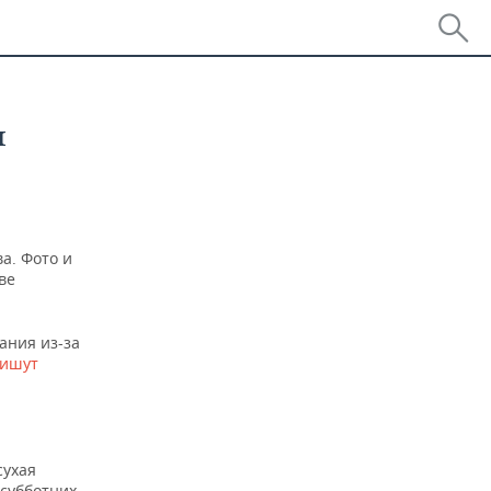
л
а. Фото и
ве
ания из-за
ишут
сухая
субботних