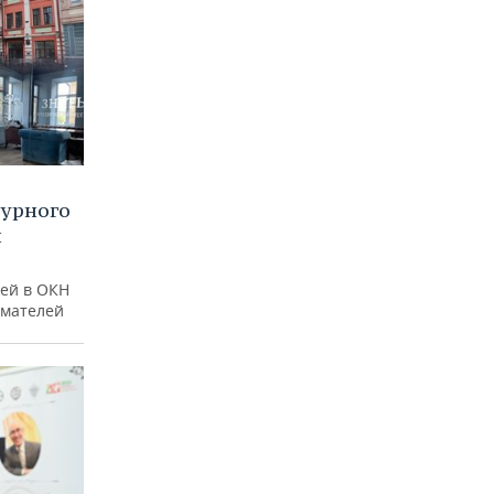
турного
и
ей в ОКН
имателей