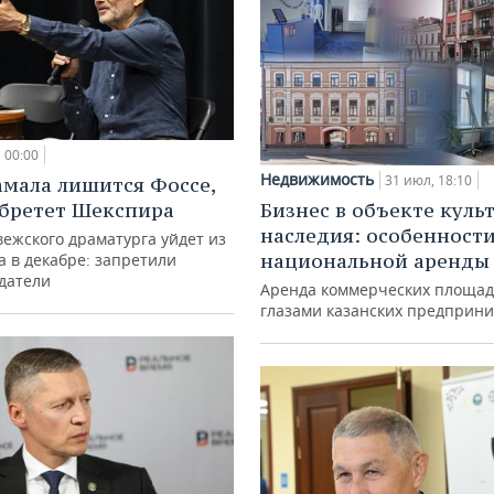
00:00
Недвижимость
31 июл, 18:10
амала лишится Фоссе,
бретет Шекспира
Бизнес в объекте куль
наследия: особенност
ежского драматурга уйдет из
национальной аренды
а в декабре: запретили
датели
Аренда коммерческих площад
глазами казанских предприн