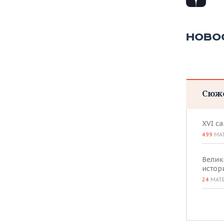
ВОДНЫЕ ВИДЫ СПОРТА
ОБРАЗОВАНИЕ
ХОККЕЙ С МЯЧОМ
ПРОИСШЕСТВИЯ
НОВО
Сюж
XVI с
499
МА
Велик
истор
24
МАТ