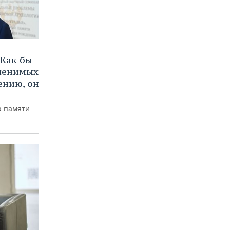
Как бы
аменимых
ению, он
р памяти