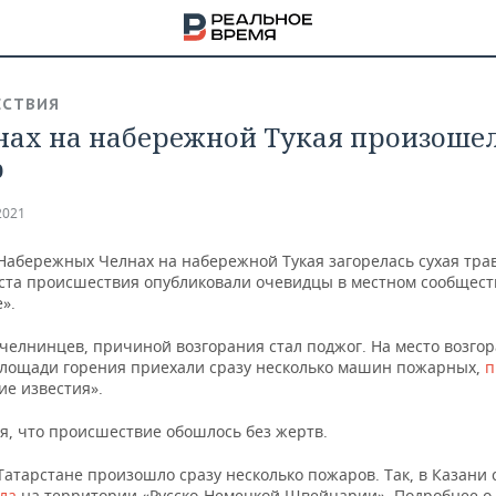
СТВИЯ
нах на набережной Тукая произоше
р
2021
Набережных Челнах на набережной Тукая загорелась сухая трав
еста происшествия опубликовали очевидцы в местном сообщест
».
челнинцев, причиной возгорания стал поджог. На место возгор
лощади горения приехали сразу несколько машин пожарных,
п
ие известия».
я, что происшествие обошлось без жертв.
НА
Татарстане произошло сразу несколько пожаров. Так, в Казани 
ла
на территории «Русско-Немецкой Швейцарии». Подробнее о 