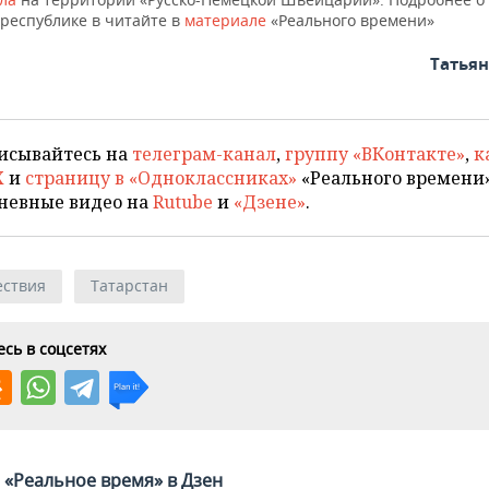
 республике в читайте в
материале
«Реального времени»
Татья
исывайтесь на
телеграм-канал
,
группу «ВКонтакте»
,
к
X
и
страницу в «Одноклассниках»
«Реального времени»
невные видео на
Rutube
и
«Дзене»
.
ствия
Татарстан
сь в соцсетях
«Реальное время» в Дзен