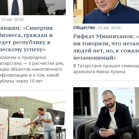
03 авг, 00:00
ганшин: «Синергия
Общество
03 авг, 00:00
бизнеса, граждан и
Рифкат Минниханов: «
едет республику к
ни говорили, что нез
ческому успеху»
людей нет, но, к сожал
незаменимый»
кологии и природных
атарстана — о расчистке рек,
В Татарстане прошел семина
ации объектов накопленного
археолога Фаяза Хузина
ифровизации и о том, какой
ублика через 10 лет