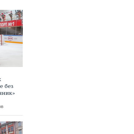
к
е без
яник»
ов