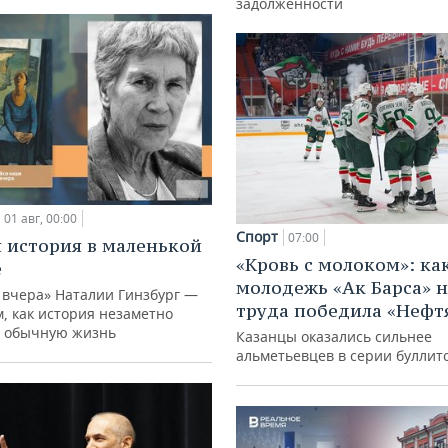
задолженности
01 авг, 00:00
Спорт
07:00
 история в маленькой
«Кровь с молоком»: ка
е
молодежь «Ак Барса» н
 вчера» Наталии Гинзбург —
труда победила «Нефт
м, как история незаметно
 обычную жизнь
Казанцы оказались сильнее
альметьевцев в серии буллит