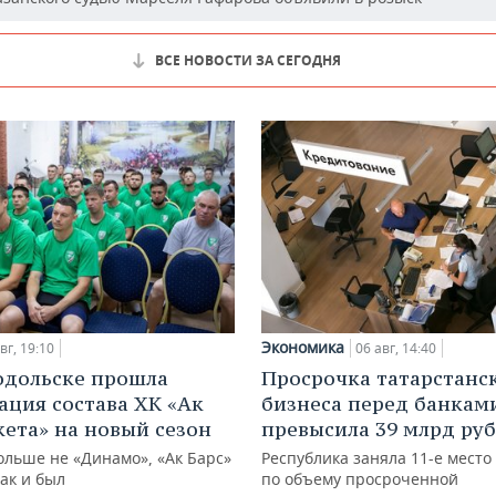
ВСЕ НОВОСТИ ЗА СЕГОДНЯ
Экономика
вг, 19:10
06 авг, 14:40
одольске прошла
Просрочка татарстанс
ация состава ХК «Ак
бизнеса перед банкам
кета» на новый сезон
превысила 39 млрд ру
ольше не «Динамо», «Ак Барс»
Республика заняла 11-е место
как и был
по объему просроченной