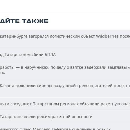
ТАЙТЕ ТАКЖЕ
катеринбурге загорелся логистический объект Wildberries посл
д Татарстаном сбили БПЛА
работы — в наручниках: по делу о взятке задержали замглавы 
ан»
Казани включили сирены воздушной тревоги, жителей просят 
пяти соседних с Татарстаном регионах объявили ракетную опа
Татарстане ввели режим ракетной опасности
занского судью Марселя Гафарова объявили в розыск