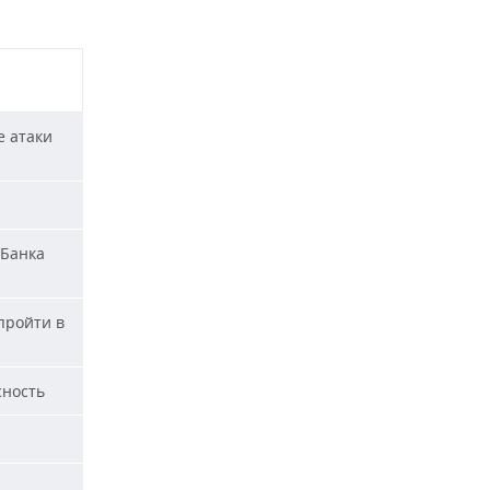
е атаки
«Банка
пройти в
сность