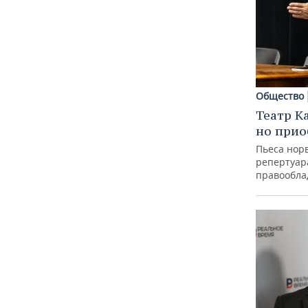
Общество
Театр К
но прио
Пьеса норв
репертуар
правообла