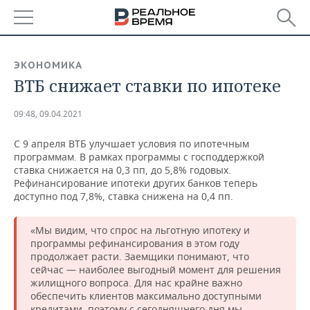
РЕГИОНЫ
ЭКОНОМИКА
ВТБ снижает ставки по ипотеке
БАШКОРТОСТАН
НОВОСТИ
ТАТАРСТАН
АНАЛИТИКА
09:48, 09.04.2021
С 9 апреля ВТБ улучшает условия по ипотечным
УДМУРТИЯ
НОВОСТИ АНАЛИТИКИ
ЭКОНОМИКА
программам. В рамках программы с господдержкой
ставка снижается на 0,3 пп, до 5,8% годовых.
ДЕКЛАРАЦИИ О ДОХОДАХ
НОВОСТИ ЭКОНОМИКИ
ПРОМЫШЛЕННОСТЬ
Рефинансирование ипотеки других банков теперь
доступно под 7,8%, ставка снижена на 0,4 пп.
КОРОЛИ ГОСЗАКАЗА ПФО
ФИНАНСЫ
НОВОСТИ
НЕДВИЖИМОСТЬ
ПРОМЫШЛЕННОСТИ
«Мы видим, что спрос на льготную ипотеку и
ВУЗЫ ТАТАРСТАНА
БАНКИ
НОВОСТИ НЕДВИЖИМОСТИ
АВТО
программы рефинансирования в этом году
АГРОПРОМ
продолжает расти. Заемщики понимают, что
сейчас — наиболее выгодный момент для решения
КОМУ ПРИНАДЛЕЖАТ
БЮДЖЕТ
НОВОСТИ АВТО
БИЗНЕС
ТОРГОВЫЕ ЦЕНТРЫ
МАШИНОСТРОЕНИЕ
жилищного вопроса. Для нас крайне важно
ТАТАРСТАНА
обеспечить клиентов максимально доступными
ИНВЕСТИЦИИ
НОВОСТИ БИЗНЕСА
ТЕХНОЛОГИИ
кредитами, поэтому с сегодняшнего дня мы