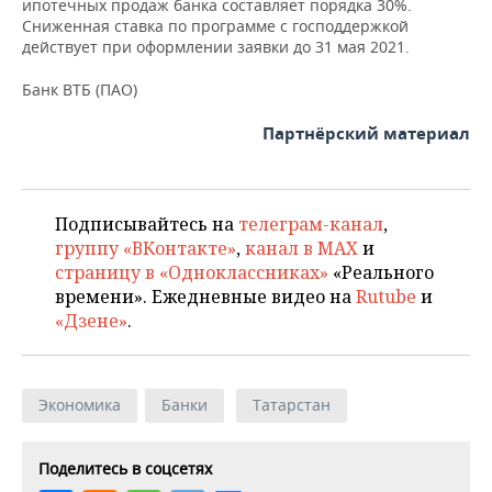
ВОДНЫЕ ВИДЫ СПОРТА
ОБРАЗОВАНИЕ
ипотечных продаж банка составляет порядка 30%.
Сниженная ставка по программе с господдержкой
действует при оформлении заявки до 31 мая 2021.
ХОККЕЙ С МЯЧОМ
ПРОИСШЕСТВИЯ
Банк ВТБ (ПАО)
Партнёрский материал
Подписывайтесь на
телеграм-канал
,
группу «ВКонтакте»
,
канал в MAX
и
страницу в «Одноклассниках»
«Реального
времени». Ежедневные видео на
Rutube
и
«Дзене»
.
Экономика
Банки
Татарстан
Поделитесь в соцсетях