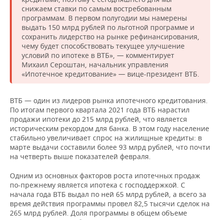
НЕФТЕХИМИЯ
снижаем ставки по самым востребованным
РОЗНИЧНАЯ ТОРГОВЛЯ
НОВОСТИ ТЕХНОЛОГИЙ
программам. В первом полугодии мы намерены
МЕРОПРИЯТИЯ
НЕФТЬ
выдать 150 млрд рублей по льготной программе и
сохранить лидерство на рынке рефинансирования,
ТРАНСПОРТ
IT
НОВОСТИ МЕРОПРИЯТИЙ
СПОРТ
чему будет способствовать текущее улучшение
ОПК
условий по ипотеке в ВТБ», — комментирует
УСЛУГИ
МЕДИА
ВЫЕЗДНАЯ РЕДАКЦИЯ
НОВОСТИ СПОРТА
ОБЩЕСТВО
Михаил Сероштан, начальник управления
ЭНЕРГЕТИКА
«Ипотечное кредитование» — вице-президент ВТБ.
ТЕЛЕКОММУНИКАЦИИ
БИЗНЕС-БРАНЧИ
ФУТБОЛ
НОВОСТИ ОБЩЕСТВА
ФОТОГАЛЕРЕЯ
ВТБ — один из лидеров рынка ипотечного кредитования.
ONLINE-КОНФЕРЕНЦИИ
ХОККЕЙ
ВЛАСТЬ
СЮЖЕТЫ
По итогам первого квартала 2021 года ВТБ нарастил
продажи ипотеки до 215 млрд рублей, что является
историческим рекордом для банка. В этом году население
ОТКРЫТАЯ ЛЕКЦИЯ
БАСКЕТБОЛ
ИНФРАСТРУКТУРА
СПРАВОЧНИК
стабильно увеличивает спрос на жилищные кредиты: в
марте выдачи составили более 93 млрд рублей, что почти
ВОЛЕЙБОЛ
ИСТОРИЯ
СПИСОК ПЕРСОН
ПОЛНАЯ ВЕРСИЯ
на четверть выше показателей февраля.
Одним из основных факторов роста ипотечных продаж
КИБЕРСПОРТ
КУЛЬТУРА
СПИСОК КОМПАНИЙ
по-прежнему является ипотека с господдержкой. С
начала года ВТБ выдал по ней 65 млрд рублей, а всего за
ФИГУРНОЕ КАТАНИЕ
МЕДИЦИНА
время действия программы провел 82,5 тысячи сделок на
265 млрд рублей. Доля программы в общем объеме