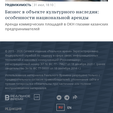
Недвижимость
31 июл, 18:10
Бизнес в объекте культурного наследия:
особенности национальной аренды
Аренда коммерческих площадей в ОКН глазами казанских
предпринимателей
© 2015 - 2026 Сетевое издание «Реальное время» Зарегистрировано
Федеральной службой по надзору в сфере связи, информационных
технологий и массовых коммуникаций (Роскомнадзор) –
регистрационный номер ЭЛ № ФС 77 - 79627 от 18 декабря 2020 г. (ранее
свидетельство Эл № ФС 77-59331 от 18 сентября 2014 г.)
Использование материалов Реального Времени разрешено только с
предварительного согласия правообладателей, упоминание сайта и
прямая гиперссылка обязательны при частичном или полном
воспроизведении материалов.
18+
RU
EN
РЕДАКЦИЯ