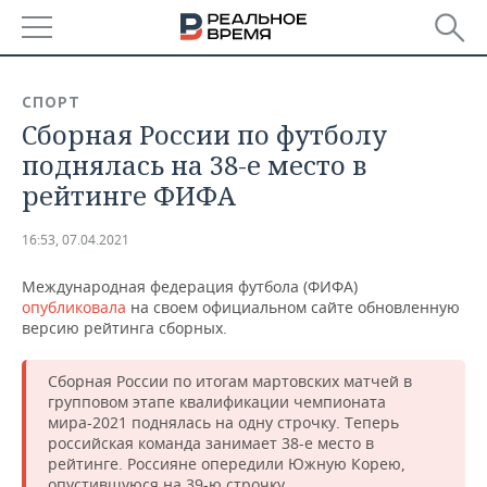
РЕГИОНЫ
СПОРТ
Сборная России по футболу
БАШКОРТОСТАН
НОВОСТИ
поднялась на 38-е место в
ТАТАРСТАН
АНАЛИТИКА
рейтинге ФИФА
УДМУРТИЯ
НОВОСТИ АНАЛИТИКИ
ЭКОНОМИКА
16:53, 07.04.2021
ДЕКЛАРАЦИИ О ДОХОДАХ
НОВОСТИ ЭКОНОМИКИ
ПРОМЫШЛЕННОСТЬ
Международная федерация футбола (ФИФА)
опубликовала
на своем официальном сайте обновленную
КОРОЛИ ГОСЗАКАЗА ПФО
ФИНАНСЫ
НОВОСТИ
НЕДВИЖИМОСТЬ
версию рейтинга сборных.
ПРОМЫШЛЕННОСТИ
ВУЗЫ ТАТАРСТАНА
БАНКИ
НОВОСТИ НЕДВИЖИМОСТИ
АВТО
Сборная России по итогам мартовских матчей в
АГРОПРОМ
групповом этапе квалификации чемпионата
мира-2021 поднялась на одну строчку. Теперь
КОМУ ПРИНАДЛЕЖАТ
БЮДЖЕТ
НОВОСТИ АВТО
БИЗНЕС
ТОРГОВЫЕ ЦЕНТРЫ
МАШИНОСТРОЕНИЕ
российская команда занимает 38-е место в
ТАТАРСТАНА
рейтинге. Россияне опередили Южную Корею,
ИНВЕСТИЦИИ
НОВОСТИ БИЗНЕСА
ТЕХНОЛОГИИ
опустившуюся на 39-ю строчку.