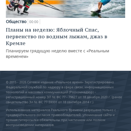
Общество
00:00
Планы на неделю: Яблочный Спас,
первенство по водным лыжам, джаз в
Кремле
Планируем грядущую неделю вместе с «Реальным
временем»
© 2015 - 2026 Сетевое издание «Реальное время» Зарегистрировано
Федеральной службой по надзору в сфере связи, информационных
технологий и массовых коммуникаций (Роскомнадзор) –
регистрационный номер ЭЛ № ФС 77 - 79627 от 18 декабря 2020 г. (ранее
свидетельство Эл № ФС 77-59331 от 18 сентября 2014 г.)
Использование материалов Реального Времени разрешено только с
предварительного согласия правообладателей, упоминание сайта и
прямая гиперссылка обязательны при частичном или полном
воспроизведении материалов.