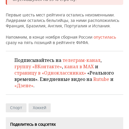
НЕФТЕХИМИЯ
РОЗНИЧНАЯ ТОРГОВЛЯ
НОВОСТИ ТЕХНОЛОГИЙ
МЕРОПРИЯТИЯ
Первые шесть мест рейтинга остались неизменными.
НЕФТЬ
Лидерами остались бельгийцы, за ними расположились
ТРАНСПОРТ
IT
НОВОСТИ МЕРОПРИЯТИЙ
СПОРТ
Франция, Бразилия, Англия, Португалия и Испания.
ОПК
Напомним, в конце ноября сборная России
УСЛУГИ
МЕДИА
ВЫЕЗДНАЯ РЕДАКЦИЯ
НОВОСТИ СПОРТА
опустилась
ОБЩЕСТВО
ЭНЕРГЕТИКА
сразу на пять позиций в рейтинге ФИФА.
ТЕЛЕКОММУНИКАЦИИ
БИЗНЕС-БРАНЧИ
ФУТБОЛ
НОВОСТИ ОБЩЕСТВА
ФОТОГАЛЕРЕЯ
Подписывайтесь на
телеграм-канал
,
ONLINE-КОНФЕРЕНЦИИ
ХОККЕЙ
ВЛАСТЬ
СЮЖЕТЫ
группу «ВКонтакте»
,
канал в MAX
и
страницу в «Одноклассниках»
«Реального
ОТКРЫТАЯ ЛЕКЦИЯ
БАСКЕТБОЛ
ИНФРАСТРУКТУРА
СПРАВОЧНИК
времени». Ежедневные видео на
Rutube
и
«Дзене»
.
ВОЛЕЙБОЛ
ИСТОРИЯ
СПИСОК ПЕРСОН
ПОЛНАЯ ВЕРСИЯ
КИБЕРСПОРТ
КУЛЬТУРА
СПИСОК КОМПАНИЙ
Спорт
Хоккей
ФИГУРНОЕ КАТАНИЕ
МЕДИЦИНА
Поделитесь в соцсетях