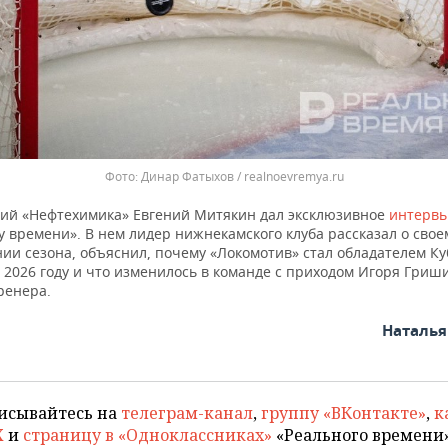
Динар Фатыхов / realnoevremya.ru
й «Нефтехимика» Евгений Митякин дал эксклюзивное
интерв
 времени». В нем лидер нижнекамского клуба рассказал о свое
ии сезона, объяснил, почему «Локомотив» стал обладателем Ку
 2026 году и что изменилось в команде с приходом Игоря Гриш
ренера.
Наталь
исывайтесь на
телеграм-канал
,
группу «ВКонтакте»
,
к
X
и
страницу в «Одноклассниках»
«Реального времени»