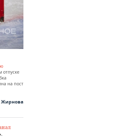
ью
м отпуске
бка
ина на пост
я Жирнова
анал
.