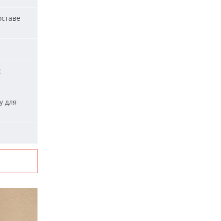
оставе
с
у для