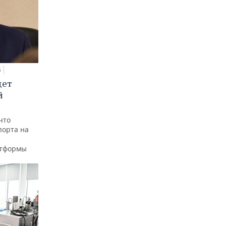
5
дет
й
что
порта на
атформы