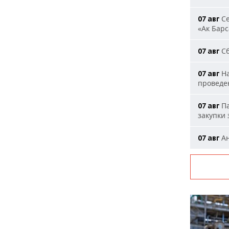
Се
07 авг
«Ак Барс
Сб
07 авг
На
07 авг
проведе
Па
07 авг
закупки
Ан
07 авг