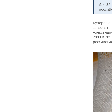
ВОДНЫЕ ВИДЫ СПОРТА
ОБРАЗОВАНИЕ
Для 32
россий
ХОККЕЙ С МЯЧОМ
ПРОИСШЕСТВИЯ
Кучеров ст
завоевать
Александр
2009 и 201
российских