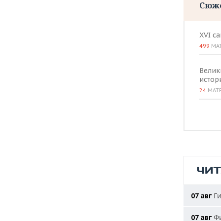
Сюж
XVI с
499
МА
Велик
истор
24
МАТ
ЧИ
Ги
07 авг
Фи
07 авг