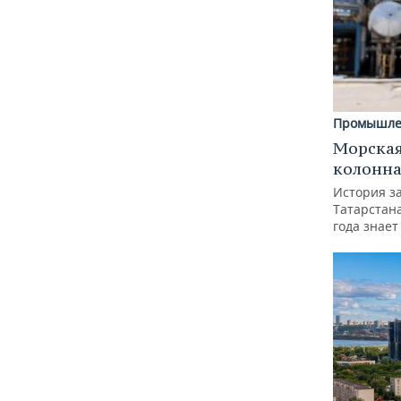
Промышле
Морская
колонн
История з
Татарстан
года знает