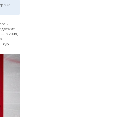
первые
лось
надлежит
 — в 2008,
а
 году.