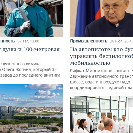
нность
Промышленность
07 авг, 13:00
28 июл, 20:4
 душа и 100-метровая
На автопилоте: кто бу
а
управлять беспилотно
мобильностью
аслуженного химика
а Олега Жогина, который 32
Рифкат Минниханов считает, 
 завод до последнего винтика
движение автономного транс
шоссе, воде и в воздухе надо
координировать с единой пл