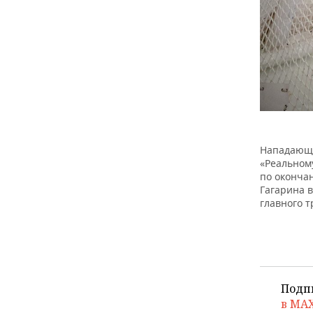
Нападающи
«Реальному
по окончан
Гагарина в
главного т
Подп
в MA