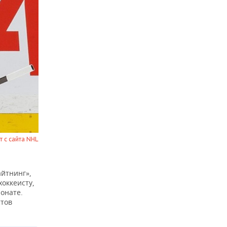
 с сайта NHL
йтнинг»,
хоккеисту,
онате.
стов