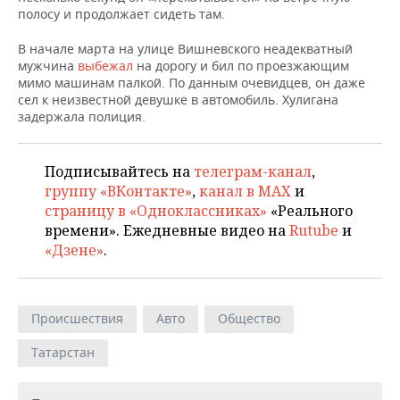
НЕФТЕХИМИЯ
полосу и продолжает сидеть там.
РОЗНИЧНАЯ ТОРГОВЛЯ
НОВОСТИ ТЕХНОЛОГИЙ
МЕРОПРИЯТИЯ
НЕФТЬ
В начале марта на улице Вишневского неадекватный
мужчина
выбежал
на дорогу и бил по проезжающим
ТРАНСПОРТ
IT
НОВОСТИ МЕРОПРИЯТИЙ
СПОРТ
мимо машинам палкой. По данным очевидцев, он даже
ОПК
сел к неизвестной девушке в автомобиль. Хулигана
УСЛУГИ
МЕДИА
ВЫЕЗДНАЯ РЕДАКЦИЯ
НОВОСТИ СПОРТА
ОБЩЕСТВО
задержала полиция.
ЭНЕРГЕТИКА
ТЕЛЕКОММУНИКАЦИИ
БИЗНЕС-БРАНЧИ
ФУТБОЛ
НОВОСТИ ОБЩЕСТВА
ФОТОГАЛЕРЕЯ
Подписывайтесь на
телеграм-канал
,
группу «ВКонтакте»
,
канал в MAX
и
ONLINE-КОНФЕРЕНЦИИ
ХОККЕЙ
ВЛАСТЬ
СЮЖЕТЫ
страницу в «Одноклассниках»
«Реального
времени». Ежедневные видео на
Rutube
и
ОТКРЫТАЯ ЛЕКЦИЯ
БАСКЕТБОЛ
ИНФРАСТРУКТУРА
СПРАВОЧНИК
«Дзене»
.
ВОЛЕЙБОЛ
ИСТОРИЯ
СПИСОК ПЕРСОН
ПОЛНАЯ ВЕРСИЯ
Происшествия
Авто
Общество
КИБЕРСПОРТ
КУЛЬТУРА
СПИСОК КОМПАНИЙ
Татарстан
ФИГУРНОЕ КАТАНИЕ
МЕДИЦИНА