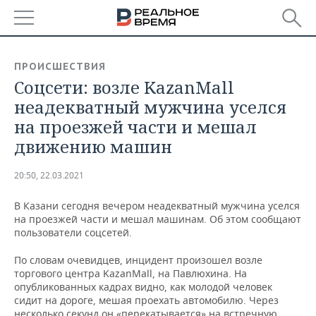
РЕГИОНЫ
ПРОИСШЕСТВИЯ
Соцсети: возле KazanMall
БАШКОРТОСТАН
НОВОСТИ
неадекватный мужчина уселся
ТАТАРСТАН
АНАЛИТИКА
на проезжей части и мешал
движению машин
УДМУРТИЯ
НОВОСТИ АНАЛИТИКИ
ЭКОНОМИКА
20:50, 22.03.2021
ДЕКЛАРАЦИИ О ДОХОДАХ
НОВОСТИ ЭКОНОМИКИ
ПРОМЫШЛЕННОСТЬ
В Казани сегодня вечером неадекватный мужчина уселся
КОРОЛИ ГОСЗАКАЗА ПФО
ФИНАНСЫ
НОВОСТИ
НЕДВИЖИМОСТЬ
на проезжей части и мешал машинам. Об этом сообщают
ПРОМЫШЛЕННОСТИ
пользователи соцсетей.
ВУЗЫ ТАТАРСТАНА
БАНКИ
НОВОСТИ НЕДВИЖИМОСТИ
АВТО
АГРОПРОМ
По словам очевидцев, инцидент произошел возле
торгового центра KazanMall, на Павлюхина. На
КОМУ ПРИНАДЛЕЖАТ
БЮДЖЕТ
НОВОСТИ АВТО
БИЗНЕС
опубликованных кадрах видно, как молодой человек
ТОРГОВЫЕ ЦЕНТРЫ
МАШИНОСТРОЕНИЕ
ТАТАРСТАНА
сидит на дороге, мешая проехать автомобилю. Через
ИНВЕСТИЦИИ
НОВОСТИ БИЗНЕСА
ТЕХНОЛОГИИ
несколько секунд он «перекатывается» на встречную