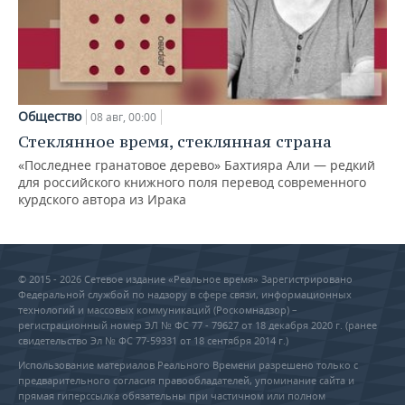
Общество
08 авг, 00:00
Стеклянное время, стеклянная страна
«Последнее гранатовое дерево» Бахтияра Али — редкий
для российского книжного поля перевод современного
курдского автора из Ирака
© 2015 - 2026 Сетевое издание «Реальное время» Зарегистрировано
Федеральной службой по надзору в сфере связи, информационных
технологий и массовых коммуникаций (Роскомнадзор) –
регистрационный номер ЭЛ № ФС 77 - 79627 от 18 декабря 2020 г. (ранее
свидетельство Эл № ФС 77-59331 от 18 сентября 2014 г.)
Использование материалов Реального Времени разрешено только с
предварительного согласия правообладателей, упоминание сайта и
прямая гиперссылка обязательны при частичном или полном