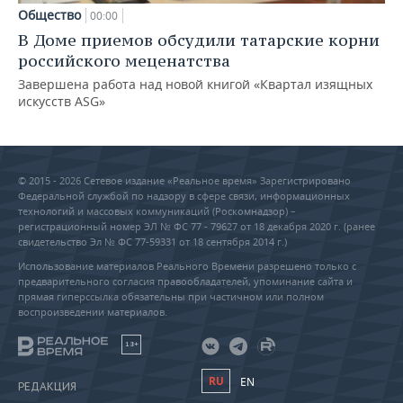
Общество
00:00
В Доме приемов обсудили татарские корни
российского меценатства
Завершена работа над новой книгой «Квартал изящных
искусств ASG»
© 2015 - 2026 Сетевое издание «Реальное время» Зарегистрировано
Федеральной службой по надзору в сфере связи, информационных
технологий и массовых коммуникаций (Роскомнадзор) –
регистрационный номер ЭЛ № ФС 77 - 79627 от 18 декабря 2020 г. (ранее
свидетельство Эл № ФС 77-59331 от 18 сентября 2014 г.)
Использование материалов Реального Времени разрешено только с
предварительного согласия правообладателей, упоминание сайта и
прямая гиперссылка обязательны при частичном или полном
воспроизведении материалов.
18+
RU
EN
РЕДАКЦИЯ