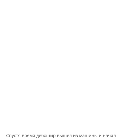
ВОДНЫЕ ВИДЫ СПОРТА
ОБРАЗОВАНИЕ
ХОККЕЙ С МЯЧОМ
ПРОИСШЕСТВИЯ
Спустя время дебошир вышел из машины и начал