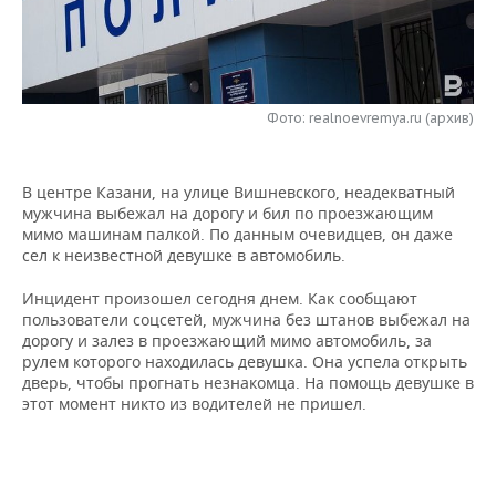
НЕФТЕХИМИЯ
РОЗНИЧНАЯ ТОРГОВЛЯ
НОВОСТИ ТЕХНОЛОГИЙ
МЕРОПРИЯТИЯ
НЕФТЬ
ТРАНСПОРТ
IT
НОВОСТИ МЕРОПРИЯТИЙ
СПОРТ
ОПК
Фото: realnoevremya.ru (архив)
УСЛУГИ
МЕДИА
ВЫЕЗДНАЯ РЕДАКЦИЯ
НОВОСТИ СПОРТА
ОБЩЕСТВО
ЭНЕРГЕТИКА
В центре Казани, на улице Вишневского, неадекватный
ТЕЛЕКОММУНИКАЦИИ
БИЗНЕС-БРАНЧИ
ФУТБОЛ
НОВОСТИ ОБЩЕСТВА
ФОТОГАЛЕРЕЯ
мужчина выбежал на дорогу и бил по проезжающим
мимо машинам палкой. По данным очевидцев, он даже
ONLINE-КОНФЕРЕНЦИИ
ХОККЕЙ
ВЛАСТЬ
СЮЖЕТЫ
сел к неизвестной девушке в автомобиль.
ОТКРЫТАЯ ЛЕКЦИЯ
БАСКЕТБОЛ
ИНФРАСТРУКТУРА
СПРАВОЧНИК
Инцидент произошел сегодня днем. Как сообщают
пользователи соцсетей, мужчина без штанов выбежал на
дорогу и залез в проезжающий мимо автомобиль, за
ВОЛЕЙБОЛ
ИСТОРИЯ
СПИСОК ПЕРСОН
ПОЛНАЯ ВЕРСИЯ
рулем которого находилась девушка. Она успела открыть
дверь, чтобы прогнать незнакомца. На помощь девушке в
КИБЕРСПОРТ
КУЛЬТУРА
СПИСОК КОМПАНИЙ
этот момент никто из водителей не пришел.
ФИГУРНОЕ КАТАНИЕ
МЕДИЦИНА