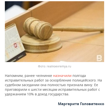
ВОДНЫЕ ВИДЫ СПОРТА
ОБРАЗОВАНИЕ
ХОККЕЙ С МЯЧОМ
ПРОИСШЕСТВИЯ
Фото: realnoevremya.ru
Напомним, ранее челнинке
назначили
полгода
исправительных работ за оскорбление полицейского. На
судебном заседании она полностью признала вину. Ее
приговорили к шести месяцам исправительных работ с
удержанием 10% в доход государства.
Маргарита Головатенко