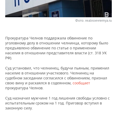
НЕФТЕХИМИЯ
РОЗНИЧНАЯ ТОРГОВЛЯ
НОВОСТИ ТЕХНОЛОГИЙ
МЕРОПРИЯТИЯ
НЕФТЬ
Фото: realnoevremya.ru
ТРАНСПОРТ
IT
НОВОСТИ МЕРОПРИЯТИЙ
СПОРТ
ОПК
УСЛУГИ
МЕДИА
ВЫЕЗДНАЯ РЕДАКЦИЯ
НОВОСТИ СПОРТА
ОБЩЕСТВО
ЭНЕРГЕТИКА
Прокуратура Челнов поддержала обвинение по
уголовному делу в отношении челнинца, которому было
ТЕЛЕКОММУНИКАЦИИ
БИЗНЕС-БРАНЧИ
ФУТБОЛ
НОВОСТИ ОБЩЕСТВА
ФОТОГАЛЕРЕЯ
предъявлено обвинение по статье о применении
насилия в отношении представителя власти (ст. 318 УК
ONLINE-КОНФЕРЕНЦИИ
ХОККЕЙ
ВЛАСТЬ
СЮЖЕТЫ
РФ).
Суд установил, что челнинец, будучи пьяным, применил
ОТКРЫТАЯ ЛЕКЦИЯ
БАСКЕТБОЛ
ИНФРАСТРУКТУРА
СПРАВОЧНИК
насилие в отношении участкового. Челнинец на
судебном заседании согласился с обвинением, признал
ВОЛЕЙБОЛ
ИСТОРИЯ
СПИСОК ПЕРСОН
ПОЛНАЯ ВЕРСИЯ
свою вину и раскаялся в содеянном,
сообщает
прокуратура Челнов.
КИБЕРСПОРТ
КУЛЬТУРА
СПИСОК КОМПАНИЙ
Суд назначил мужчине 1 год лишения свободы условно с
испытательным сроком на 1 год. Приговор вступил в
ФИГУРНОЕ КАТАНИЕ
МЕДИЦИНА
законную силу.