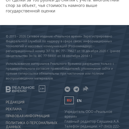
спор за объект, чья стоимость намного выше
государственной оценки
© 2015 - 2026 Сетевое издание «Реальное время» Зарегистрировано
Федеральной службой по надзору в сфере связи, информационных
технологий и массовых коммуникаций (Роскомнадзор) –
регистрационный номер ЭЛ № ФС 77 - 79627 от 18 декабря 2020 г. (ранее
свидетельство Эл № ФС 77-59331 от 18 сентября 2014 г.)
Использование материалов Реального Времени разрешено только с
предварительного согласия правообладателей, упоминание сайта и
прямая гиперссылка обязательны при частичном или полном
воспроизведении материалов.
18+
RU
EN
РЕДАКЦИЯ
РЕКЛАМА
Учредитель ООО «Реальное
ПРАВОВАЯ ИНФОРМАЦИЯ
время»
Главный редактор Саушина А.А.
ПОЛИТИКА О ПЕРСОНАЛЬНЫХ
Телефон редакции: +7 (843) 222-
ДАННЫХ