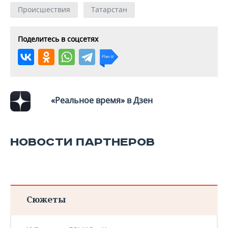
ВОДНЫЕ ВИДЫ СПОРТА
ОБРАЗОВАНИЕ
Происшествия
Татарстан
ХОККЕЙ С МЯЧОМ
ПРОИСШЕСТВИЯ
Поделитесь в соцсетях
«Реальное время» в Дзен
НОВОСТИ ПАРТНЕРОВ
Сюжеты