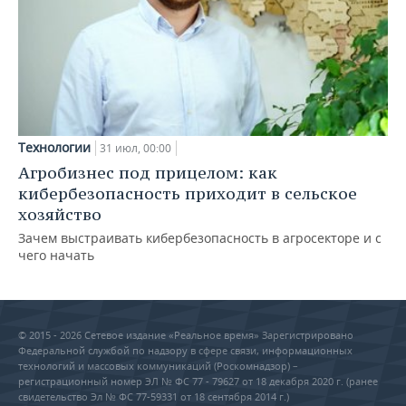
Технологии
31 июл, 00:00
Агробизнес под прицелом: как
кибербезопасность приходит в сельское
хозяйство
Зачем выстраивать кибербезопасность в агросекторе и с
чего начать
© 2015 - 2026 Сетевое издание «Реальное время» Зарегистрировано
Федеральной службой по надзору в сфере связи, информационных
технологий и массовых коммуникаций (Роскомнадзор) –
регистрационный номер ЭЛ № ФС 77 - 79627 от 18 декабря 2020 г. (ранее
свидетельство Эл № ФС 77-59331 от 18 сентября 2014 г.)