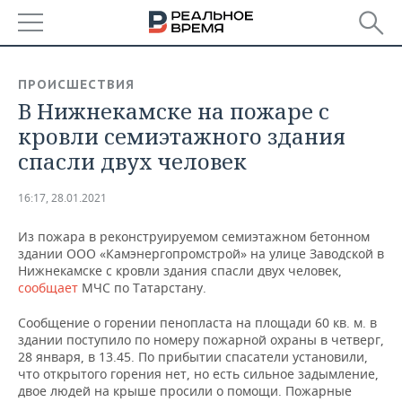
РЕГИОНЫ
ПРОИСШЕСТВИЯ
В Нижнекамске на пожаре с
БАШКОРТОСТАН
НОВОСТИ
кровли семиэтажного здания
ТАТАРСТАН
АНАЛИТИКА
спасли двух человек
УДМУРТИЯ
НОВОСТИ АНАЛИТИКИ
ЭКОНОМИКА
16:17, 28.01.2021
ДЕКЛАРАЦИИ О ДОХОДАХ
НОВОСТИ ЭКОНОМИКИ
ПРОМЫШЛЕННОСТЬ
Из пожара в реконструируемом семиэтажном бетонном
здании ООО «Камэнергопромстрой» на улице Заводской в
КОРОЛИ ГОСЗАКАЗА ПФО
ФИНАНСЫ
НОВОСТИ
НЕДВИЖИМОСТЬ
Нижнекамске с кровли здания спасли двух человек,
ПРОМЫШЛЕННОСТИ
сообщает
МЧС по Татарстану.
ВУЗЫ ТАТАРСТАНА
БАНКИ
НОВОСТИ НЕДВИЖИМОСТИ
АВТО
Сообщение о горении пенопласта на площади 60 кв. м. в
АГРОПРОМ
здании поступило по номеру пожарной охраны в четверг,
КОМУ ПРИНАДЛЕЖАТ
БЮДЖЕТ
НОВОСТИ АВТО
БИЗНЕС
28 января, в 13.45. По прибытии спасатели установили,
ТОРГОВЫЕ ЦЕНТРЫ
МАШИНОСТРОЕНИЕ
что открытого горения нет, но есть сильное задымление,
ТАТАРСТАНА
двое людей на крыше просили о помощи. Пожарные
ИНВЕСТИЦИИ
НОВОСТИ БИЗНЕСА
ТЕХНОЛОГИИ