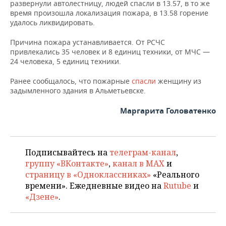
НЕФТЕХИМИЯ
развернули автолестницу, людей спасли в 13.57, в то же
время произошла локализация пожара, в 13.58 горение
РОЗНИЧНАЯ ТОРГОВЛЯ
НОВОСТИ ТЕХНОЛОГИЙ
МЕРОПРИЯТИЯ
удалось ликвидировать.
НЕФТЬ
ТРАНСПОРТ
IT
НОВОСТИ МЕРОПРИЯТИЙ
СПОРТ
Причина пожара устанавливается. От РСЧС
ОПК
привлекались 35 человек и 8 единиц техники, от МЧС —
24 человека, 5 единиц техники.
УСЛУГИ
МЕДИА
ВЫЕЗДНАЯ РЕДАКЦИЯ
НОВОСТИ СПОРТА
ОБЩЕСТВО
ЭНЕРГЕТИКА
Ранее сообщалось, что пожарные
спасли
женщину из
ТЕЛЕКОММУНИКАЦИИ
БИЗНЕС-БРАНЧИ
ФУТБОЛ
НОВОСТИ ОБЩЕСТВА
ФОТОГАЛЕРЕЯ
задымленного здания в Альметьевске.
Маргарита Головатенко
ONLINE-КОНФЕРЕНЦИИ
ХОККЕЙ
ВЛАСТЬ
СЮЖЕТЫ
ОТКРЫТАЯ ЛЕКЦИЯ
БАСКЕТБОЛ
ИНФРАСТРУКТУРА
СПРАВОЧНИК
Подписывайтесь на
телеграм-канал
,
ВОЛЕЙБОЛ
ИСТОРИЯ
СПИСОК ПЕРСОН
ПОЛНАЯ ВЕРСИЯ
группу «ВКонтакте»
,
канал в MAX
и
страницу в «Одноклассниках»
«Реального
КИБЕРСПОРТ
КУЛЬТУРА
СПИСОК КОМПАНИЙ
времени». Ежедневные видео на
Rutube
и
«Дзене»
.
ФИГУРНОЕ КАТАНИЕ
МЕДИЦИНА