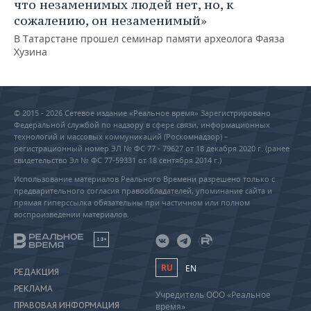
что незаменимых людей нет, но, к
сожалению, он незаменимый»
В Татарстане прошел семинар памяти археолога Фаяза
Хузина
© 2015 - 2026 Сетевое издание «Реальное время» Зарегистрировано
Федеральной службой по надзору в сфере связи, информационных
технологий и массовых коммуникаций (Роскомнадзор) –
регистрационный номер ЭЛ № ФС 77 - 79627 от 18 декабря 2020 г. (ранее
свидетельство Эл № ФС 77-59331 от 18 сентября 2014 г.)
Использование материалов Реального Времени разрешено только с
предварительного согласия правообладателей, упоминание сайта и
прямая гиперссылка обязательны при частичном или полном
воспроизведении материалов.
18+
RU
EN
РЕДАКЦИЯ
РЕКЛАМА
Учредитель ООО «Реальное
ПРАВОВАЯ ИНФОРМАЦИЯ
время»