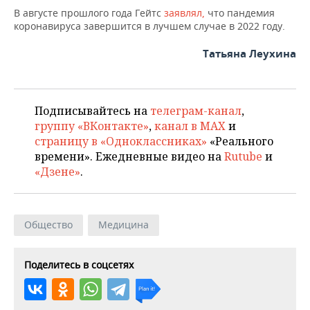
НЕФТЕХИМИЯ
В августе прошлого года Гейтс
заявлял,
что пандемия
РОЗНИЧНАЯ ТОРГОВЛЯ
НОВОСТИ ТЕХНОЛОГИЙ
МЕРОПРИЯТИЯ
коронавируса завершится в лучшем случае в 2022 году.
НЕФТЬ
Татьяна Леухина
ТРАНСПОРТ
IT
НОВОСТИ МЕРОПРИЯТИЙ
СПОРТ
ОПК
УСЛУГИ
МЕДИА
ВЫЕЗДНАЯ РЕДАКЦИЯ
НОВОСТИ СПОРТА
ОБЩЕСТВО
ЭНЕРГЕТИКА
Подписывайтесь на
телеграм-канал
,
ТЕЛЕКОММУНИКАЦИИ
БИЗНЕС-БРАНЧИ
ФУТБОЛ
НОВОСТИ ОБЩЕСТВА
ФОТОГАЛЕРЕЯ
группу «ВКонтакте»
,
канал в MAX
и
страницу в «Одноклассниках»
«Реального
ONLINE-КОНФЕРЕНЦИИ
ХОККЕЙ
ВЛАСТЬ
СЮЖЕТЫ
времени». Ежедневные видео на
Rutube
и
«Дзене»
.
ОТКРЫТАЯ ЛЕКЦИЯ
БАСКЕТБОЛ
ИНФРАСТРУКТУРА
СПРАВОЧНИК
ВОЛЕЙБОЛ
ИСТОРИЯ
СПИСОК ПЕРСОН
ПОЛНАЯ ВЕРСИЯ
Общество
Медицина
КИБЕРСПОРТ
КУЛЬТУРА
СПИСОК КОМПАНИЙ
Поделитесь в соцсетях
ФИГУРНОЕ КАТАНИЕ
МЕДИЦИНА