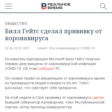
РЕГИОНЫ
ОБЩЕСТВО
Билл Гейтс сделал прививку от
БАШКОРТОСТАН
НОВОСТИ
коронавируса
ТАТАРСТАН
АНАЛИТИКА
22:26, 22.01.2021
Сюжет:
Все о коронавирусе / COVID-19
УДМУРТИЯ
НОВОСТИ АНАЛИТИКИ
ЭКОНОМИКА
Основатель корпорации Microsoft Билл Гейтс получил
первую дозу вакцины от коронавирусной инфекции
ДЕКЛАРАЦИИ О ДОХОДАХ
НОВОСТИ ЭКОНОМИКИ
ПРОМЫШЛЕННОСТЬ
COVID-19. Об этом
сообщает
RT.
КОРОЛИ ГОСЗАКАЗА ПФО
ФИНАНСЫ
НОВОСТИ
НЕДВИЖИМОСТЬ
Он назвал право на вакцинацию от коронавируса одним
ПРОМЫШЛЕННОСТИ
из преимуществ людей в возрасте 65-лет. Гейтс
ВУЗЫ ТАТАРСТАНА
БАНКИ
НОВОСТИ НЕДВИЖИМОСТИ
АВТО
рассказал, что чувствует себя прекрасно.
АГРОПРОМ
На этой неделе в США прививку от коронавируса
сделал
КОМУ ПРИНАДЛЕЖАТ
БЮДЖЕТ
НОВОСТИ АВТО
БИЗНЕС
ТОРГОВЫЕ ЦЕНТРЫ
МАШИНОСТРОЕНИЕ
бывший губернатор Калифорнии, член Республиканской
ТАТАРСТАНА
партии, актер Арнольд Шварценеггер.
ИНВЕСТИЦИИ
НОВОСТИ БИЗНЕСА
ТЕХНОЛОГИИ