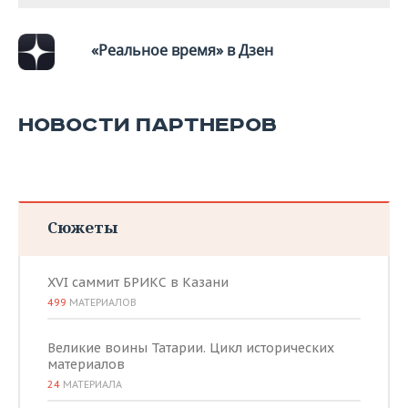
ВОДНЫЕ ВИДЫ СПОРТА
ОБРАЗОВАНИЕ
ХОККЕЙ С МЯЧОМ
ПРОИСШЕСТВИЯ
«Реальное время» в Дзен
НОВОСТИ ПАРТНЕРОВ
Сюжеты
XVI саммит БРИКС в Казани
499
МАТЕРИАЛОВ
Великие воины Татарии. Цикл исторических
материалов
24
МАТЕРИАЛА