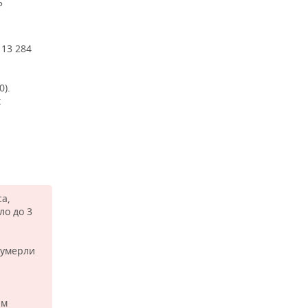
5
13 284
0).
к
са,
ло до 3
 умерли
им