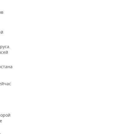
ов
ей
руса.
всей
рстана
ейчас
порой
е