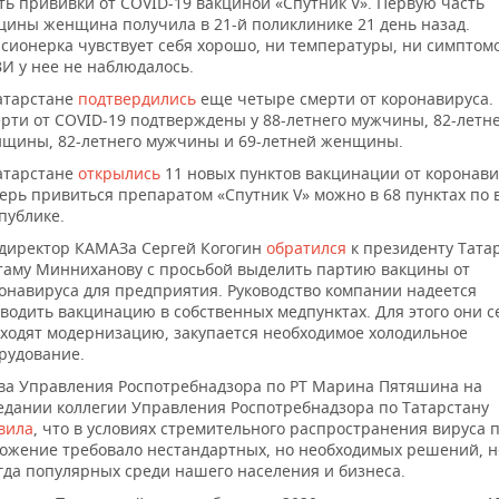
ть прививки от COVID-19 вакциной «Спутник V». Первую часть
цины женщина получила в 21-й поликлинике 21 день назад.
сионерка чувствует себя хорошо, ни температуры, ни симптом
И у нее не наблюдалось.
атарстане
подтвердились
еще четыре смерти от коронавируса.
рти от COVID-19 подтверждены у 88-летнего мужчины, 82-летн
щины, 82-летнего мужчины и 69-летней женщины.
атарстане
открылись
11 новых пунктов вакцинации от коронави
ерь привиться препаратом «Спутник V» можно в 68 пунктах по 
публике.
директор КАМАЗа Сергей Когогин
обратился
к президенту Тата
таму Минниханову с просьбой выделить партию вакцины от
онавируса для предприятия. Руководство компании надеется
водить вакцинацию в собственных медпунктах. Для этого они с
ходят модернизацию, закупается необходимое холодильное
рудование.
ва Управления Роспотребнадзора по РТ Марина Пятяшина на
едании коллегии Управления Роспотребнадзора по Татарстану
вила
, что в условиях стремительного распространения вируса 
ожение требовало нестандартных, но необходимых решений, н
гда популярных среди нашего населения и бизнеса.