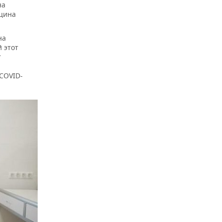
на
кцина
на
 этот
т
COVID-