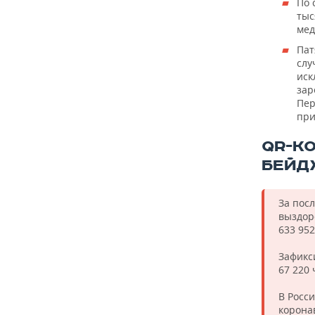
ВОДНЫЕ ВИДЫ СПОРТА
ОБРАЗОВАНИЕ
По 
тыс
мед
ХОККЕЙ С МЯЧОМ
ПРОИСШЕСТВИЯ
Пат
слу
иск
зар
Пер
при
QR-К
БЕЙД
За пос
выздор
633 952
Зафикс
67 220 
В Росс
коронав