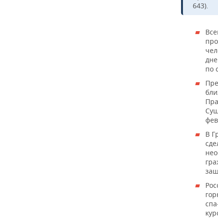
643).
Все
про
чел
дне
по 
Пре
бли
Пра
Сущ
фев
В Г
сде
нео
гра
защ
Рос
гор
спа
кур