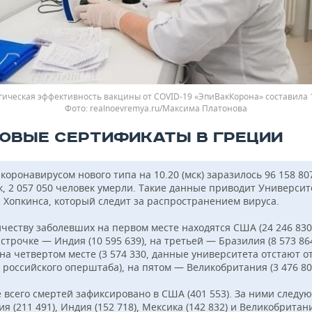
ическая эффективность вакцины от COVID-19 «ЭпиВакКорона» составила 
realnoevremya.ru/Максима Платонова
ОВЫЕ СЕРТИФИКАТЫ В ГРЕЦИИ
коронавирусом нового типа на 10.20 (мск) заразилось 96 158 80
к, 2 057 050 человек умерли. Такие данные приводит Университ
 Хопкинса, который следит за распространением вируса.
ичеству заболевших на первом месте находятся США (24 246 830
строчке — Индия (10 595 639), на третьей — Бразилия (8 573 864
на четвертом месте (3 574 330, данные университета отстают о
 российского оперштаба), на пятом — Великобритания (3 476 80
 всего смертей зафиксировано в США (401 553). За ними следую
я (211 491), Индия (152 718), Мексика (142 832) и Великобритан