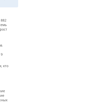
 882
семь
рост
в.
 9
, кто
кие
тие
жных