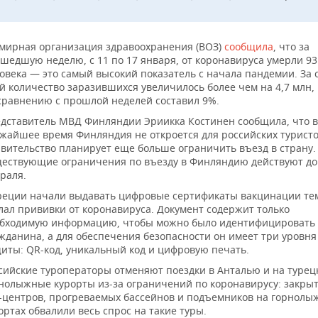
мирная организация здравоохранения (ВОЗ)
сообщила
, что за
шедшую неделю, с 11 по 17 января, от коронавируса умерли 93
овека — это самый высокий показатель с начала пандемии. За 
й количество заразившихся увеличилось более чем на 4,7 млн, 
сравнению с прошлой неделей составил 9%.
дставитель МВД Финляндии Эриикка Костинен сообщила, что в
жайшее время Финляндия не откроется для российских туристо
вительство планирует еще больше ограничить въезд в страну.
ествующие ограничения по въезду в Финляндию действуют до
раля.
реции начали выдавать цифровые сертификаты вакцинации тем
лал прививки от коронавируса. Документ содержит только
бходимую информацию, чтобы можно было идентифицировать
жданина, а для обеспечения безопасности он имеет три уровня
иты: QR-код, уникальный код и цифровую печать.
сийские туроператоры отменяют поездки в Анталью и на турец
нолыжные курорты из-за ограничений по коронавирусу: закры
-центров, прогреваемых бассейнов и подъемников на горнолы
ортах обвалили весь спрос на такие туры.