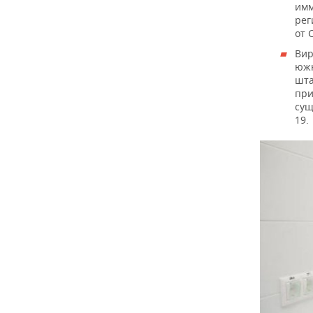
имм
рег
от 
Вир
южн
шта
при
сущ
19.