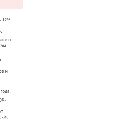
ь 12%
%.
вность
там
м
ов и
года.
QR-
ут
ские