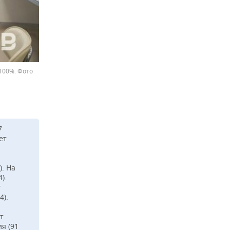
100%. Фото
7
ет
). На
).
т
4).
т
ия (91