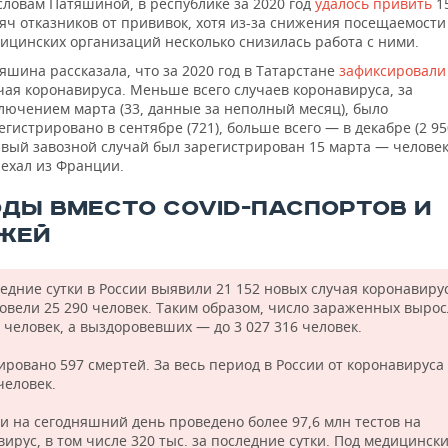
словам Патяшиной, в республике за 2020 год
удалось привить
1
яч отказников от прививок, хотя из-за снижения посещаемости
ицинских организаций несколько снизилась работа с ними.
яшина рассказала, что за 2020 год в Татарстане
зафиксировали
чая коронавируса. Меньше всего случаев коронавируса, за
лючением марта (33, данные за неполный месяц), было
егистрировано в сентябре (721), больше всего — в декабре (2 95
вый завозной случай был зарегистрирован 15 марта — челове
ехал из Франции.
ОДЫ ВМЕСТО COVID-ПАСПОРТОВ И
ЖЕЙ
ледние сутки в России выявили 21 152 новых случая коронавиру
овели 25 290 человек. Таким образом, число зараженных вырос
 человек, а выздоровевших — до 3 027 316 человек.
ировано 597 смертей. За весь период в России от коронавируса
человек.
ии на сегодняшний день проведено более 97,6 млн тестов на
ирус, в том числе 320 тыс. за последние сутки. Под медицинск