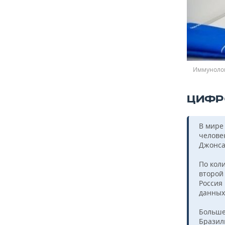
Иммунолог
ЦИФР
В мире 
челове
Джонса
По кол
второй 
Россия 
данных
Больше
Бразили