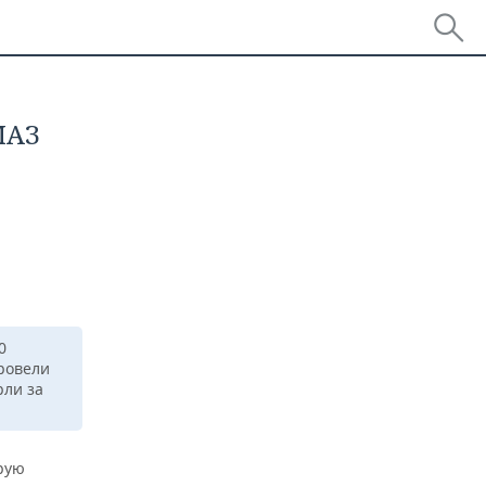
МАЗ
0
оровели
рли за
рую