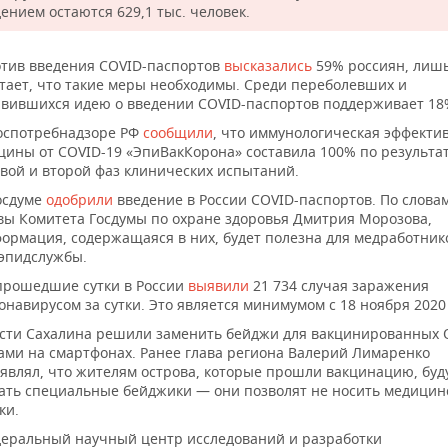
ением остаются 629,1 тыс. человек.
тив введения COVID-паспортов
высказались
59% россиян, лиш
тает, что такие меры необходимы. Среди переболевших и
вившихся идею о введении COVID-паспортов поддерживает 18
оспотребнадзоре РФ
сообщили
, что иммунологическая эффекти
цины от COVID-19 «ЭпиВакКорона» составила 100% по результа
вой и второй фаз клинических испытаний.
осдуме
одобрили
введение в России COVID-паспортов. По слова
вы Комитета Госдумы по охране здоровья Дмитрия Морозова,
ормация, содержащаяся в них, будет полезна для медработник
эпидслужбы.
прошедшие сутки в России
выявили
21 734 случая заражения
онавирусом за сутки. Это является минимумом с 18 ноября 2020 
сти Сахалина решили заменить бейджи для вакцинированных 
ами на смартфонах. Ранее глава региона Валерий Лимаренко
являл, что жителям острова, которые прошли вакцинацию, буд
ать специальные бейджики — они позволят не носить медицин
ки.
еральный научный центр исследований и разработки