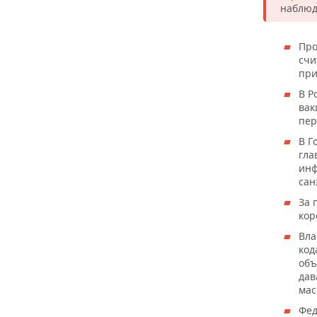
наблюд
Про
счи
при
В Р
вак
пер
В Г
гла
инф
сан
За 
кор
Вла
код
объ
дав
мас
Фед