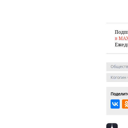
Подп
в MA
Ежед
Общест
Когогин
Поделите