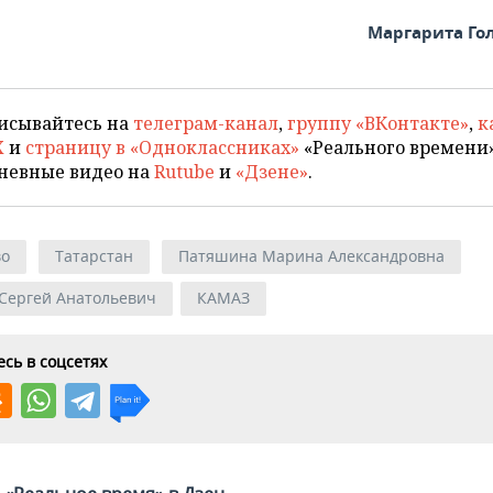
Маргарита Го
исывайтесь на
телеграм-канал
,
группу «ВКонтакте»
,
к
X
и
страницу в «Одноклассниках»
«Реального времени»
невные видео на
Rutube
и
«Дзене»
.
во
Татарстан
Патяшина Марина Александровна
 Сергей Анатольевич
КАМАЗ
сь в соцсетях