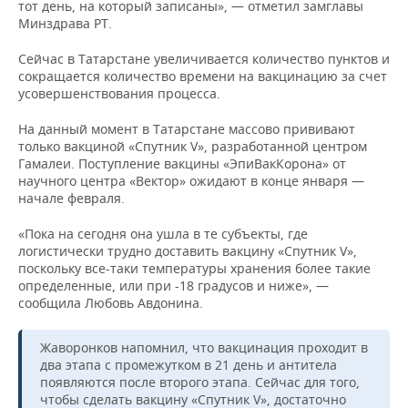
тот день, на который записаны», — отметил замглавы
Минздрава РТ.
Сейчас в Татарстане увеличивается количество пунктов и
сокращается количество времени на вакцинацию за счет
усовершенствования процесса.
На данный момент в Татарстане массово прививают
только вакциной «Спутник V», разработанной центром
Гамалеи. Поступление вакцины «ЭпиВакКорона» от
научного центра «Вектор» ожидают в конце января —
начале февраля.
«Пока на сегодня она ушла в те субъекты, где
логистически трудно доставить вакцину «Спутник V»,
поскольку все-таки температуры хранения более такие
определенные, или при -18 градусов и ниже», —
сообщила Любовь Авдонина.
Жаворонков напомнил, что вакцинация проходит в
два этапа с промежутком в 21 день и антитела
появляются после второго этапа. Сейчас для того,
чтобы сделать вакцину «Спутник V», достаточно