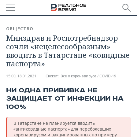
РЕГИОНЫ
ОБЩЕСТВО
Минздрав и Роспотребнадзор
БАШКОРТОСТАН
НОВОСТИ
сочли «нецелесообразным»
ТАТАРСТАН
АНАЛИТИКА
вводить в Татарстане «ковидные
паспорта»
УДМУРТИЯ
НОВОСТИ АНАЛИТИКИ
ЭКОНОМИКА
15:00, 18.01.2021
Сюжет:
Все о коронавирусе / COVID-19
ДЕКЛАРАЦИИ О ДОХОДАХ
НОВОСТИ ЭКОНОМИКИ
ПРОМЫШЛЕННОСТЬ
НИ ОДНА ПРИВИВКА НЕ
КОРОЛИ ГОСЗАКАЗА ПФО
ФИНАНСЫ
НОВОСТИ
НЕДВИЖИМОСТЬ
ПРОМЫШЛЕННОСТИ
ЗАЩИЩАЕТ ОТ ИНФЕКЦИИ НА
100%
ВУЗЫ ТАТАРСТАНА
БАНКИ
НОВОСТИ НЕДВИЖИМОСТИ
АВТО
АГРОПРОМ
КОМУ ПРИНАДЛЕЖАТ
БЮДЖЕТ
НОВОСТИ АВТО
БИЗНЕС
В Татарстане не планируется вводить
ТОРГОВЫЕ ЦЕНТРЫ
МАШИНОСТРОЕНИЕ
«антиковидные паспорта» для переболевших
ТАТАРСТАНА
ИНВЕСТИЦИИ
НОВОСТИ БИЗНЕСА
ТЕХНОЛОГИИ
коронавирусом и вакцинированных по примеру