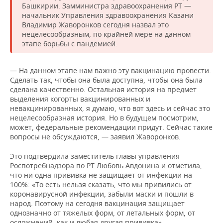
НЕФТЕХИМИЯ
Башкирии. Замминистра здравоохранения РТ —
начальник Управления здравоохранения Казани
РОЗНИЧНАЯ ТОРГОВЛЯ
НОВОСТИ ТЕХНОЛОГИЙ
МЕРОПРИЯТИЯ
Владимир Жаворонков сегодня назвал это
НЕФТЬ
нецелесообразным, по крайней мере на данном
ТРАНСПОРТ
IT
НОВОСТИ МЕРОПРИЯТИЙ
СПОРТ
этапе борьбы с пандемией.
ОПК
УСЛУГИ
МЕДИА
ВЫЕЗДНАЯ РЕДАКЦИЯ
НОВОСТИ СПОРТА
ОБЩЕСТВО
— На данном этапе нам важно эту вакцинацию провести.
ЭНЕРГЕТИКА
Сделать так, чтобы она была доступна, чтобы она была
ТЕЛЕКОММУНИКАЦИИ
БИЗНЕС-БРАНЧИ
ФУТБОЛ
НОВОСТИ ОБЩЕСТВА
ФОТОГАЛЕРЕЯ
сделана качественно. Остальная история на предмет
выделения когорты вакцинированных и
невакцинированных, я думаю, что вот здесь и сейчас это
ONLINE-КОНФЕРЕНЦИИ
ХОККЕЙ
ВЛАСТЬ
СЮЖЕТЫ
нецелесообразная история. Но в будущем посмотрим,
может, федеральные рекомендации придут. Сейчас такие
ОТКРЫТАЯ ЛЕКЦИЯ
БАСКЕТБОЛ
ИНФРАСТРУКТУРА
СПРАВОЧНИК
вопросы не обсуждаются, — заявил Жаворонков.
ВОЛЕЙБОЛ
ИСТОРИЯ
СПИСОК ПЕРСОН
ПОЛНАЯ ВЕРСИЯ
Это подтвердила заместитель главы управления
Роспотребнадзора по РТ Любовь Авдонина и отметила,
что ни одна прививка не защищает от инфекции на
КИБЕРСПОРТ
КУЛЬТУРА
СПИСОК КОМПАНИЙ
100%: «То есть нельзя сказать, что мы привились от
коронавирусной инфекции, забыли маски и пошли в
ФИГУРНОЕ КАТАНИЕ
МЕДИЦИНА
народ. Поэтому на сегодня вакцинация защищает
однозначно от тяжелых форм, от летальных форм, от
осложнений, как и любая другая прививка».