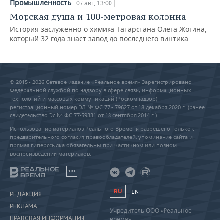
Промышленность
07 авг, 13:00
Морская душа и 100-метровая колонна
История заслуженного химика Татарстана Олега Жогина,
который 32 года знает завод до последнего винтика
© 2015 - 2026 Сетевое издание «Реальное время» Зарегистрировано
Федеральной службой по надзору в сфере связи, информационных
технологий и массовых коммуникаций (Роскомнадзор) –
регистрационный номер ЭЛ № ФС 77 - 79627 от 18 декабря 2020 г. (ранее
свидетельство Эл № ФС 77-59331 от 18 сентября 2014 г.)
Использование материалов Реального Времени разрешено только с
предварительного согласия правообладателей, упоминание сайта и
прямая гиперссылка обязательны при частичном или полном
воспроизведении материалов.
18+
RU
EN
РЕДАКЦИЯ
РЕКЛАМА
Учредитель ООО «Реальное
ПРАВОВАЯ ИНФОРМАЦИЯ
время»