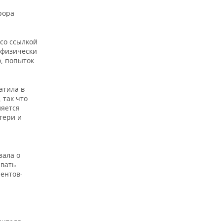
рора
со ссылкой
, физически
, попыток
атила в
 так что
ляется
тери и
зала о
ивать
иентов-