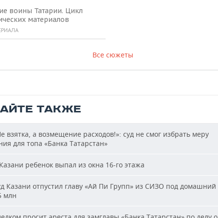
ие воины Татарии. Цикл
ических материалов
ЕРИАЛА
Все сюжеты
ТАЙТЕ ТАКЖЕ
е взятка, а возмещение расходов!»: суд не смог избрать меру
ия для топа «Банка Татарстан»
Казани ребенок выпал из окна 16-го этажа
д Казани отпустил главу «Ай Пи Групп» из СИЗО под домашний 
5 млн
едком просит ареста для замглавы «Банка Татарстан» по делу о