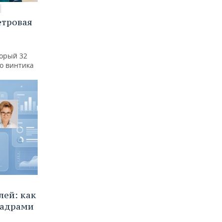
етровая
а
торый 32
го винтика
ей: как
кадрами