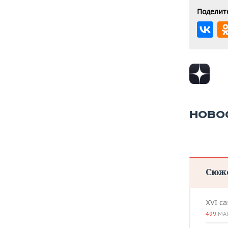
Поделите
НОВО
Сюж
XVI с
499
МА