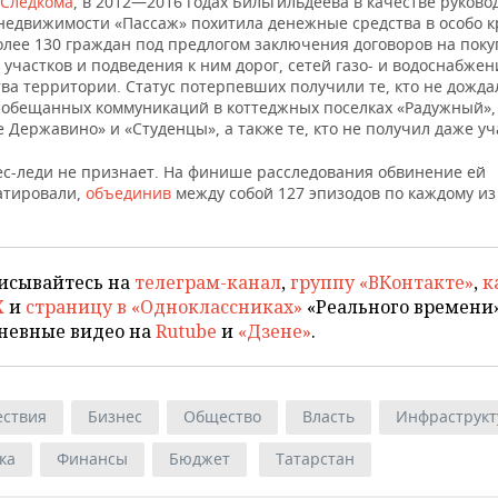
 Следкома
, в 2012—2016 годах Бильгильдеева в качестве руково
 недвижимости «Пассаж» похитила денежные средства в особо 
олее 130 граждан под предлогом заключения договоров на поку
участков и подведения к ним дорог, сетей газо- и водоснабжен
ва территории. Статус потерпевших получили те, кто не дожда
 обещанных коммуникаций в коттеджных поселках «Радужный»,
 Державино» и «Студенцы», а также те, кто не получил даже уч
ес-леди не признает. На финише расследования обвинение ей
атировали,
объединив
между собой 127 эпизодов по каждому из
исывайтесь на
телеграм-канал
,
группу «ВКонтакте»
,
к
X
и
страницу в «Одноклассниках»
«Реального времени»
невные видео на
Rutube
и
«Дзене»
.
ствия
Бизнес
Общество
Власть
Инфраструкт
ка
Финансы
Бюджет
Татарстан