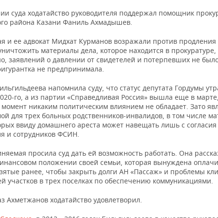
нии суда ходатайство руководителя поддержал помощник проку
ого района Казани Фаниль Ахмадышев.
я и ее адвокат Мидхат Курманов возражали против продления 
 уничтожить материалы дела, которое находится в прокуратуре
о, заявлений о давлении от свидетелей и потерпевших не было
фигурантка не предпринимала.
льгильдеева напомнила суду, что статус депутата Гордумы утр
020-го, а из партии «Справедливая Россия» вышла еще в марте,
 момент никаким политическим влиянием не обладает. Зато яв
ой для трех больных родственников-инвалидов, в том числе ма
торых ввиду домашнего ареста может навещать лишь с согласия
ля и сотрудников ФСИН.
няемая просила суд дать ей возможность работать. Она расска
инансовом положении своей семьи, которая вынуждена оплач
зятые ранее, чтобы закрыть долги АН «Пассаж» и проблемы кл
ей участков в трех поселках по обеспечению коммуникациями.
аз Ахметжанов ходатайство удовлетворил.