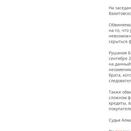
ВОДНЫЕ ВИДЫ СПОРТА
ОБРАЗОВАНИЕ
На заседа
Вахитовск
ХОККЕЙ С МЯЧОМ
ПРОИСШЕСТВИЯ
Обвиняема
на то, что
невозможн
скрыться 
Рушания Би
сентябре 2
на данный
незаменим
брата, ко
следовате
Также обви
сложном ф
кредиты, в
покупател
Судья Алм