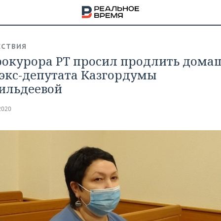
СТВИЯ
окурора РТ просил продлить дома
 экс-депутата Казгордумы
ильдеевой
2020
НА