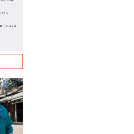
ночь
ле атаки