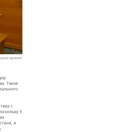
льное время"
дер
ва. Такое
еального
твах с
оскольку 9
ва
стана, а
.