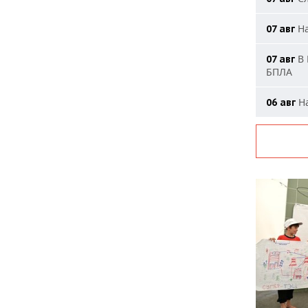
На
07 авг
В 
07 авг
БПЛА
На
06 авг