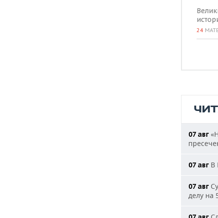
Велик
истор
24
МАТ
ЧИ
«Н
07 авг
пресечен
В 
07 авг
Су
07 авг
делу на 
Сл
07 авг