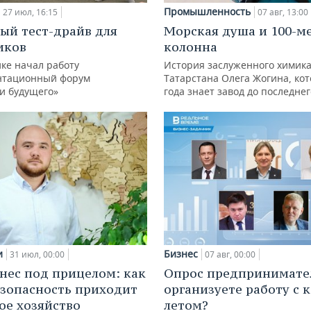
Промышленность
27 июл, 16:15
07 авг, 13:00
ый тест-драйв для
Морская душа и 100-м
иков
колонна
ке начал работу
История заслуженного химик
нтационный форум
Татарстана Олега Жогина, ко
и будущего»
года знает завод до последне
и
Бизнес
31 июл, 00:00
07 авг, 00:00
нес под прицелом: как
Опрос предпринимател
зопасность приходит
организуете работу с 
кое хозяйство
летом?