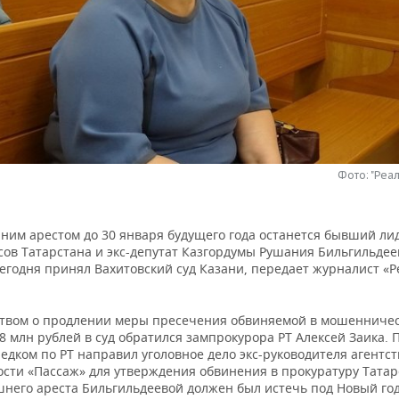
Фото: "Реа
ним арестом до 30 января будущего года останется бывший ли
ов Татарстана и экс-депутат Казгордумы Рушания Бильгильдее
егодня принял Вахитовский суд Казани, передает журналист «Р
ством о продлении меры пресечения обвиняемой в мошенничес
 млн рублей в суд обратился зампрокурора РТ Алексей Заика. П
едком по РТ направил уголовное дело экс-руководителя агентст
сти «Пассаж» для утверждения обвинения в прокуратуру Татар
шнего ареста Бильгильдеевой должен был истечь под Новый год