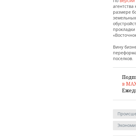
По
версии
агентства
размере б
земельных 
обустройст
прокладки
«Восточное
Вину бизн
переформ
поселков.
Подп
в MA
Ежед
Происше
Экономи