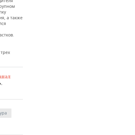
дителя
крупном
пку
ия, а также
лся
астков.
 трех
анал
.
ура