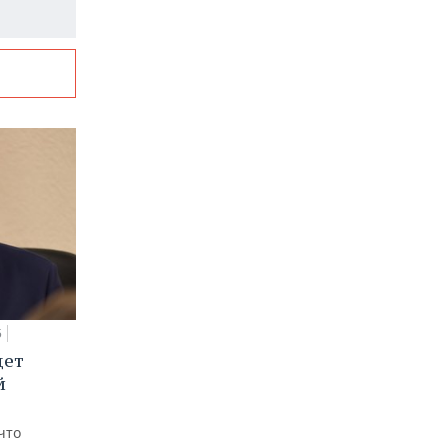
5
дет
й
что