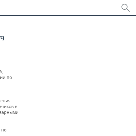
яч
й,
ии по
дения
зчиков в
оварными
 по