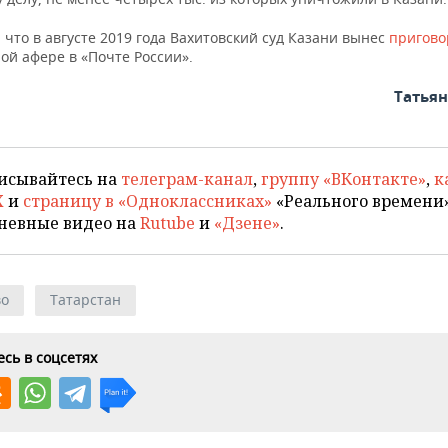
что в августе 2019 года Вахитовский суд Казани вынес
пригов
ой афере в «Почте России».
Татья
исывайтесь на
телеграм-канал
,
группу «ВКонтакте»
,
к
X
и
страницу в «Одноклассниках»
«Реального времени»
невные видео на
Rutube
и
«Дзене»
.
во
Татарстан
сь в соцсетях