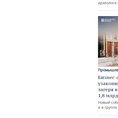
археолога
Промышле
Бизнес-
узакони
лагеря 
1,8 млр
Новый соб
и в групп