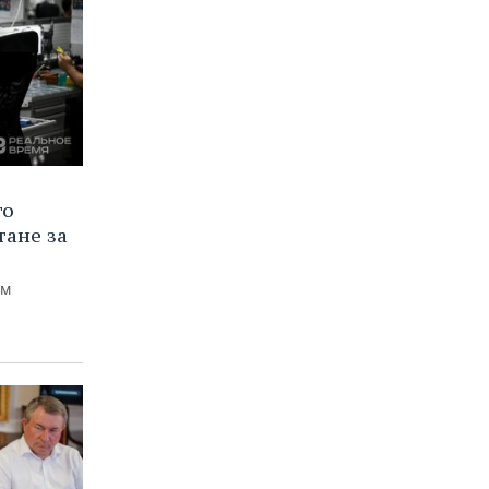
го
тане за
ем