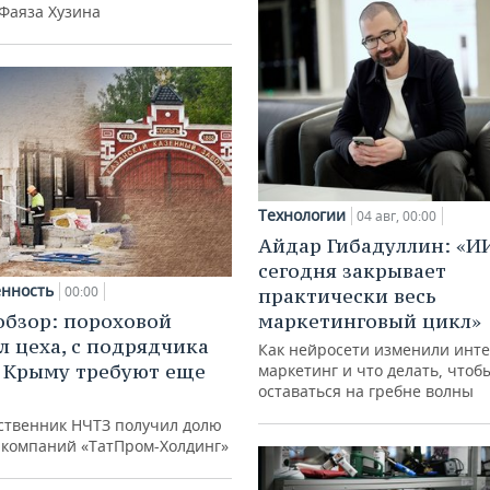
 Фаяза Хузина
Технологии
04 авг, 00:00
Айдар Гибадуллин: «И
сегодня закрывает
нность
00:00
практически весь
обзор: пороховой
маркетинговый цикл»
л цеха, с подрядчика
Как нейросети изменили инте
в Крыму требуют еще
маркетинг и что делать, чтоб
оставаться на гребне волны
д
ственник НЧТЗ получил долю
е компаний «ТатПром-Холдинг»