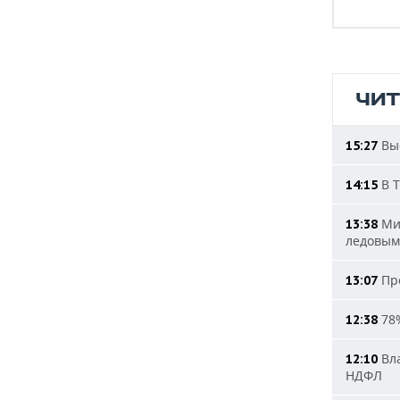
ЧИ
Выс
15:27
В Т
14:15
Мин
13:38
ледовым
Про
13:07
78%
12:38
Вла
12:10
НДФЛ