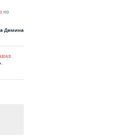
ор
по
на Демина
анал
.