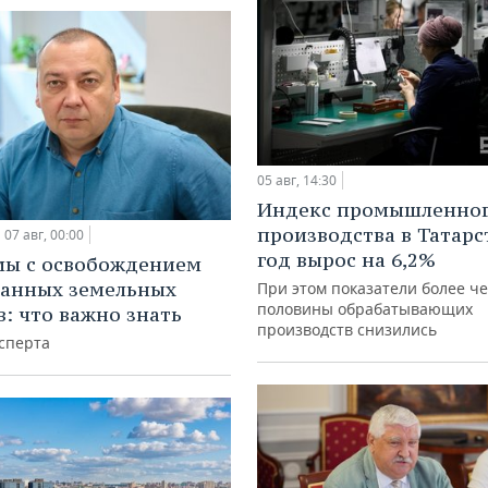
05 авг, 14:30
Индекс промышленно
производства в Татарс
07 авг, 00:00
год вырос на 6,2%
мы с освобождением
анных земельных
При этом показатели более ч
половины обрабатывающих
в: что важно знать
производств снизились
сперта