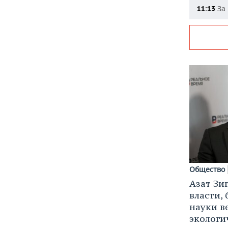
За 
11:13
Общество
Азат Зи
власти, 
науки в
экологи