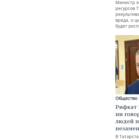
Министр э
ресурсов Т
рекультив
вреда, о ц
будет респ
Общество
Рифкат 
ни гово
людей н
незаме
В Татарст