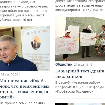
движение автономного транс
кологии и природных
шоссе, воде и в воздухе надо
атарстана — о расчистке рек,
координировать с единой пл
ации объектов накопленного
ифровизации и о том, какой
ублика через 10 лет
Общество
27 июл, 16:15
Карьерный тест-драйв
03 авг, 00:00
школьников
Минниханов: «Как бы
В республике начал работу
рили, что незаменимых
профориентационный форум
ет, но, к сожалению, он
«Профессии будущего»
нимый»
ане прошел семинар памяти