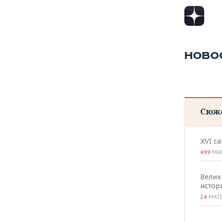
ВОДНЫЕ ВИДЫ СПОРТА
ОБРАЗОВАНИЕ
ХОККЕЙ С МЯЧОМ
ПРОИСШЕСТВИЯ
НОВО
Сюж
XVI с
499
МА
Велик
истор
24
МАТ