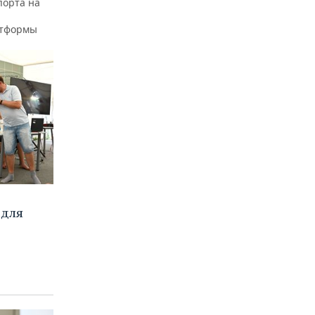
порта на
атформы
 для