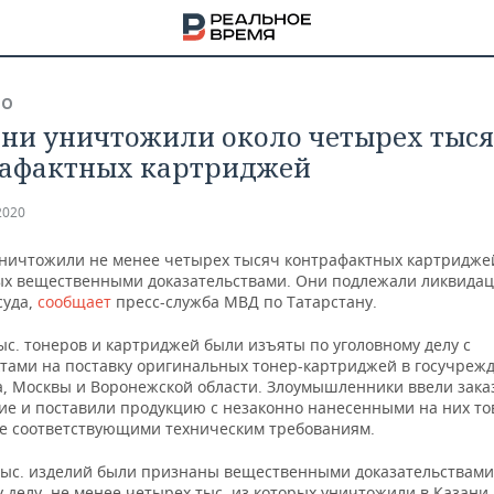
ВО
ани уничтожили около четырех тыс
афактных картриджей
2020
уничтожили не менее четырех тысяч контрафактных картридже
х вещественными доказательствами. Они подлежали ликвидац
суда,
сообщает
пресс-служба МВД по Татарстану.
ыс. тонеров и картриджей были изъяты по уголовному делу с
ктами на поставку оригинальных тонер-картриджей в госучреж
а, Москвы и Воронежской области. Злоумышленники ввели зака
ие и поставили продукцию с незаконно нанесенными на них т
не соответствующими техническим требованиям.
НА
 тыс. изделий были признаны вещественными доказательствами
 делу, не менее четырех тыс. из которых уничтожили в Казани.