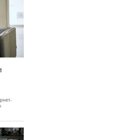
И
рнет-
ы