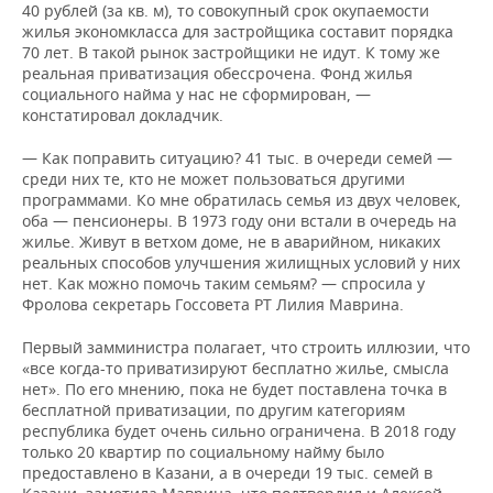
40 рублей (за кв. м), то совокупный срок окупаемости
жилья экономкласса для застройщика составит порядка
70 лет. В такой рынок застройщики не идут. К тому же
реальная приватизация обессрочена. Фонд жилья
социального найма у нас не сформирован, —
констатировал докладчик.
— Как поправить ситуацию? 41 тыс. в очереди семей —
среди них те, кто не может пользоваться другими
программами. Ко мне обратилась семья из двух человек,
оба — пенсионеры. В 1973 году они встали в очередь на
жилье. Живут в ветхом доме, не в аварийном, никаких
реальных способов улучшения жилищных условий у них
нет. Как можно помочь таким семьям? — спросила у
Фролова секретарь Госсовета РТ Лилия Маврина.
Первый замминистра полагает, что строить иллюзии, что
«все когда-то приватизируют бесплатно жилье, смысла
нет». По его мнению, пока не будет поставлена точка в
бесплатной приватизации, по другим категориям
республика будет очень сильно ограничена. В 2018 году
только 20 квартир по социальному найму было
предоставлено в Казани, а в очереди 19 тыс. семей в