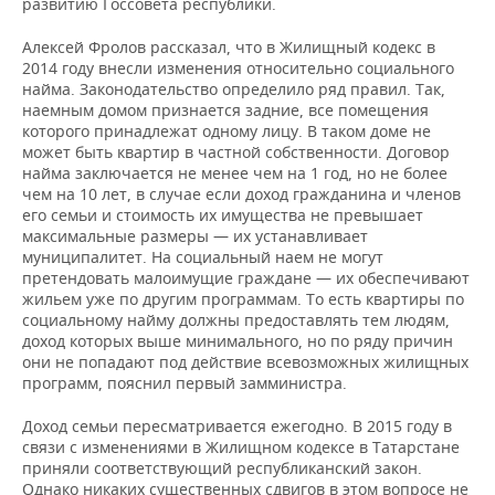
развитию Госсовета республики.
НЕФТЕХИМИЯ
РОЗНИЧНАЯ ТОРГОВЛЯ
НОВОСТИ ТЕХНОЛОГИЙ
МЕРОПРИЯТИЯ
Алексей Фролов рассказал, что в Жилищный кодекс в
НЕФТЬ
2014 году внесли изменения относительно социального
найма. Законодательство определило ряд правил. Так,
ТРАНСПОРТ
IT
НОВОСТИ МЕРОПРИЯТИЙ
СПОРТ
ОПК
наемным домом признается задние, все помещения
которого принадлежат одному лицу. В таком доме не
УСЛУГИ
МЕДИА
ВЫЕЗДНАЯ РЕДАКЦИЯ
НОВОСТИ СПОРТА
ОБЩЕСТВО
может быть квартир в частной собственности. Договор
ЭНЕРГЕТИКА
найма заключается не менее чем на 1 год, но не более
ТЕЛЕКОММУНИКАЦИИ
БИЗНЕС-БРАНЧИ
ФУТБОЛ
НОВОСТИ ОБЩЕСТВА
ФОТОГАЛЕРЕЯ
чем на 10 лет, в случае если доход гражданина и членов
его семьи и стоимость их имущества не превышает
максимальные размеры — их устанавливает
ONLINE-КОНФЕРЕНЦИИ
ХОККЕЙ
ВЛАСТЬ
СЮЖЕТЫ
муниципалитет. На социальный наем не могут
претендовать малоимущие граждане — их обеспечивают
ОТКРЫТАЯ ЛЕКЦИЯ
БАСКЕТБОЛ
ИНФРАСТРУКТУРА
СПРАВОЧНИК
жильем уже по другим программам. То есть квартиры по
социальному найму должны предоставлять тем людям,
доход которых выше минимального, но по ряду причин
ВОЛЕЙБОЛ
ИСТОРИЯ
СПИСОК ПЕРСОН
ПОЛНАЯ ВЕРСИЯ
они не попадают под действие всевозможных жилищных
программ, пояснил первый замминистра.
КИБЕРСПОРТ
КУЛЬТУРА
СПИСОК КОМПАНИЙ
Доход семьи пересматривается ежегодно. В 2015 году в
связи с изменениями в Жилищном кодексе в Татарстане
ФИГУРНОЕ КАТАНИЕ
МЕДИЦИНА
приняли соответствующий республиканский закон.
Однако никаких существенных сдвигов в этом вопросе не