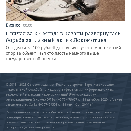
Бизнес
00:00
Причал за 2,4 млрд: в Казани развернулась
борьба за главный актив Локомотива
От сделки за 100 рублей до снятия с учета: многолетний
спор за объект, чья стоимость намного выше
государственной оценки
© 2015 - 2026 Сетевое издание «Реальное время» Зарегистрировано
Федеральной службой по надзору в сфере связи, информационных
технологий и массовых коммуникаций (Роскомнадзор) –
регистрационный номер ЭЛ № ФС 77 - 79627 от 18 декабря 2020 г. (ранее
свидетельство Эл № ФС 77-59331 от 18 сентября 2014 г.)
Использование материалов Реального Времени разрешено только с
предварительного согласия правообладателей, упоминание сайта и
прямая гиперссылка обязательны при частичном или полном
воспроизведении материалов.