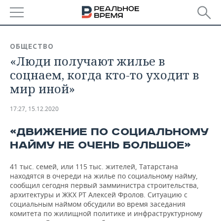
РЕГИОНЫ
ОБЩЕСТВО
«Люди получают жилье в
БАШКОРТОСТАН
НОВОСТИ
соцнаем, когда кто-то уходит в
ТАТАРСТАН
АНАЛИТИКА
мир иной»
УДМУРТИЯ
НОВОСТИ АНАЛИТИКИ
ЭКОНОМИКА
17:27, 15.12.2020
ДЕКЛАРАЦИИ О ДОХОДАХ
НОВОСТИ ЭКОНОМИКИ
ПРОМЫШЛЕННОСТЬ
«ДВИЖЕНИЕ ПО СОЦИАЛЬНОМУ
НАЙМУ НЕ ОЧЕНЬ БОЛЬШОЕ»
КОРОЛИ ГОСЗАКАЗА ПФО
ФИНАНСЫ
НОВОСТИ
НЕДВИЖИМОСТЬ
ПРОМЫШЛЕННОСТИ
41 тыс. семей, или 115 тыс. жителей, Татарстана
ВУЗЫ ТАТАРСТАНА
БАНКИ
НОВОСТИ НЕДВИЖИМОСТИ
АВТО
находятся в очереди на жилье по социальному найму,
АГРОПРОМ
сообщил сегодня первый замминистра строительства,
КОМУ ПРИНАДЛЕЖАТ
БЮДЖЕТ
НОВОСТИ АВТО
БИЗНЕС
архитектуры и ЖКХ РТ Алексей Фролов. Ситуацию с
ТОРГОВЫЕ ЦЕНТРЫ
МАШИНОСТРОЕНИЕ
социальным наймом обсудили во время заседания
ТАТАРСТАНА
комитета по жилищной политике и инфраструктурному
ИНВЕСТИЦИИ
НОВОСТИ БИЗНЕСА
ТЕХНОЛОГИИ