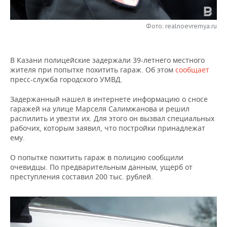
НЕФТЕХИМИЯ
РОЗНИЧНАЯ ТОРГОВЛЯ
НОВОСТИ ТЕХНОЛОГИЙ
МЕРОПРИЯТИЯ
НЕФТЬ
Фото: realnoevremya.ru
ТРАНСПОРТ
IT
НОВОСТИ МЕРОПРИЯТИЙ
СПОРТ
ОПК
В Казани полицейские задержали 39-летнего местного
УСЛУГИ
МЕДИА
ВЫЕЗДНАЯ РЕДАКЦИЯ
НОВОСТИ СПОРТА
ОБЩЕСТВО
жителя при попытке похитить гараж. Об этом
сообщает
ЭНЕРГЕТИКА
пресс-служба городского УМВД.
ТЕЛЕКОММУНИКАЦИИ
БИЗНЕС-БРАНЧИ
ФУТБОЛ
НОВОСТИ ОБЩЕСТВА
ФОТОГАЛЕРЕЯ
Задержанный нашел в интернете информацию о сносе
гаражей на улице Марселя Салимжанова и решил
ONLINE-КОНФЕРЕНЦИИ
ХОККЕЙ
ВЛАСТЬ
СЮЖЕТЫ
распилить и увезти их. Для этого он вызвал специальных
рабочих, которым заявил, что постройки принадлежат
ОТКРЫТАЯ ЛЕКЦИЯ
БАСКЕТБОЛ
ИНФРАСТРУКТУРА
СПРАВОЧНИК
ему.
О попытке похитить гараж в полицию сообщили
ВОЛЕЙБОЛ
ИСТОРИЯ
СПИСОК ПЕРСОН
ПОЛНАЯ ВЕРСИЯ
очевидцы. По предварительным данным, ущерб от
преступления составил 200 тыс. рублей.
КИБЕРСПОРТ
КУЛЬТУРА
СПИСОК КОМПАНИЙ
ФИГУРНОЕ КАТАНИЕ
МЕДИЦИНА