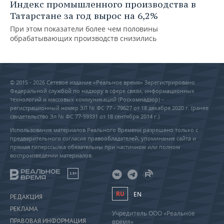
Индекс промышленного производства в
Татарстане за год вырос на 6,2%
При этом показатели более чем половины
обрабатывающих производств снизились
© 2015 - 2026 Сетевое издание «Реальное время» Зарегистрировано
Федеральной службой по надзору в сфере связи, информационных
технологий и массовых коммуникаций (Роскомнадзор) –
регистрационный номер ЭЛ № ФС 77 - 79627 от 18 декабря 2020 г. (ранее
свидетельство Эл № ФС 77-59331 от 18 сентября 2014 г.)
Использование материалов Реального Времени разрешено только с
предварительного согласия правообладателей, упоминание сайта и
прямая гиперссылка обязательны при частичном или полном
воспроизведении материалов.
18+
RU
EN
РЕДАКЦИЯ
РЕКЛАМА
Учредитель ООО «Реальное
ПРАВОВАЯ ИНФОРМАЦИЯ
время»