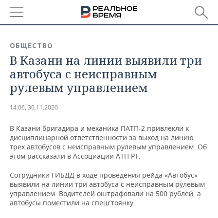
РЕГИОНЫ
ОБЩЕСТВО
В Казани на линии выявили три
БАШКОРТОСТАН
НОВОСТИ
автобуса с неисправным
ТАТАРСТАН
АНАЛИТИКА
рулевым управлением
УДМУРТИЯ
НОВОСТИ АНАЛИТИКИ
ЭКОНОМИКА
14:06, 30.11.2020
ДЕКЛАРАЦИИ О ДОХОДАХ
НОВОСТИ ЭКОНОМИКИ
ПРОМЫШЛЕННОСТЬ
В Казани бригадира и механика ПАТП-2 привлекли к
дисциплинарной ответственности за выход на линию
КОРОЛИ ГОСЗАКАЗА ПФО
ФИНАНСЫ
НОВОСТИ
НЕДВИЖИМОСТЬ
трех автобусов с неисправным рулевым управлением. Об
ПРОМЫШЛЕННОСТИ
этом рассказали в Ассоциации АТП РТ.
ВУЗЫ ТАТАРСТАНА
БАНКИ
НОВОСТИ НЕДВИЖИМОСТИ
АВТО
Сотрудники ГИБДД в ходе проведения рейда «Автобус»
АГРОПРОМ
выявили на линии три автобуса с неисправным рулевым
КОМУ ПРИНАДЛЕЖАТ
БЮДЖЕТ
НОВОСТИ АВТО
БИЗНЕС
управлением. Водителей оштрафовали на 500 рублей, а
ТОРГОВЫЕ ЦЕНТРЫ
МАШИНОСТРОЕНИЕ
автобусы поместили на спецстоянку.
ТАТАРСТАНА
ИНВЕСТИЦИИ
НОВОСТИ БИЗНЕСА
ТЕХНОЛОГИИ