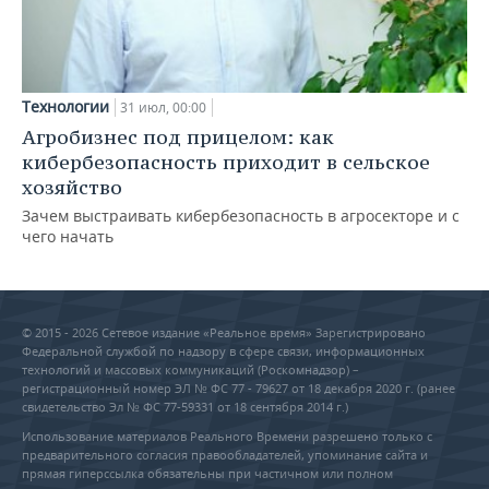
Технологии
31 июл, 00:00
Агробизнес под прицелом: как
кибербезопасность приходит в сельское
хозяйство
Зачем выстраивать кибербезопасность в агросекторе и с
чего начать
© 2015 - 2026 Сетевое издание «Реальное время» Зарегистрировано
Федеральной службой по надзору в сфере связи, информационных
технологий и массовых коммуникаций (Роскомнадзор) –
регистрационный номер ЭЛ № ФС 77 - 79627 от 18 декабря 2020 г. (ранее
свидетельство Эл № ФС 77-59331 от 18 сентября 2014 г.)
Использование материалов Реального Времени разрешено только с
предварительного согласия правообладателей, упоминание сайта и
прямая гиперссылка обязательны при частичном или полном