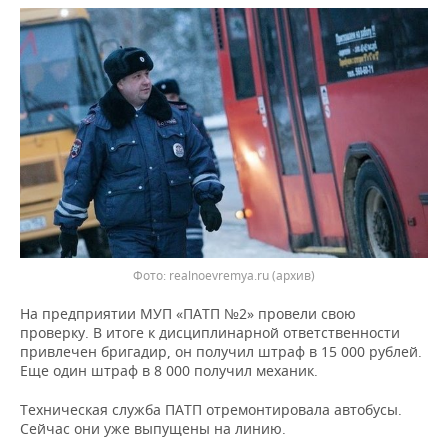
НЕФТЕХИМИЯ
РОЗНИЧНАЯ ТОРГОВЛЯ
НОВОСТИ ТЕХНОЛОГИЙ
МЕРОПРИЯТИЯ
НЕФТЬ
ТРАНСПОРТ
IT
НОВОСТИ МЕРОПРИЯТИЙ
СПОРТ
ОПК
УСЛУГИ
МЕДИА
ВЫЕЗДНАЯ РЕДАКЦИЯ
НОВОСТИ СПОРТА
ОБЩЕСТВО
ЭНЕРГЕТИКА
ТЕЛЕКОММУНИКАЦИИ
БИЗНЕС-БРАНЧИ
ФУТБОЛ
НОВОСТИ ОБЩЕСТВА
ФОТОГАЛЕРЕЯ
ONLINE-КОНФЕРЕНЦИИ
ХОККЕЙ
ВЛАСТЬ
СЮЖЕТЫ
ОТКРЫТАЯ ЛЕКЦИЯ
БАСКЕТБОЛ
ИНФРАСТРУКТУРА
СПРАВОЧНИК
Фото: realnoevremya.ru (архив)
ВОЛЕЙБОЛ
ИСТОРИЯ
СПИСОК ПЕРСОН
ПОЛНАЯ ВЕРСИЯ
На предприятии МУП «ПАТП №2» провели свою
проверку. В итоге к дисциплинарной ответственности
привлечен бригадир, он получил штраф в 15 000 рублей.
КИБЕРСПОРТ
КУЛЬТУРА
СПИСОК КОМПАНИЙ
Еще один штраф в 8 000 получил механик.
ФИГУРНОЕ КАТАНИЕ
МЕДИЦИНА
Техническая служба ПАТП отремонтировала автобусы.
Сейчас они уже выпущены на линию.