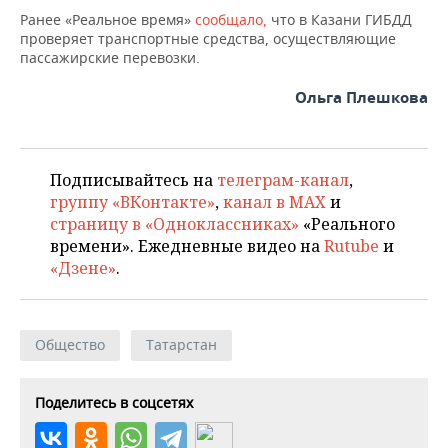
ВОДНЫЕ ВИДЫ СПОРТА
ОБРАЗОВАНИЕ
Ранее «Реальное время»
сообщало,
что в Казани ГИБДД
проверяет транспортные средства, осуществляющие
ХОККЕЙ С МЯЧОМ
ПРОИСШЕСТВИЯ
пассажирские перевозки.
Ольга Плешкова
Подписывайтесь на
телеграм-канал
,
группу «ВКонтакте»
,
канал в MAX
и
страницу в «Одноклассниках»
«Реального
времени». Ежедневные видео на
Rutube
и
«Дзене»
.
Общество
Татарстан
Поделитесь в соцсетях