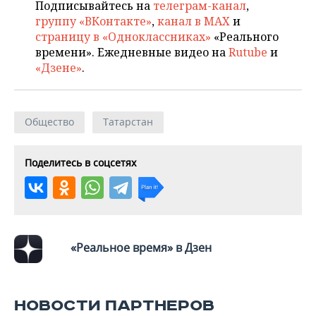
ВОДНЫЕ ВИДЫ СПОРТА
ОБРАЗОВАНИЕ
Подписывайтесь на
телеграм-канал
,
группу «ВКонтакте»
,
канал в MAX
и
ХОККЕЙ С МЯЧОМ
ПРОИСШЕСТВИЯ
страницу в «Одноклассниках»
«Реального
времени». Ежедневные видео на
Rutube
и
«Дзене»
.
Общество
Татарстан
Поделитесь в соцсетях
«Реальное время» в Дзен
НОВОСТИ ПАРТНЕРОВ