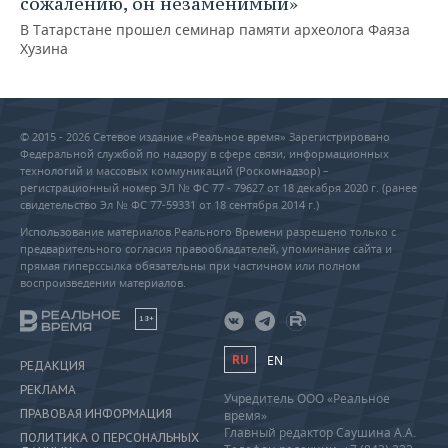
сожалению, он незаменимый»
В Татарстане прошел семинар памяти археолога Фаяза
Хузина
© 2015 - 2026 Сетевое издание «Реальное время» Зарегистрировано
Федеральной службой по надзору в сфере связи, информационных
технологий и массовых коммуникаций (Роскомнадзор) –
регистрационный номер ЭЛ № ФС 77 - 79627 от 18 декабря 2020 г. (ранее
свидетельство Эл № ФС 77-59331 от 18 сентября 2014 г.)
Использование материалов Реального Времени разрешено только с
предварительного согласия правообладателей, упоминание сайта и
прямая гиперссылка обязательны при частичном или полном
воспроизведении материалов.
18+
RU
EN
РЕДАКЦИЯ
РЕКЛАМА
Учредитель ООО «Реальное
ПРАВОВАЯ ИНФОРМАЦИЯ
время»
Главный редактор Саушина А.А.
ПОЛИТИКА О ПЕРСОНАЛЬНЫХ