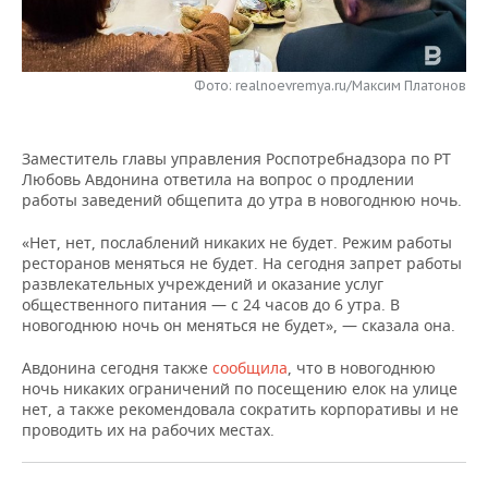
НЕФТЕХИМИЯ
РОЗНИЧНАЯ ТОРГОВЛЯ
НОВОСТИ ТЕХНОЛОГИЙ
МЕРОПРИЯТИЯ
НЕФТЬ
Фото: realnoevremya.ru/Максим Платонов
ТРАНСПОРТ
IT
НОВОСТИ МЕРОПРИЯТИЙ
СПОРТ
ОПК
УСЛУГИ
МЕДИА
ВЫЕЗДНАЯ РЕДАКЦИЯ
НОВОСТИ СПОРТА
ОБЩЕСТВО
ЭНЕРГЕТИКА
Заместитель главы управления Роспотребнадзора по РТ
Любовь Авдонина ответила на вопрос о продлении
ТЕЛЕКОММУНИКАЦИИ
БИЗНЕС-БРАНЧИ
ФУТБОЛ
НОВОСТИ ОБЩЕСТВА
ФОТОГАЛЕРЕЯ
работы заведений общепита до утра в новогоднюю ночь.
ONLINE-КОНФЕРЕНЦИИ
ХОККЕЙ
ВЛАСТЬ
СЮЖЕТЫ
«Нет, нет, послаблений никаких не будет. Режим работы
ресторанов меняться не будет. На сегодня запрет работы
развлекательных учреждений и оказание услуг
ОТКРЫТАЯ ЛЕКЦИЯ
БАСКЕТБОЛ
ИНФРАСТРУКТУРА
СПРАВОЧНИК
общественного питания — с 24 часов до 6 утра. В
новогоднюю ночь он меняться не будет», — сказала она.
ВОЛЕЙБОЛ
ИСТОРИЯ
СПИСОК ПЕРСОН
ПОЛНАЯ ВЕРСИЯ
Авдонина сегодня также
сообщила
, что в новогоднюю
ночь никаких ограничений по посещению елок на улице
КИБЕРСПОРТ
КУЛЬТУРА
СПИСОК КОМПАНИЙ
нет, а также рекомендовала сократить корпоративы и не
проводить их на рабочих местах.
ФИГУРНОЕ КАТАНИЕ
МЕДИЦИНА