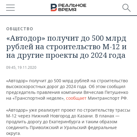
РЕГИОНЫ
ОБЩЕСТВО
«Автодор» получит до 500 млрд
БАШКОРТОСТАН
НОВОСТИ
рублей на строительство М-12 и
ТАТАРСТАН
АНАЛИТИКА
на другие проекты до 2024 года
УДМУРТИЯ
НОВОСТИ АНАЛИТИКИ
ЭКОНОМИКА
09:45, 19.11.2020
ДЕКЛАРАЦИИ О ДОХОДАХ
НОВОСТИ ЭКОНОМИКИ
ПРОМЫШЛЕННОСТЬ
«Автодор» получит до 500 млрд рублей на строительство
высокоскоростных дорог до 2024 года. Об этом сообщил
КОРОЛИ ГОСЗАКАЗА ПФО
ФИНАНСЫ
НОВОСТИ
НЕДВИЖИМОСТЬ
председатель правления компании Вячеслав Петушенко
ПРОМЫШЛЕННОСТИ
на «Транспортной неделе»,
сообщает
Минтранспорт РФ.
ВУЗЫ ТАТАРСТАНА
БАНКИ
НОВОСТИ НЕДВИЖИМОСТИ
АВТО
«Автодор» уже реализует проект по строительству трассы
АГРОПРОМ
М-12 через Нижний Новгород до Казани. В планах —
КОМУ ПРИНАДЛЕЖАТ
БЮДЖЕТ
НОВОСТИ АВТО
БИЗНЕС
продлить дорогу до Екатеринбурга и таким образом
ТОРГОВЫЕ ЦЕНТРЫ
МАШИНОСТРОЕНИЕ
соединить Приволжский и Уральский федеральные
ТАТАРСТАНА
округа.
ИНВЕСТИЦИИ
НОВОСТИ БИЗНЕСА
ТЕХНОЛОГИИ