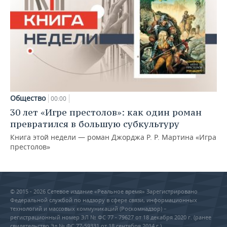
Общество
00:00
30 лет «Игре престолов»: как один роман
превратился в большую субкультуру
Книга этой недели — роман Джорджа Р. Р. Мартина «Игра
престолов»
© 2015 - 2026 Сетевое издание «Реальное время» Зарегистрировано
Федеральной службой по надзору в сфере связи, информационных
технологий и массовых коммуникаций (Роскомнадзор) –
регистрационный номер ЭЛ № ФС 77 - 79627 от 18 декабря 2020 г. (ранее
свидетельство Эл № ФС 77-59331 от 18 сентября 2014 г.)