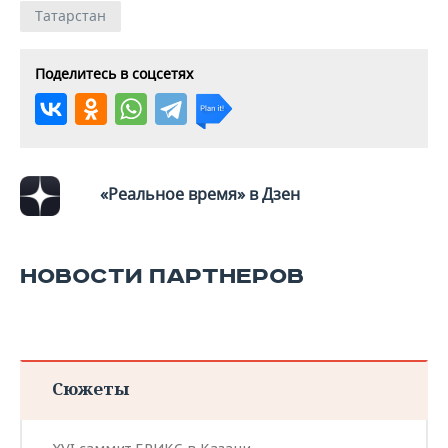
ВОДНЫЕ ВИДЫ СПОРТА
ОБРАЗОВАНИЕ
Татарстан
ХОККЕЙ С МЯЧОМ
ПРОИСШЕСТВИЯ
Поделитесь в соцсетях
«Реальное время» в Дзен
НОВОСТИ ПАРТНЕРОВ
Сюжеты