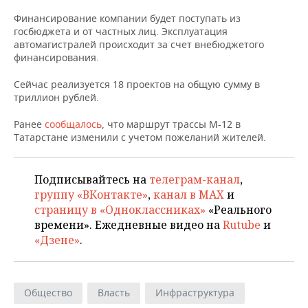
НЕФТЕХИМИЯ
Финансирование компании будет поступать из
РОЗНИЧНАЯ ТОРГОВЛЯ
НОВОСТИ ТЕХНОЛОГИЙ
МЕРОПРИЯТИЯ
госбюджета и от частных лиц. Эксплуатация
НЕФТЬ
автомагистралей происходит за счет внебюджетого
ТРАНСПОРТ
IT
НОВОСТИ МЕРОПРИЯТИЙ
СПОРТ
финансирования.
ОПК
Сейчас реализуется 18 проектов на общую сумму в
УСЛУГИ
МЕДИА
ВЫЕЗДНАЯ РЕДАКЦИЯ
НОВОСТИ СПОРТА
ОБЩЕСТВО
триллион рублей.
ЭНЕРГЕТИКА
ТЕЛЕКОММУНИКАЦИИ
БИЗНЕС-БРАНЧИ
ФУТБОЛ
НОВОСТИ ОБЩЕСТВА
ФОТОГАЛЕРЕЯ
Ранее
сообщалось
, что маршрут трассы М-12 в
Татарстане изменили с учетом пожеланий жителей.
ONLINE-КОНФЕРЕНЦИИ
ХОККЕЙ
ВЛАСТЬ
СЮЖЕТЫ
Подписывайтесь на
телеграм-канал
,
ОТКРЫТАЯ ЛЕКЦИЯ
БАСКЕТБОЛ
ИНФРАСТРУКТУРА
СПРАВОЧНИК
группу «ВКонтакте»
,
канал в MAX
и
страницу в «Одноклассниках»
«Реального
ВОЛЕЙБОЛ
ИСТОРИЯ
СПИСОК ПЕРСОН
ПОЛНАЯ ВЕРСИЯ
времени». Ежедневные видео на
Rutube
и
«Дзене»
.
КИБЕРСПОРТ
КУЛЬТУРА
СПИСОК КОМПАНИЙ
ФИГУРНОЕ КАТАНИЕ
МЕДИЦИНА
Общество
Власть
Инфраструктура