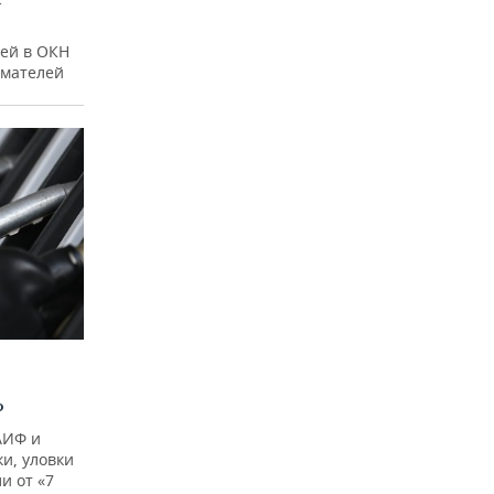
ей в ОКН
имателей
?
АИФ и
и, уловки
и от «7