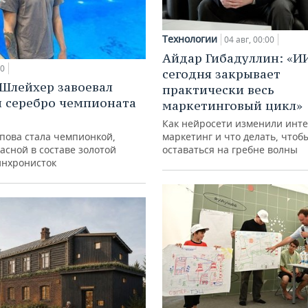
Технологии
04 авг, 00:00
Айдар Гибадуллин: «И
00
сегодня закрывает
Шлейхер завоевал
практически весь
и серебро чемпионата
маркетинговый цикл»
Как нейросети изменили инте
упова стала чемпионкой,
маркетинг и что делать, чтоб
асной в составе золотой
оставаться на гребне волны
инхронисток