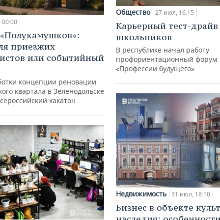
Общество
27 июл, 16:15
00:00
Карьерный тест-драйв
 «Полукамушков»:
школьников
ля приезжих
В республике начал работу
истов или событийный
профориентационный форум
«Профессии будущего»
ботки концепции реновации
ого квартала в Зеленодольске
всероссийский хакатон
Недвижимость
31 июл, 18:10
Бизнес в объекте куль
наследия: особенност