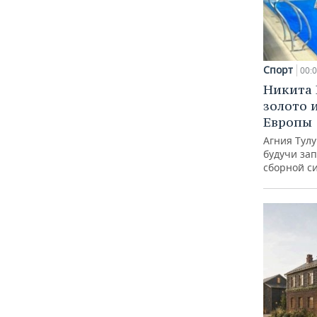
Спорт
00:
Никита 
золото 
Европы
Агния Тул
будучи зап
сборной с