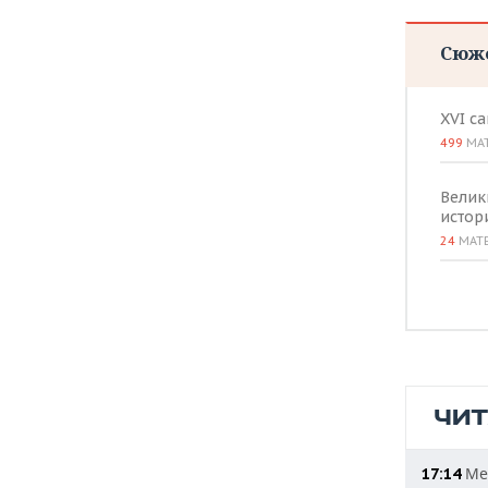
ВОДНЫЕ ВИДЫ СПОРТА
ОБРАЗОВАНИЕ
Сюж
ХОККЕЙ С МЯЧОМ
ПРОИСШЕСТВИЯ
XVI с
499
МА
Велик
истор
24
МАТ
ЧИ
Мер
17:14