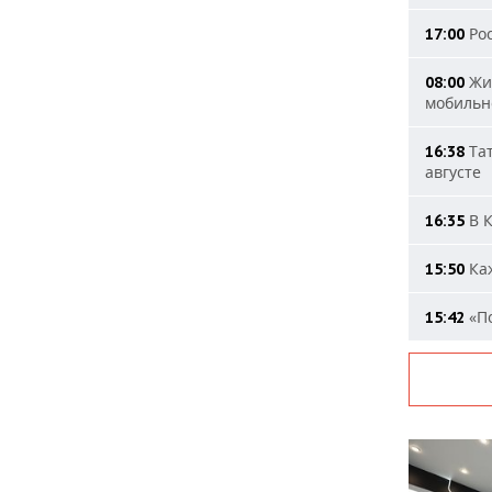
Рос
17:00
Жит
08:00
мобильн
Тат
16:38
августе
В К
16:35
Каж
15:50
«По
15:42