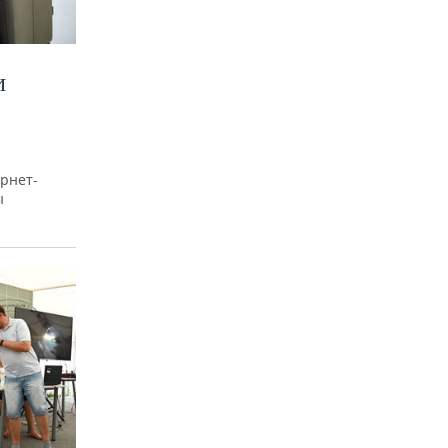
И
рнет-
ы