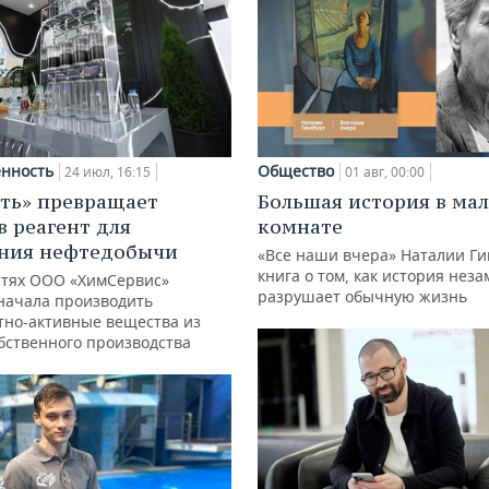
нность
Общество
24 июл, 16:15
01 авг, 00:00
ть» превращает
Большая история в ма
в реагент для
комнате
ния нефтедобычи
«Все наши вчера» Наталии Ги
книга о том, как история нез
тях ООО «ХимСервис»
разрушает обычную жизнь
начала производить
тно-активные вещества из
обственного производства