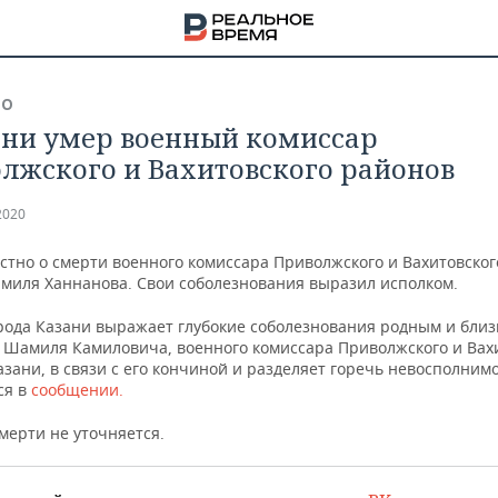
ВО
ани умер военный комиссар
лжского и Вахитовского районов
2020
естно о смерти военного комиссара Приволжского и Вахитовско
миля Ханнанова. Свои соболезнования выразил исполком.
рода Казани выражает глубокие соболезнования родным и бли
 Шамиля Камиловича, военного комиссара Приволжского и Вах
зани, в связи с его кончиной и разделяет горечь невосполним
ся в
сообщении.
мерти не уточняется.
НА