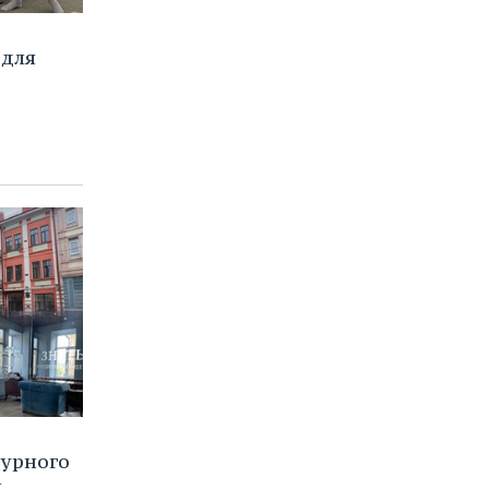
 для
турного
и