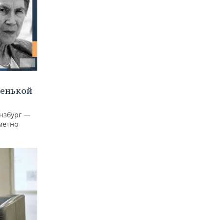
ленькой
нзбург —
аметно