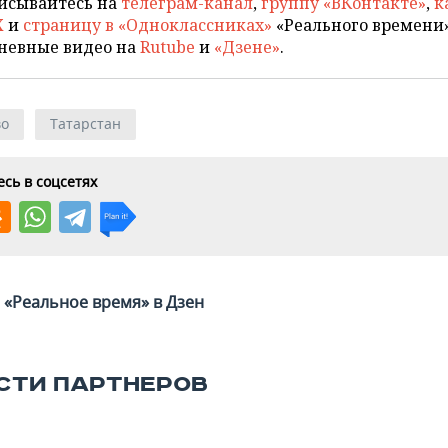
исывайтесь на
телеграм-канал
,
группу «ВКонтакте»
,
к
X
и
страницу в «Одноклассниках»
«Реального времени»
невные видео на
Rutube
и
«Дзене»
.
во
Татарстан
сь в соцсетях
«Реальное время» в Дзен
СТИ ПАРТНЕРОВ