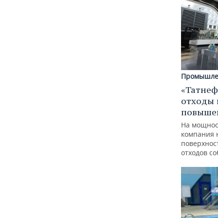
Промышле
«Татнеф
отходы 
повыше
На мощнос
компания 
поверхнос
отходов с