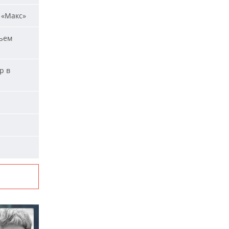
 «Макс»
ъем
р в