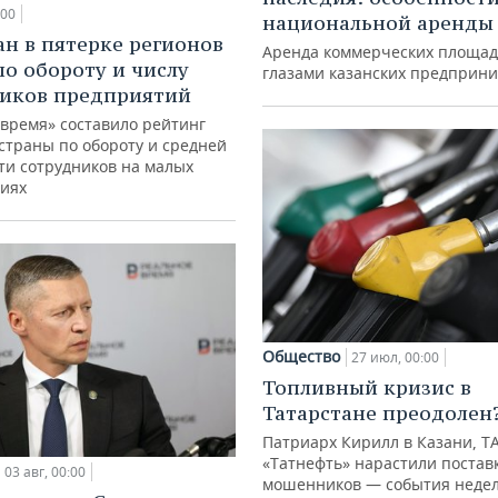
:00
национальной аренды
ан в пятерке регионов
Аренда коммерческих площад
по обороту и числу
глазами казанских предприн
иков предприятий
 время» составило рейтинг
страны по обороту и средней
ти сотрудников на малых
иях
Общество
27 июл, 00:00
Топливный кризис в
Татарстане преодолен
Патриарх Кирилл в Казани, Т
«Татнефть» нарастили поставк
03 авг, 00:00
мошенников — события недел