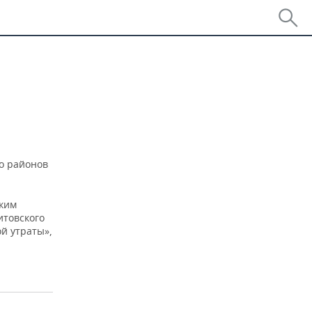
го районов
зким
итовского
ой утраты»,