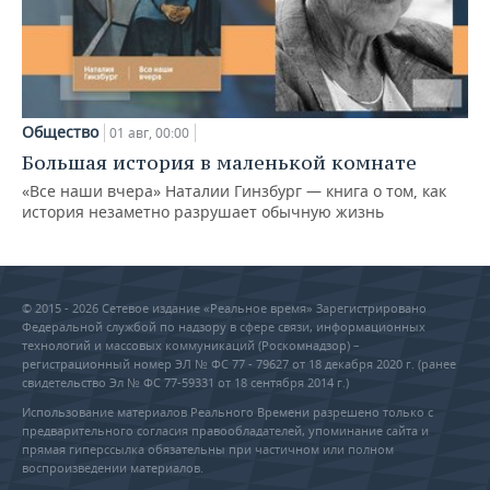
Общество
01 авг, 00:00
Большая история в маленькой комнате
«Все наши вчера» Наталии Гинзбург — книга о том, как
история незаметно разрушает обычную жизнь
© 2015 - 2026 Сетевое издание «Реальное время» Зарегистрировано
Федеральной службой по надзору в сфере связи, информационных
технологий и массовых коммуникаций (Роскомнадзор) –
регистрационный номер ЭЛ № ФС 77 - 79627 от 18 декабря 2020 г. (ранее
свидетельство Эл № ФС 77-59331 от 18 сентября 2014 г.)
Использование материалов Реального Времени разрешено только с
предварительного согласия правообладателей, упоминание сайта и
прямая гиперссылка обязательны при частичном или полном
воспроизведении материалов.