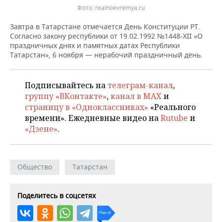
ВОДНЫЕ ВИДЫ СПОРТА
ОБРАЗОВАНИЕ
Фото: realnoevremya.ru
ХОККЕЙ С МЯЧОМ
ПРОИСШЕСТВИЯ
Завтра в Татарстане отмечается День Конституции РТ.
Согласно закону республики от 19.02.1992 №1448-XII «О
праздничных днях и памятных датах Республики
Татарстан», 6 ноября — нерабочий праздничный день.
Подписывайтесь на
телеграм-канал
,
группу «ВКонтакте»
,
канал в MAX
и
страницу в «Одноклассниках»
«Реального
времени». Ежедневные видео на
Rutube
и
«Дзене»
.
Общество
Татарстан
Поделитесь в соцсетях